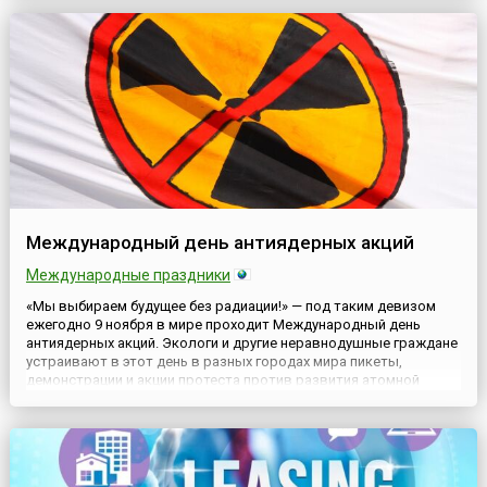
более 560 организаций из 46 стран. В ночь с 9 на 10 ноября 1938
года на территории Германии и Австрии начался массовы...
Международный день антиядерных акций
Международные праздники
«Мы выбираем будущее без радиации!» — под таким девизом
ежегодно 9 ноября в мире проходит Международный день
антиядерных акций. Экологи и другие неравнодушные граждане
устраивают в этот день в разных городах мира пикеты,
демонстрации и акции протеста против развития атомной
энергетики и за повышение её безопасности. Также они
организуют антиядерные лагеря около опасных объектов и
устанавливают...