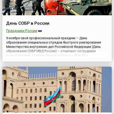
День СОБР в России
Праздники России
9 ноября свой профессиональный праздник – День
образования специальных отрядов быстрого реагирования
Министерства внутренних дел Российской Федерации (День
образования СОБР МВД России) – отмечают сотрудники
подразделений, главная задача которых – борьба с
организованной преступностью, терроризмом и экстремизмом.
Он был установлен приказом ВрИО МВД генерал-полковника
милиции Рашида Нургалиева № 85 ...