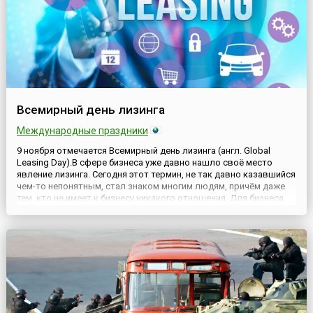
Всемирный день лизинга
Международные праздники
9 ноября отмечается Всемирный день лизинга (англ. Global
Leasing Day).В сфере бизнеса уже давно нашло своё место
явление лизинга. Сегодня этот термин, не так давно казавшийся
чем-то непонятным, стал знаком многим людям, причём даже
тем, кто не имеет к бизнесу никакого отношения. Для бизнеса
же лизинг является важной составляющей. В отдельных сферах
его роль очень велика и, являясь сам по себе ...