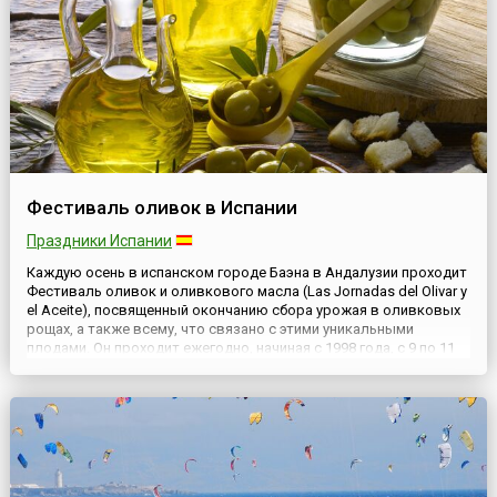
Фестиваль оливок в Испании
Праздники Испании
Каждую осень в испанском городе Баэна в Андалузии проходит
Фестиваль оливок и оливкового масла (Las Jornadas del Olivar y
el Aceite), посвященный окончанию сбора урожая в оливковых
рощах, а также всему, что связано с этими уникальными
плодами. Он проходит ежегодно, начиная с 1998 года, с 9 по 11
ноября и является крупнейшим европейским фестивалем
оливкового масла и оливок.Небольшой городок Баэ...