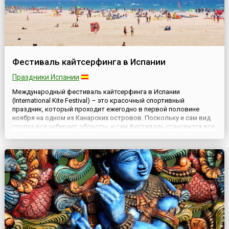
Фестиваль кайтсерфинга в Испании
Праздники Испании
Международный фестиваль кайтсерфинга в Испании
(International Kite Festival) – это красочный спортивный
праздник, который проходит ежегодно в первой половине
ноября на одном из Канарских островов. Поскольку и сам вид
спорта все набирает обороты, и сам фестиваль становится все
более зрелищным и массовым, активный и интересный отдых
доставляет удовольствие не только участникам, но и
зрителям. Ка...