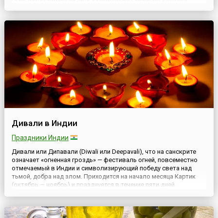
произошло несколько знаменательных для Германии событий:
в 1918 году кайзер Вильгельм II отрекся от тр...
Дивали в Индии
Праздники Индии
Дивали или Дипавали (Diwali или Deepavali), что на санскрите
означает «огненная гроздь» — фестиваль огней, повсеместно
отмечаемый в Индии и символизирующий победу света над
тьмой, добра над злом. Приходится на начало месяца Картик
(октябрь — ноябрь) и празднуется в течение пяти дней.
Существует несколько легенд, связанных с праздником.
Вишнуиты увязывают начало празднования Дивали с
коронаци...