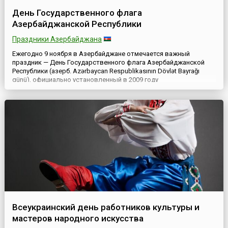
День Государственного флага
Азербайджанской Республики
Праздники Азербайджана
Ежегодно 9 ноября в Азербайджане отмечается важный
праздник — День Государственного флага Азербайджанской
Республики (азерб. Azərbaycan Respublikasının Dövlət Bayrağı
günü), официально установленный в 2009 году
соответствующим указом президента Ильхама Алиева. Дата
для праздника была выбрана в связи с тем, что в этот день в
1918 году был утверждён флаг Азербайджанской
Демократической Республик...
Всеукраинский день работников культуры и
мастеров народного искусства