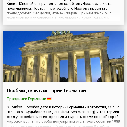
Киеве. Юношей он пришел к преподобному Феодосию и стал
послушником. Постриг Преподобного Нестора преемник
преподобного Феодосия, игумен Стефан. При нем же он был
посвящен во иеродиакона. О его высокой духовной жизни
говорит то, что он в числе других преподобных отцов
участвовал в изгнании беса из Никиты затворника
(впоследствии Новгородск...
Особый день в истории Германии
Праздники Германии
9 ноября — особая дата в истории Германии 20 столетия, её еще
называют Судьбоносный день (нем. Schicksalstag). Этот термин
стал употребляться историками и журналистами после Второй
мировой войны, но особо популярным стал после событий 1989
года, положивших начало объединения Германии.9 ноября