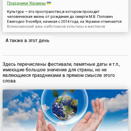
Праздники Украины
Культура — это пространство,в котором проходит
человеческая жизнь от рождения до смерти.М.В. Попович
Ежегодно 9 ноября, начиная с 2014 года, на Украине отмечается
Всеукраинский день работников культуры и мастеров
народного искусства (укр. Всеукраїнський день працівників
культури та майстрів народного мистецтва). Первоначально
А также в этот день
этот праздник был установлен в марте 2000 года Указом п...
Здесь перечислены фестивали, памятные даты и т.п.,
имеющие большое значение для страны, но не
являющиеся праздниками в прямом смысле этого
слова.