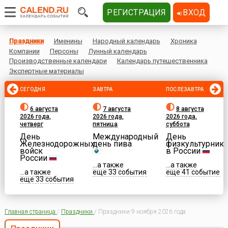
РЕГИСТРАЦИЯ
ВХОД
Праздники
Именины
Народный календарь
Хроника
Компании
Персоны
Лунный календарь
Производственные календари
Календарь путешественника
Экспертные материалы
СЕГОДНЯ
ЗАВТРА
ПОСЛЕЗАВТРА
6 августа
7 августа
8 августа
2026 года,
2026 года,
2026 года,
четверг
пятница
суббота
День
Международный
День
Железнодорожных
день пива
физкультурника
войск
в России
России
...а также
...а также
...а также
еще 33 события
еще 41 событие
еще 33 события
Главная страница
/
Праздники
/
Праздники 9 ноября 2026 года