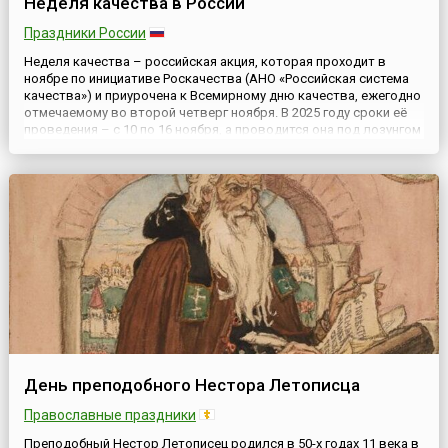
Неделя качества в России
Праздники России
Неделя качества – российская акция, которая проходит в
ноябре по инициативе Роскачества (АНО «Российская система
качества») и приурочена к Всемирному дню качества, ежегодно
отмечаемому во второй четверг ноября. В 2025 году сроки её
проведения – с 10 по 16 ноября, а проводится она под лозунгом
«Россия – страна со Знаком качества».В современном мире под
«качеством» понимают не только качество то...
День преподобного Нестора Летописца
Православные праздники
Преподобный Нестор Летописец родился в 50-х годах 11 века в