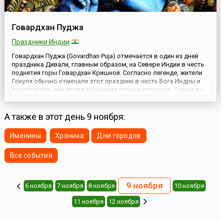
Говардхан Пуджа
Праздники Индии
Говардхан Пуджа (Govardhan Puja) отмечается в один из дней
праздника Дивали, главным образом, на Севере Индии в честь
поднятия горы Говардхан Кришной. Согласно легенде, жители
Гокуля обычно отмечали этот праздник в честь Бога Индры и
поклонялись ему после окончания сезона муссонов. Однажды
юный Кришна остановил их от жертвенных молитв Богу Индре,
который в ужасном гневе наслал потоп на Гокуль....
А также в этот день 9 ноября:
Именины
Хроника
Дни городов
Все события
9 ноября
6 ноября
7 ноября
8 ноября
10 ноября
11 ноября
12 ноября