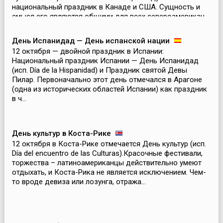
национальный праздник в Канаде и США. Сущность и
смысл его являются общими для всех североамерикан...
День Испанидад — День испанской нации
12 октября — двойной праздник в Испании:
Национальный праздник Испании — День Испанидад
(исп. Día de la Hispanidad) и Праздник cвятой Девы
Пилар. Первоначально этот день отмечался в Арагоне
(одна из исторических областей Испании) как праздник
в ч...
День культур в Коста-Рике
12 октября в Коста-Рике отмечается День культур (исп.
Día del encuentro de las Culturas).Красочные фестивали,
торжества – латиноамериканцы действительно умеют
отдыхать, и Коста-Рика не является исключением. Чем-
то вроде девиза или лозунга, отража...