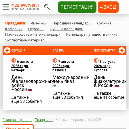
РЕГИСТРАЦИЯ
ВХОД
Праздники
Именины
Народный календарь
Хроника
Компании
Персоны
Лунный календарь
Производственные календари
Календарь путешественника
Экспертные материалы
СЕГОДНЯ
ЗАВТРА
ПОСЛЕЗАВТРА
6 августа
7 августа
8 августа
2026 года,
2026 года,
2026 года,
четверг
пятница
суббота
День
Международный
День
Железнодорожных
день пива
физкультурника
войск
в России
России
...а также
...а также
...а также
еще 33 события
еще 41 событие
еще 33 события
Главная страница
/
Праздники
/
Календарь праздников 2026