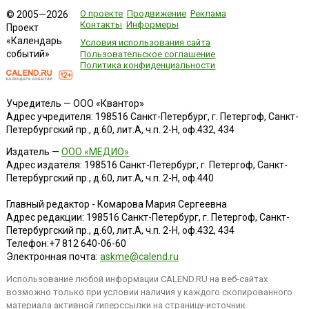
О проекте
Продвижение
Реклама
© 2005—2026
Контакты
Информеры
Проект
«Календарь
Условия использования сайта
событий»
Пользовательское соглашение
Политика конфиденциальности
Учредитель — ООО «Квантор»
Адрес учредителя: 198516 Санкт-Петербург, г. Петергоф, Санкт-
Петербургский пр., д.60, лит.А, ч.п. 2-Н, оф.432, 434
Издатель —
ООО «МЕДИО»
Адрес издателя: 198516 Санкт-Петербург, г. Петергоф, Санкт-
Петербургский пр., д.60, лит.А, ч.п. 2-Н, оф.440
Главный редактор - Комарова Мария Сергеевна
Адрес редакции:
198516
Санкт-Петербург, г. Петергоф
,
Санкт-
Петербургский пр., д.60, лит.А, ч.п. 2-Н, оф.432, 434
Телефон:
+7 812 640-06-60
Электронная почта:
askme@calend.ru
Использование любой информации CALEND.RU на веб-сайтах
возможно только при условии наличия у каждого скопированного
материала активной гиперссылки на страницу-источник.