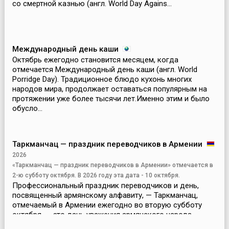
со смертной казнью (англ. World Day Agains...
Международный день каши
Октябрь ежегодно становится месяцем, когда
отмечается Международный день каши (англ. World
Porridge Day). Традиционное блюдо кухонь многих
народов мира, продолжает оставаться популярным на
протяжении уже более тысячи лет.Именно этим и было
обусло...
Таркманчац — праздник переводчиков в Армении
2026
«Таркманчац — праздник переводчиков в Армении» отмечается в
2-ю субботу октября. В 2026 году эта дата - 10 октября.
Профессиональный праздник переводчиков и день,
посвященный армянскому алфавиту, — Таркманчац,
отмечаемый в Армении ежегодно во вторую субботу
октября, — это дань уважения армянского народа
армянской письменности и культуре.Этот день