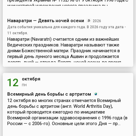
президента Украины № 1132/98 от 9 октября 1998 года.С
инициативой учреждения нового праздника вы...
Наваратри — Девять ночей осени
2026
Дата события уникальна для каждого года. В 2026 году эта дата -
11 октября.
Наваратри (Navaratri) считается одним из важнейших
Ведических праздников. Наваратри называют также
днями Божественной матери. Праздник начинается в
первый день лунного месяца Ашвин и продолжается
девять дней — отсюда Девять ночей осени, во время
кото...
октября
12
пн
Всемирный день борьбы с артритом
12 октября во многих странах отмечается Всемирный
день борьбы с артритом (англ. World Arthritis Day),
который проводится ежегодно по инициативе
Всемирной организации здравоохранения с 1996 года (в
России — с 2006-го). Основные цели этого Дня — пр...