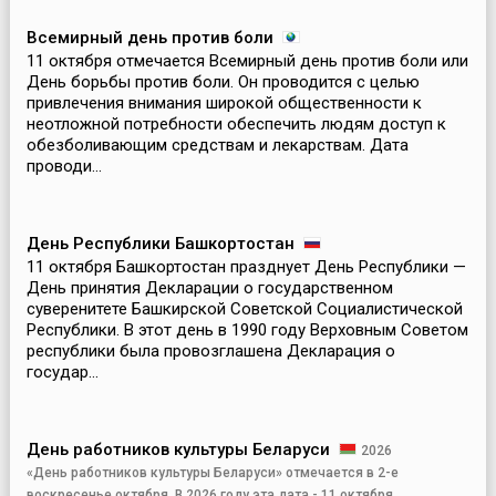
установлен Указом Президента РФ № 679 от 31 мая
1999 года и ежегодно отмечается во второе
Всемирный день против боли
воскресенье октября.В этот день поздравляют не
11 октября отмечается Всемирный день против боли или
только работников сельского хоз...
День борьбы против боли. Он проводится с целью
привлечения внимания широкой общественности к
неотложной потребности обеспечить людям доступ к
обезболивающим средствам и лекарствам. Дата
проводи...
День Республики Башкортостан
11 октября Башкортостан празднует День Республики —
День принятия Декларации о государственном
суверенитете Башкирской Советской Социалистической
Республики. В этот день в 1990 году Верховным Советом
республики была провозглашена Декларация о
государ...
День работников культуры Беларуси
2026
«День работников культуры Беларуси» отмечается в 2-е
воскресенье октября. В 2026 году эта дата - 11 октября.