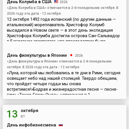
День Колумба в США
2026
«День Колумба в США» отмечается в 2-й понедельник октября. В
2026 году эта дата - 12 октября.
12 октября 1492 года испанский (по другим данным —
итальянский) мореплаватель Христофор Колумб
высадился в Новом свете — в этот день экспедиция
Христофора Колумба достигла острова Сан-Сальвадор
в Багамском архипелаге, что впоследствии было
принято за...
День физкультуры в Японии
2026
«День физкультуры в Японии» отмечается в 2-й понедельник
октября. В 2026 году эта дата - 12 октября.
«Луна, которой мы любовались в те дни в Риме, сегодня
освещает небо над нашей столицей. Твердо обещаем,
что пройдет четыре года,и мы снова
встретимся!»Бодрая и жизнерадостная песня — песня-
гимн «Токио Горин Ондо», написанная в 1...
октября
13
вт
День инфобизнесмена