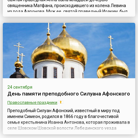
священника Матфана, происходившего из колена Левина
из рода Ааронова. Муж ее, святой праведный Иоаким, был
родом из колена Иудина, из дома царя Давида. По
древнему обетованию, из рода Давидова должен был
произойти Мессия. Супруги жили в Назарете Галилейском.
Ежегодно они отдавали две трети своих доходов в
Иерусалимский храм и бедным. По особому Промыслу Б...
24 сентября
День памяти преподобного Силуана Афонского
Православные праздники
Преподобный Силуан Афонский, известный в миру под
именем Симеон, родился в 1866 году в благочестивой
семье крестьянина Иоанна Антонова, которая проживала в
селе Шовском Шовской волости Лебединского уезда
Тамбовской губернии. Родители Симеона были людьми