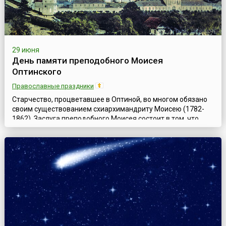
29 июня
День памяти преподобного Моисея
Оптинского
Православные праздники
Старчество, процветавшее в Оптиной, во многом обязано
своим существованием схиархимандриту Моисею (1782-
1862). Заслуга преподобного Моисея состоит в том, что
именно благодаря ему, его совместной работе со старцами
Львом и Макарием, стало возможным не только внешнее
благоустройство Оптиной Пустыни, но и самый ее духовный
расцвет.Когда преподобный Моисей после основания им
Оптинского скита сдела...