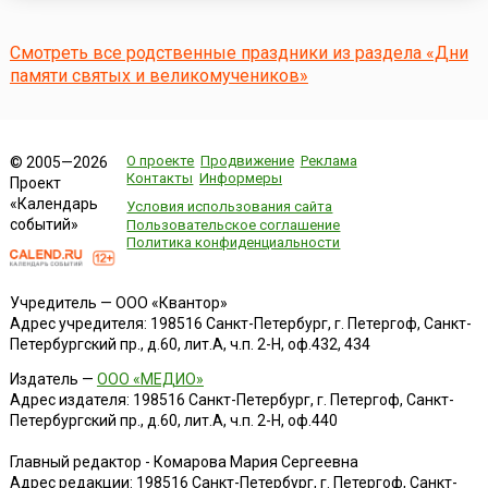
трудолюбивыми, кроткими и от природы мудрыми, хотя и
неграмотными. Как впоследствии вспоминал старец,
большая и дружная семья жила бедно, однако, ...
Смотреть все родственные праздники из раздела «Дни
памяти святых и великомучеников»
О проекте
Продвижение
Реклама
© 2005—2026
Контакты
Информеры
Проект
«Календарь
Условия использования сайта
событий»
Пользовательское соглашение
Политика конфиденциальности
Учредитель — ООО «Квантор»
Адрес учредителя: 198516 Санкт-Петербург, г. Петергоф, Санкт-
Петербургский пр., д.60, лит.А, ч.п. 2-Н, оф.432, 434
Издатель —
ООО «МЕДИО»
Адрес издателя: 198516 Санкт-Петербург, г. Петергоф, Санкт-
Петербургский пр., д.60, лит.А, ч.п. 2-Н, оф.440
Главный редактор - Комарова Мария Сергеевна
Адрес редакции:
198516
Санкт-Петербург, г. Петергоф
,
Санкт-