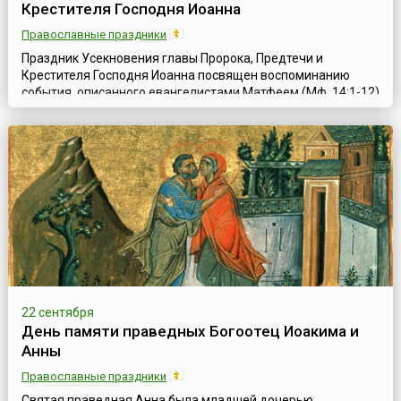
Крестителя Господня Иоанна
Православные праздники
Праздник Усекновения главы Пророка, Предтечи и
Крестителя Господня Иоанна посвящен воспоминанию
события, описанного евангелистами Матфеем (Мф. 14:1-12)
и Марком (Мк. 6:14-29). Святой Иоанн Креститель был
заключен в темницу Иродом Антипой, правителем
Галилеи, потому что открыто обличал Ирода за то, что,
оставив законную жену, дочь аравийского царя Арефы, он
беззаконно сожительствовал с Иродиадо...
22 сентября
День памяти праведных Богоотец Иоакима и
Анны
Православные праздники
Святая праведная Анна была младшей дочерью