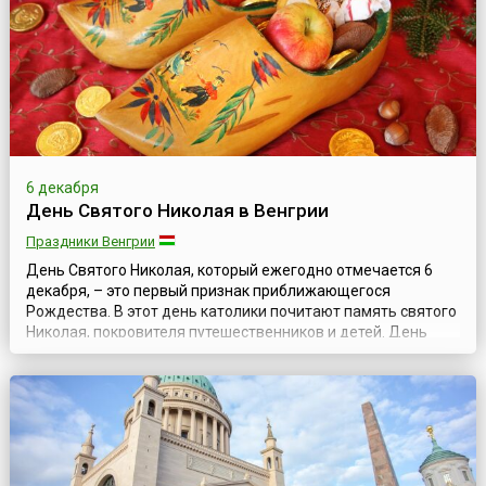
старик с белой длинной бородой и в...
6 декабря
День Святого Николая в Венгрии
Праздники Венгрии
День Святого Николая, который ежегодно отмечается 6
декабря, – это первый признак приближающегося
Рождества. В этот день католики почитают память святого
Николая, покровителя путешественников и детей. День
святого Николая имеет религиозные корни и традиции
празднования, выработанные в народе веками. О земной
жизни святого Николая из исторических хроник известно
немного. Родился он на территори...