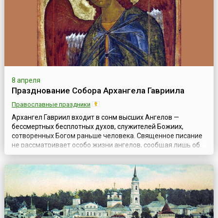
8 апреля
Празднование Собора Архангела Гавриила
Православные праздники
Архангел Гавриил входит в сонм высших Ангелов —
бессмертных бесплотных духов, служителей Божиих,
сотворенных Богом раньше человека. Священное писание
не рассматривает особо жизни ангелов, сообщая лишь об
их явлениях людям; вера Христова, направляющая все
силы человеческого ума и сердца к Богу, также не
углубляется в область ангелологии. Ангелы были
сотворены Богом свободными существами. Часть ...