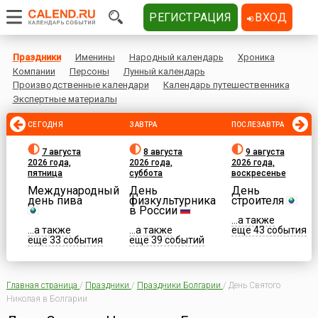
РЕГИСТРАЦИЯ
ВХОД
Праздники
Именины
Народный календарь
Хроника
Компании
Персоны
Лунный календарь
Производственные календари
Календарь путешественника
Экспертные материалы
СЕГОДНЯ
ЗАВТРА
ПОСЛЕЗАВТРА
7 августа
8 августа
9 августа
2026 года,
2026 года,
2026 года,
пятница
суббота
воскресенье
Международный
День
День
день пива
физкультурника
строителя
в России
...а также
...а также
...а также
еще 43 события
еще 33 события
еще 39 событий
Главная страница
/
Праздники
/
Праздники Болгарии
/
День Святого
Николая в Болгарии