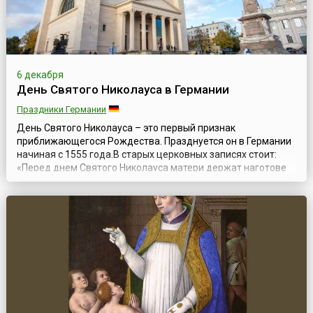
6 декабря
День Святого Николауса в Германии
Праздники Германии
День Святого Николауса – это первый признак
приближающегося Рождества. Празднуется он в Германии
начиная с 1555 года.В старых церковных записях стоит:
«Перед днем Святого Николауса матери держат наготове
подарки и розги для своих детей». В давние времена
Святой Николаус дарил детям орехи, сухофрукты и сладкий
хлеб, выпекающийся по особому рецепту с добавлением
сушеной груши, одежду и др...