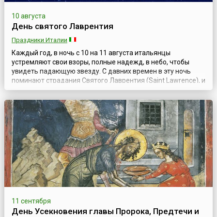
10 августа
День святого Лаврентия
Праздники Италии
Каждый год, в ночь с 10 на 11 августа итальянцы
устремляют свои взоры, полные надежд, в небо, чтобы
увидеть падающую звезду. С давних времен в эту ночь
поминают страдания Святого Лаврентия (Saint Lawrence), и
звездный дождь олицетворяет собой льющиеся слезы
святого во время невыносимых телесных пыток. Звезды
блуждают по небесам вечно и спускаются на землю только
в тот день, когда умер Лаврентий, с...
11 сентября
День Усекновения главы Пророка, Предтечи и