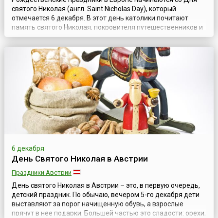
святого Николая (англ. Saint Nicholas Day), который
отмечается 6 декабря. В этот день католики почитают
память святого Николая, покровителя путешественников и
детей. Праздник имеет религиозные корни и вековые
традиции у разных народов. О земной жизни святого
Николая из исторических хроник известно немного.
Родился он на территории современной...
6 декабря
День Святого Николая в Австрии
Праздники Австрии
День святого Николая в Австрии – это, в первую очередь,
детский праздник. По обычаю, вечером 5-го декабря дети
выставляют за порог начищенную обувь, а взрослые
прячут в нее подарки. Большей частью это сладости: орехи,