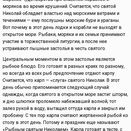
моряков во время крушений. Считается, что святой
Николай обладает властью над морскими ветрами и
течениями — ему послушны морские бури и ураганы.
Вот почему в этот день лодки и корабли не выходят в
открытое море. Рыбаки, моряки и их семьи принимают
участие в торжественной литургии, а после нее
устраивают пышные застолья в честь святого.
Центральным моментом в этом застолье является
рыбное блюдо. Его готовят в разных краях по разному,
но всегда из всех рыб предпочтение отдают карпу.
Считается, что карп — «слуга» святого Николая. В этот
день обычно припоминается следующий случай:
однажды, когда святого в открытом море застиг шторм,
и дно шлюпки проломило набежавшей волной, тот
залез рукой в воду, вытащил оттуда карпа и закрыл им
пробоину. С тех пор карпа считают жертвенной рыбой ко
столу в этот день. Потому и праздник еще называют
«Рыбным святым Николаем». Карпа готовят в тесте, с