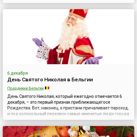
яблоки, мандарины, вкусное рождественское печенье и т.п.
Утром 6-го декабря дети проверяют, нет ли в обуви
подарков, и обычно находят в ней подарки от святого
Николауса.В Австрии...
6 декабря
День Святого Николая в Бельгии
Праздники Бельгии
День Святого Николая, который ежегодно отмечается 6
декабря, – это первый признак приближающегося
Рождества. Вот, наконец, к пристани причаливает пароход,
и под колокольный перезвон самые именитые люди города
подводят к трапу прекрасного белого коня. Кто это
спускается по трапу и удаляется верхом на лошади в
сопровождении своих слуг и помощников? Этот статный