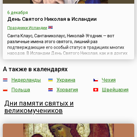
6 декабря
День Святого Николая в Исландии
Праздники Исландии
Санта Клаус, Сантаниколаус, Николай-Угодник — вот
различные имена этого святого, лишний раз
подтверждающие его особый статус в традициях многих
народов. В Исландии День Святого Николая, как и в других
западных странах, отмечается 6 декабря.Святой Николай
проник в культуру этой северной страны, скорее всего,
А также в календарях
через ту часть исландцев, которые служили наёмными
войнами-викингами или "варягами" в К...
Нидерланды
Украина
Чехия
Польша
Хорватия
Швейцария
Дни памяти святых и
великомучеников