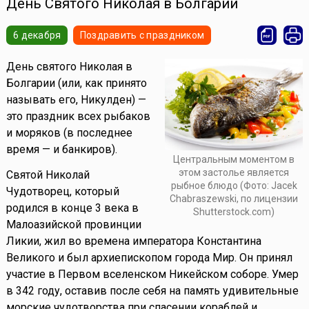
День Святого Николая в Болгарии
6 декабря
Поздравить с праздником
День святого Николая в
Болгарии (или, как принято
называть его, Никулден) —
это праздник всех рыбаков
и моряков (в последнее
время — и банкиров).
Центральным моментом в
этом застолье является
Святой Николай
рыбное блюдо (Фото: Jacek
Чудотворец, который
Chabraszewski, по лицензии
родился в конце 3 века в
Shutterstock.com)
Малоазийской провинции
Ликии, жил во времена императора Константина
Великого и был архиепископом города Мир. Он принял
участие в Первом вселенском Никейском соборе. Умер
в 342 году, оставив после себя на память удивительные
морские чудотворства при спасении кораблей и