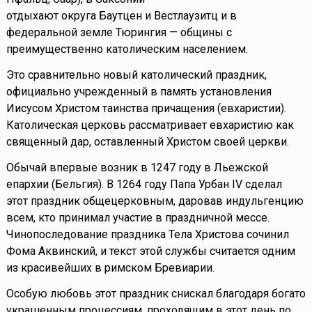
отдыхают округа Баутцен и Вестлаузитц и в
федеральной земле Тюрингия — общины с
преимущественно католическим населением.
Это сравнительно новый католический праздник,
официально учрежденный в память установления
Иисусом Христом таинства причащения (евхаристии).
Католическая церковь рассматривает евхаристию как
священный дар, оставленный Христом своей церкви.
Обычай впервые возник в 1247 году в Льежской
епархии (Бельгия). В 1264 году Папа Урбан IV сделал
этот праздник общецерковным, даровав индульгенцию
всем, кто принимал участие в праздничной мессе.
Чинопоследование праздника Тела Христова сочинил
Фома Аквинский, и текст этой службы считается одним
из красивейших в римском Бревиарии.
Особую любовь этот праздник снискал благодаря богато
украшенным процессиям, проходящим в этот день по