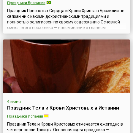
Праздники Бразилии
Праздник Пресвятых Сердца и Крови Христа в Бразилии не
связан ни с какими дохристианскими традициями и
полностью религиозен по своему содержанию.Основной
смысл этого праздника — напоминание о главном
церковном таинстве — Евхаристии (от греч. благодарение),
иначе называемом таинством причащения. По учению
церкви, при совершении таинства Евхаристии хлеб и вино
превращаются в плоть и кровь Ии...
4 июня
Праздник Тела и Крови Христовых в Испании
Праздники Испании
Праздник Тела и Крови Христовых отмечается ежегодно в
четверг после Троицы. Основная идея праздника —