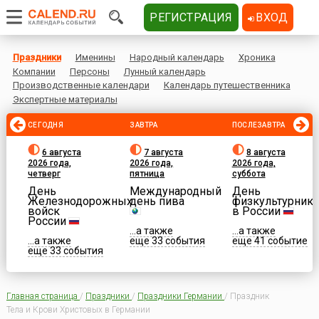
РЕГИСТРАЦИЯ
ВХОД
Праздники
Именины
Народный календарь
Хроника
Компании
Персоны
Лунный календарь
Производственные календари
Календарь путешественника
Экспертные материалы
СЕГОДНЯ
ЗАВТРА
ПОСЛЕЗАВТРА
6 августа
7 августа
8 августа
2026 года,
2026 года,
2026 года,
четверг
пятница
суббота
День
Международный
День
Железнодорожных
день пива
физкультурника
войск
в России
России
...а также
...а также
...а также
еще 33 события
еще 41 событие
еще 33 события
Главная страница
/
Праздники
/
Праздники Германии
/
Праздник
Тела и Крови Христовых в Германии