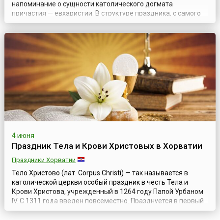
напоминание о сущности католического догмата
причастия — евхаристии. В структуре праздника, с самого
начала, выделялись торжественная процессия по улицам
города и праздничная месса в соборе. В прошлые столетия,
при богослужении разыгрывалось так называемое «auto
sacramental» (священное действо...
4 июня
Праздник Тела и Крови Христовых в Хорватии
Праздники Хорватии
Тело Христово (лат. Corpus Christi) — так называется в
католической церкви особый праздник в честь Тела и
Крови Христова, учрежденный в 1264 году Папой Урбаном
IV. С 1311 года введен повсеместно. Празднуется в первый
четверг после дня Троицы. В день празднования Тела
Христова совершаются торжественные процессии. В