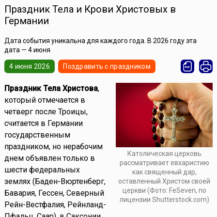
Праздник Тела и Крови Христовых в
Германии
Дата события уникальна для каждого года. В 2026 году эта
дата — 4 июня
4 июня 2026
Поздравить с праздником
Праздник Тела Христова
,
который отмечается в
четверг после Троицы,
считается в Германии
государственным
праздником, но нерабочим
Католическая церковь
днем объявлен только в
рассматривает евхаристию
шести федеральных
как священный дар,
землях (Баден-Вюртенберг,
оставленный Христом своей
церкви (Фото: FeSeven, по
Бавария, Гессен, Северный
лицензии Shutterstock.com)
Рейн-Вестфалия, Рейнланд-
Пфальц, Саар), в Саксонии