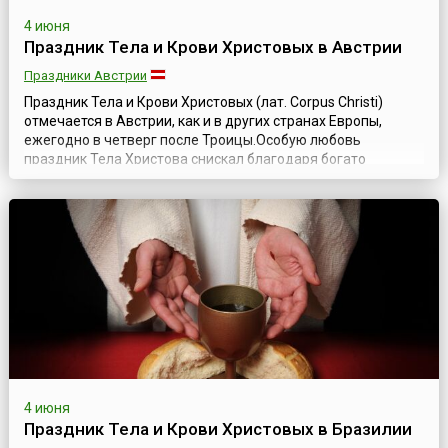
4 июня
Праздник Тела и Крови Христовых в Австрии
Праздники Австрии
Праздник Тела и Крови Христовых (лат. Corpus Christi)
отмечается в Австрии, как и в других странах Европы,
ежегодно в четверг после Троицы.Особую любовь
праздник Тела Христова снискал благодаря богато
украшенным процессиям, проходящим в этот день по
улицам городов, что можно увидеть и в сегодняшней
Австрии. В каждой федеральной земле праздник Тела
Господня имеет свои неповторимые отличия. ...
4 июня
Праздник Тела и Крови Христовых в Бразилии