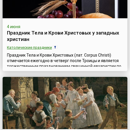
4 июня
Праздник Тела и Крови Христовых у западных
христиан
Католические праздники
Праздник Тела и Крови Христовых (лат. Corpus Christi)
отмечается ежегодно в четверг после Троицы и является
торжественным празднованием священной евхаристии по
сравнению с ежедневной святой Мессой. Католическая
церковь рассматривает евхаристию (таинство
причащения) как священный дар, оставленный Христом
своей церкви, установленный во время последней вечери.
Жертва, принесенная Иисусом под видо...