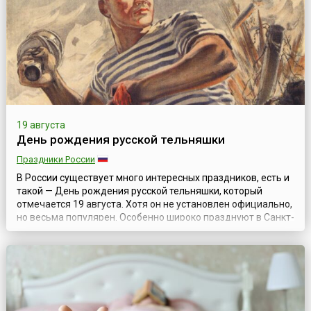
перед тем, как принять его у в...
19 августа
День рождения русской тельняшки
Праздники России
В России существует много интересных праздников, есть и
такой — День рождения русской тельняшки, который
отмечается 19 августа. Хотя он не установлен официально,
но весьма популярен. Особенно широко празднуют в Санкт-
Петербурге, где энтузиасты отмечают его как собственную
традицию. Тельняшка (в народе также — тельник) —
нательная полосатая рубаха (отсюда и название), которую
как предмет унифор...