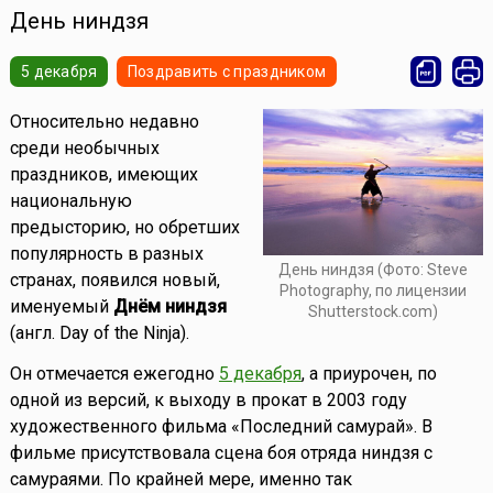
День ниндзя
5 декабря
Поздравить с праздником
Относительно недавно
среди необычных
праздников, имеющих
национальную
предысторию, но обретших
популярность в разных
День ниндзя (Фото: Steve
странах, появился новый,
Photography, по лицензии
именуемый
Днём ниндзя
Shutterstock.com)
(англ. Day of the Ninja).
Он отмечается ежегодно
5 декабря
, а приурочен, по
одной из версий, к выходу в прокат в 2003 году
художественного фильма «Последний самурай». В
фильме присутствовала сцена боя отряда ниндзя с
самураями. По крайней мере, именно так