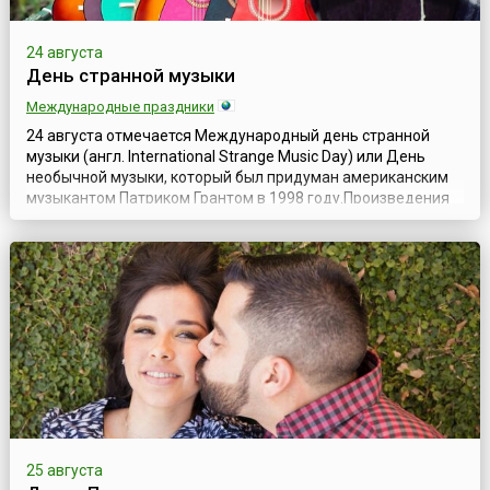
24 августа
День странной музыки
Международные праздники
24 августа отмечается Международный день странной
музыки (англ. International Strange Music Day) или День
необычной музыки, который был придуман американским
музыкантом Патриком Грантом в 1998 году.Произведения
этого композитора представляют собой синтез различных
жанров и стилей — от популярной и классической музыки
до пост-панка, эмбиента и этнической музыки. В начале
своей творческой карьер...
25 августа