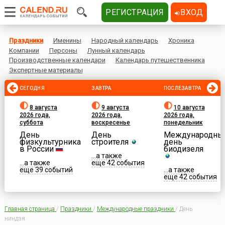
РЕГИСТРАЦИЯ
ВХОД
Праздники
Именины
Народный календарь
Хроника
Компании
Персоны
Лунный календарь
Производственные календари
Календарь путешественника
Экспертные материалы
СЕГОДНЯ
ЗАВТРА
ПОСЛЕЗАВТРА
8 августа
9 августа
10 августа
2026 года,
2026 года,
2026 года,
суббота
воскресенье
понедельник
День
День
Международны
физкультурника
строителя
день
в России
биодизеля
...а также
...а также
еще 42 события
еще 39 событий
...а также
еще 42 события
Главная страница
/
Праздники
/
Международные праздники
/
День
ниндзя