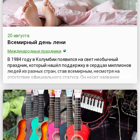
20 августа
Всемирный день лени
Международные праздники
В 1984 году в Колумбии появился на свет необычный
праздник, который нашёл поддержку в сердцах миллионов
людей из разных стран, став всемирным, несмотря на
отсутствие официального статуса. Он носит название
Всемирный день лени.На первый взгляд, лень – один из
неприятных человеческих пороков. Однако, в случае с
праздником организаторы окрестили его так, конечно же, в
шутку. Речь идёт о совершенн...