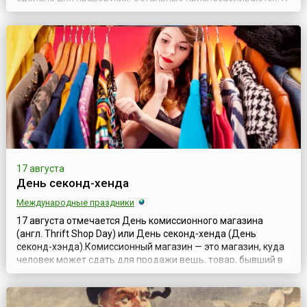
счастью, леворуких школьников уже не заставляют писать
правой рукой, но и в настоящее время встречаются
некоторые родители, воспитатели или даже учителя,
которые пытаются переучить «неправиль...
17 августа
День секонд-хенда
Международные праздники
17 августа отмечается День комиссионного магазина
(англ. Thrift Shop Day) или День секонд-хенда (День
секонд-хэнда).Комиссионный магазин — это магазин, куда
человек может сдать для продажи вещь, товар, бывший в
употреблении, подержанный, практически новый или даже
новый, в котором отсутствует необходимость. Хозяин
комиссионного магазина проверяет состояние товара