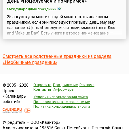
День «Поцелуемся и помиримся»
Международные праздники
25 августа для многих людей может стать знаковым
праздником, если они последуют призыву, давшему ему
название: «День «Поцелуемся и помиримся»» (англ. Kiss
and Make up Day). Есть у него и второе наименование —
День примирительного поцелуя.Поцелуй — один из
наиболее сильных, трогательных и нежных способов
выражения чувств между близкими людьми:
влюблёнными, родственниками, родителями и детьми, д...
Смотреть все родственные праздники из раздела
«Необычные праздники»
О проекте
Продвижение
Реклама
© 2005—2026
Контакты
Информеры
Проект
«Календарь
Условия использования сайта
событий»
Пользовательское соглашение
Политика конфиденциальности
Учредитель — ООО «Квантор»
Адрес учредителя: 198516 Санкт-Петербург, г. Петергоф, Санкт-