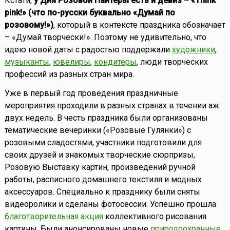
Кстати,
у Дня Розовой Пантеры есть и девиз – «Think
pink!» (что по-русски буквально «Думай по
розовому!»)
, который в контексте праздника обозначает
– «Думай творчески!». Поэтому не удивительно, что
идею новой даты с радостью поддержали
художники
,
музыканты
,
ювелиры
,
кондитеры
, люди творческих
профессий из разных стран мира.
Уже в первый год проведения праздничные
мероприятия проходили в разных странах в течении аж
двух недель. В честь праздника были организованы
тематические вечеринки («Розовые Гулянки») с
розовыми сладостями, участники подготовили для
своих друзей и знакомых творческие сюрпризы,
Розовую Выставку картин, произведений ручной
работы, расписного домашнего текстиля и модных
аксессуаров. Специально к празднику были сняты
видеоролики и сделаны фотосессии. Успешно прошла
благотворительная акция
коллективного рисования
картины. Были анонсированы новые
природоохранные