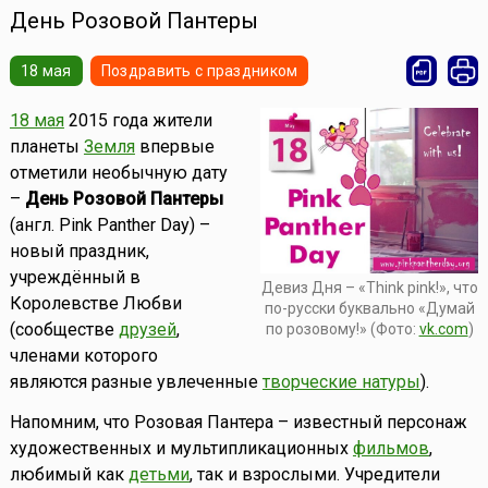
День Розовой Пантеры
18 мая
Поздравить с праздником
18 мая
2015 года жители
планеты
Земля
впервые
отметили необычную дату
–
День Розовой Пантеры
(англ. Pink Panther Day) –
новый праздник,
учреждённый в
Девиз Дня – «Think pink!», что
Королевстве Любви
по-русски буквально «Думай
(сообществе
друзей
,
по розовому!» (Фото:
vk.com
)
членами которого
являются разные увлеченные
творческие натуры
).
Напомним, что Розовая Пантера – известный персонаж
художественных и мультипликационных
фильмов
,
любимый как
детьми
, так и взрослыми. Учредители