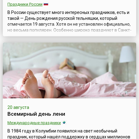
Праздники России
В России существует много интересных праздников, есть и
такой — День рождения русской тельняшки, который
отмечается 19 августа. Хотя он не установлен официально,
но весьма популярен. Особенно широко празднуют в Санкт-
Петербурге, где энтузиасты отмечают его как собственную
традицию. Тельняшка (в народе также — тельник) —
нательная полосатая рубаха (отсюда и название), которую
как предмет унифор...
20 августа
Всемирный день лени
Международные праздники
В 1984 году в Колумбии появился на свет необычный
праздник, который нашёл поддержку в сердцах миллионов