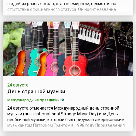
людей из разных стран, став всемирным, несмотря на
отсутствие официального статуса. Он носит название
Всемирный день лени.На первый взгляд, лень – один из
неприятных человеческих пороков. Однако, в случае с
праздником организаторы окрестили его так, конечно же, в
шутку. Речь идёт о совершенн...
24 августа
День странной музыки
Международные праздники
24 августа отмечается Международный день странной
музыки (англ. International Strange Music Day) или День
необычной музыки, который был придуман американским
музыкантом Патриком Грантом в 1998 году.Произведения
этого композитора представляют собой синтез различных