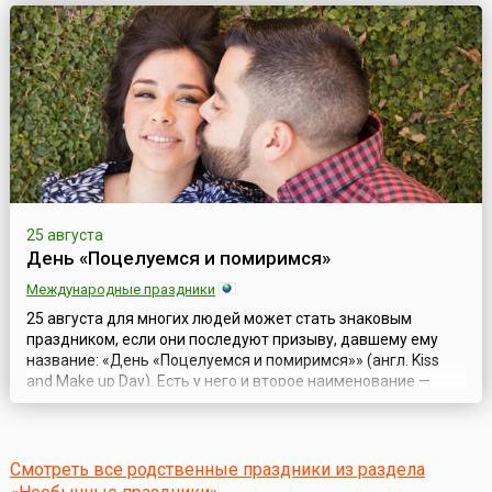
жанров и стилей — от популярной и классической музыки
до пост-панка, эмбиента и этнической музыки. В начале
своей творческой карьер...
25 августа
День «Поцелуемся и помиримся»
Международные праздники
25 августа для многих людей может стать знаковым
праздником, если они последуют призыву, давшему ему
название: «День «Поцелуемся и помиримся»» (англ. Kiss
and Make up Day). Есть у него и второе наименование —
День примирительного поцелуя.Поцелуй — один из
наиболее сильных, трогательных и нежных способов
выражения чувств между близкими людьми:
влюблёнными, родственниками, родителями и детьми, д...
Смотреть все родственные праздники из раздела