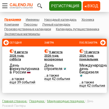
РЕГИСТРАЦИЯ
ВХОД
Праздники
Именины
Народный календарь
Хроника
Компании
Персоны
Лунный календарь
Производственные календари
Календарь путешественника
Экспертные материалы
СЕГОДНЯ
ЗАВТРА
ПОСЛЕЗАВТРА
8 августа
9 августа
10 августа
2026 года,
2026 года,
2026 года,
суббота
воскресенье
понедельник
День
День
Международны
физкультурника
строителя
день
в России
биодизеля
...а также
...а также
еще 42 события
еще 39 событий
...а также
еще 42 события
Главная страница
/
Праздники
/
Международные праздники
/
День
Розовой Пантеры