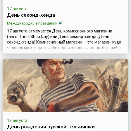
17 августа
День секонд-хенда
Международные праздники
17 августа отмечается День комиссионного магазина
(англ. Thrift Shop Day) или День секонд-хенда (День
секонд-хэнда).Комиссионный магазин — это магазин, куда
человек может сдать для продажи вещь, товар, бывший в
употреблении, подержанный, практически новый или даже
новый, в котором отсутствует необходимость. Хозяин
комиссионного магазина проверяет состояние товара
перед тем, как принять его у в...
19 августа
День рождения русской тельняшки