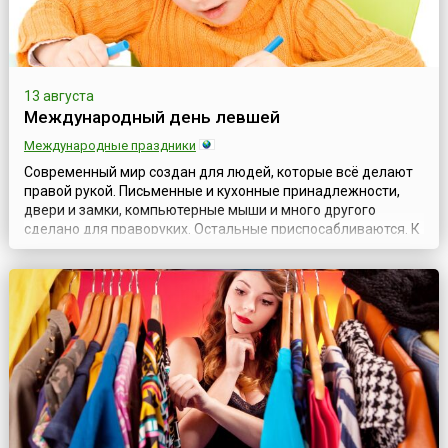
13 августа
Международный день левшей
Международные праздники
Современный мир создан для людей, которые всё делают
правой рукой. Письменные и кухонные принадлежности,
двери и замки, компьютерные мыши и много другого
сделано для праворуких. Остальные приспосабливаются. К
счастью, леворуких школьников уже не заставляют писать
правой рукой, но и в настоящее время встречаются
некоторые родители, воспитатели или даже учителя,
которые пытаются переучить «неправиль...