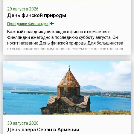
29 августа 2026
День финской природы
Праздники Финляндии
Важный праздник для каждого финна отмечается в
Финляндии ежегодно в последнюю субботу августа. Он
носит название День финской природы.Для большинства
отдыхающих основным направлением всегда считался юг:
тёплое море, солнце, горячий песок, пальмы, лазурные
бухты и лагуны. Очень романтично. Однако, есть люди,
которых всегда манило в противоположную сторону – на
север. Красота и сказочный мир сев...
30 августа 2026
День озера Севан в Армении