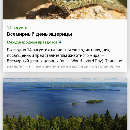
14 августа
Всемирный день ящерицы
Международные праздники
Ежегодно 14 августа отмечается еще один праздник,
посвященный представителям животного мира, –
Всемирный день ящерицы (англ. World Lizard Day). Точно не
известно – по чьей инициативе и когда он был установлен.
Но, по одной из версий, авторство Дня приписывается
американскому биологу Джону Хантеру, который в 2004
году придумал этот праздник с целью привлечения
внимания к угрозам, которым подвер...