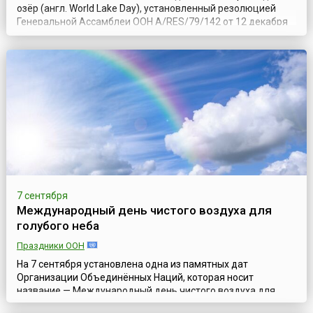
озёр (англ. World Lake Day), установленный резолюцией
Генеральной Ассамблеи ООН A/RES/79/142 от 12 декабря
2024 года и посвящённый таким удивительным водным
экосистемам, как озёра, которые играют неоценимую роль
в жизни планеты Земля.По мнению учредителей Дня, эта
международная дата не...
7 сентября
Международный день чистого воздуха для
голубого неба
Праздники ООН
На 7 сентября установлена одна из памятных дат
Организации Объединённых Наций, которая носит
название — Международный день чистого воздуха для
голубого неба (англ. International Day of Clean Air for blue