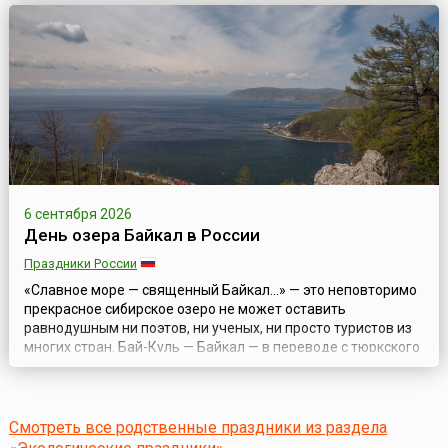
skies). В 2020 году она отмечалась впервые.Ни для кого не
секрет, что проблема загрязнения окружающей среды уже
давно вошла в число глобальных проблем современности.
Деятельность человека и пр...
6 сентября 2026
День озера Байкал в России
Праздники России
«Славное море — священный Байкал...» — это неповторимо
прекрасное сибирское озеро не может оставить
равнодушным ни поэтов, ни ученых, ни просто туристов из
многих стран. Бай-Куль — Байкал — в переводе с тюркского
«богатое озеро». В целях усиления значимости этого
уникального природного явления и привлечения широкой
общественности к участию в мероприятиях по сохранению
озера в 1999 году был учр...
Смотреть все родственные праздники из раздела