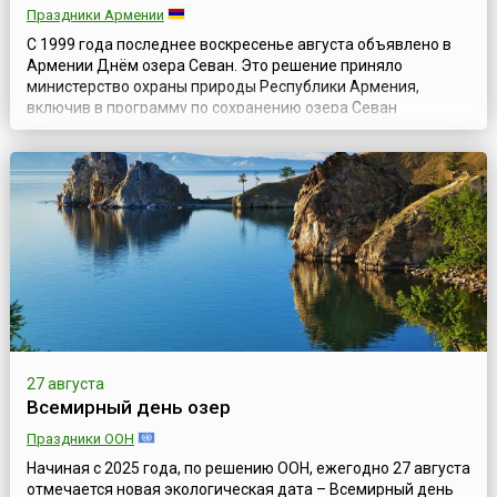
Праздники Армении
С 1999 года последнее воскресенье августа объявлено в
Армении Днём озера Севан. Это решение приняло
министерство охраны природы Республики Армения,
включив в программу по сохранению озера Севан
мероприятия, направленные на улучшение экологических
условий озера и прилегающих районов. Они проходят под
контролем сотрудников Севанского Национального парка.
В этих мероприятиях, одно из которых — очистк...
27 августа
Всемирный день озер
Праздники ООН
Начиная с 2025 года, по решению ООН, ежегодно 27 августа
отмечается новая экологическая дата – Всемирный день