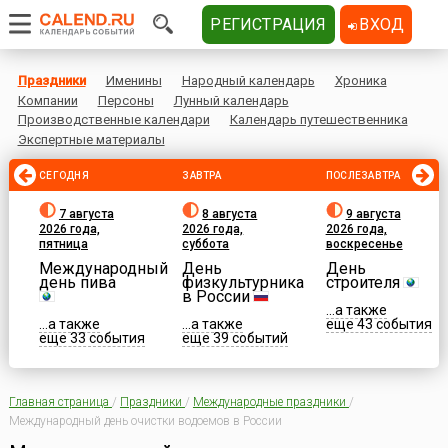
РЕГИСТРАЦИЯ
ВХОД
Праздники
Именины
Народный календарь
Хроника
Компании
Персоны
Лунный календарь
Производственные календари
Календарь путешественника
Экспертные материалы
СЕГОДНЯ
ЗАВТРА
ПОСЛЕЗАВТРА
7 августа
8 августа
9 августа
2026 года,
2026 года,
2026 года,
пятница
суббота
воскресенье
Международный
День
День
день пива
физкультурника
строителя
в России
...а также
...а также
...а также
еще 43 события
еще 33 события
еще 39 событий
Главная страница
/
Праздники
/
Международные праздники
/
Международный день очистки водоемов в России