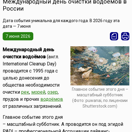
Международный день очистки водоемов в
России
Дата события уникальна для каждого года. В 2026 году эта
дата — 7 июня
7 июня 2026
Международный день
очистки водоёмов
(англ.
International Cleanup Day)
проводится с 1995 года с
целью донесения до
общества необходимости
Главное событие этого дня –
очистки
рек
,
морей
,
озер
,
масштабный субботник
прудов и прочих
водоёмов
(Фото: puwanai, по лицензии
от различных загрязнений.
Shutterstock.com)
Главное событие этого дня
– масштабный субботник. А проводится он под эгидой
PADI – профессиональной Ассоциации дайвинг-