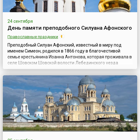
24 сентября
День памяти преподобного Силуана Афонского
Православные праздники
Преподобный Силуан Афонский, известный в миру под
именем Симеон, родился в 1866 году в благочестивой
семье крестьянина Иоанна Антонова, которая проживала в
селе Шовском Шовской волости Лебединского уезда
Тамбовской губернии. Родители Симеона были людьми
трудолюбивыми, кроткими и от природы мудрыми, хотя и
неграмотными. Как впоследствии вспоминал старец,
большая и дружная семья жила бедно, однако, ...