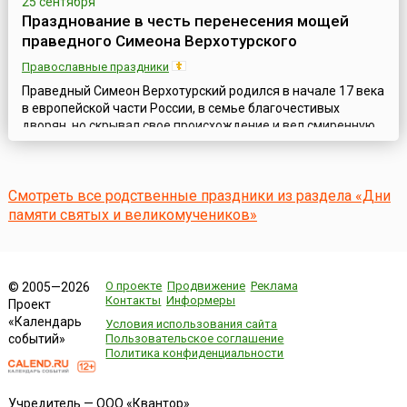
25 сентября
Празднование в честь перенесения мощей
праведного Симеона Верхотурского
Православные праздники
Праведный Симеон Верхотурский родился в начале 17 века
в европейской части России, в семье благочестивых
дворян, но скрывал свое происхождение и вел смиренную
жизнь бедняка. Он хорошо умел шить шубы и, обходя села,
работал в домах у крестьян, не принимая за труды
никакого вознаграждения. Чтобы избежать похвал за свою
Смотреть все родственные праздники из раздела «Дни
работу, праведный Симеон оставлял ее незавершенной и
уходил от заказчиков. За это...
памяти святых и великомучеников»
О проекте
Продвижение
Реклама
© 2005—2026
Контакты
Информеры
Проект
«Календарь
Условия использования сайта
событий»
Пользовательское соглашение
Политика конфиденциальности
Учредитель — ООО «Квантор»