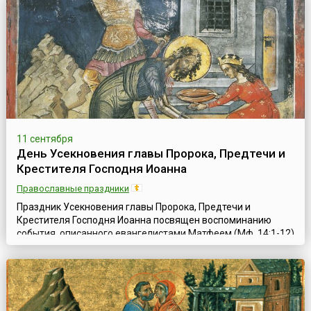
благоустройство Оптиной Пустыни, но и самый ее духовный
расцвет.Когда преподобный Моисей после основания им
Оптинского скита сдела...
11 сентября
День Усекновения главы Пророка, Предтечи и
Крестителя Господня Иоанна
Православные праздники
Праздник Усекновения главы Пророка, Предтечи и
Крестителя Господня Иоанна посвящен воспоминанию
события, описанного евангелистами Матфеем (Мф. 14:1-12)
и Марком (Мк. 6:14-29). Святой Иоанн Креститель был
заключен в темницу Иродом Антипой, правителем
Галилеи, потому что открыто обличал Ирода за то, что,
оставив законную жену, дочь аравийского царя Арефы, он
беззаконно сожительствовал с Иродиадо...