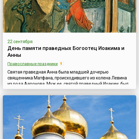
22 сентября
День памяти праведных Богоотец Иоакима и
Анны
Православные праздники
Святая праведная Анна была младшей дочерью
священника Матфана, происходившего из колена Левина
из рода Ааронова. Муж ее, святой праведный Иоаким, был
родом из колена Иудина, из дома царя Давида. По
древнему обетованию, из рода Давидова должен был
произойти Мессия. Супруги жили в Назарете Галилейском.
Ежегодно они отдавали две трети своих доходов в
Иерусалимский храм и бедным. По особому Промыслу Б...