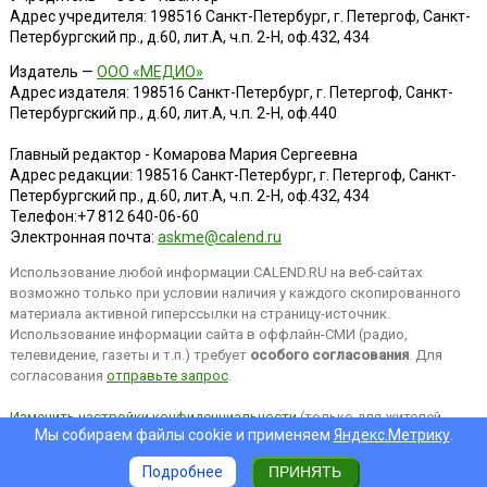
Адрес учредителя: 198516 Санкт-Петербург, г. Петергоф, Санкт-
Петербургский пр., д.60, лит.А, ч.п. 2-Н, оф.432, 434
Издатель —
ООО «МЕДИО»
Адрес издателя: 198516 Санкт-Петербург, г. Петергоф, Санкт-
Петербургский пр., д.60, лит.А, ч.п. 2-Н, оф.440
Главный редактор - Комарова Мария Сергеевна
Адрес редакции:
198516
Санкт-Петербург, г. Петергоф
,
Санкт-
Петербургский пр., д.60, лит.А, ч.п. 2-Н, оф.432, 434
Телефон:
+7 812 640-06-60
Электронная почта:
askme@calend.ru
Использование любой информации CALEND.RU на веб-сайтах
возможно только при условии наличия у каждого скопированного
материала активной гиперссылки на страницу-источник.
Использование информации сайта в оффлайн-СМИ (радио,
телевидение, газеты и т.п.) требует
особого согласования
. Для
согласования
отправьте запрос
.
Изменить настройки конфиденциальности
(только для жителей
Мы собираем файлы cookie и применяем
Яндекс.Метрику
.
EEA).
Подробнее
ПРИНЯТЬ