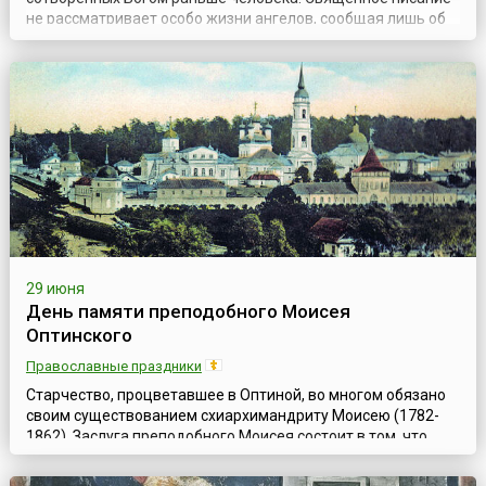
не рассматривает особо жизни ангелов, сообщая лишь об
их явлениях людям; вера Христова, направляющая все
силы человеческого ума и сердца к Богу, также не
углубляется в область ангелологии. Ангелы были
сотворены Богом свободными существами. Часть ...
29 июня
День памяти преподобного Моисея
Оптинского
Православные праздники
Старчество, процветавшее в Оптиной, во многом обязано
своим существованием схиархимандриту Моисею (1782-
1862). Заслуга преподобного Моисея состоит в том, что
именно благодаря ему, его совместной работе со старцами
Львом и Макарием, стало возможным не только внешнее