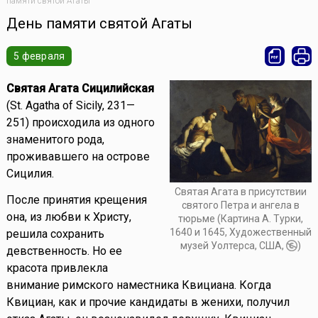
памяти святой Агаты
День памяти святой Агаты
5 февраля
Святая Агата Сицилийская
(St. Agatha of Sicily, 231—
251) происходила из одного
знаменитого рода,
проживавшего на острове
Сицилия.
Святая Агата в присутствии
После принятия крещения
святого Петра и ангела в
она, из любви к Христу,
тюрьме (Картина А. Турки,
1640 и 1645, Художественный
решила сохранить
музей Уолтерса, США,
)
девственность. Но ее
красота привлекла
внимание римского наместника Квициана. Когда
Квициан, как и прочие кандидаты в женихи, получил