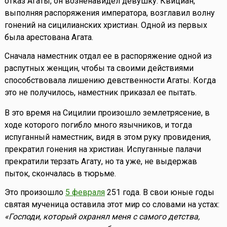
отказ Агаты, он возненавидел девушку. Квициан,
выполняя распоряжения императора, возглавил волну
гонений на сицилианских христиан. Одной из первых
была арестована Агата.
Сначала наместник отдал ее в распоряжение одной из
распутных женщин, чтобы та своими действиями
способствовала лишению девственности Агаты. Когда
это не получилось, наместник приказал ее пытать.
В это время на Сицилии произошло землетрясение, в
ходе которого погибло много язычников, и тогда
испуганный наместник, видя в этом руку провидения,
прекратил гонения на христиан. Испуганные палачи
прекратили терзать Агату, но та уже, не выдержав
пыток, скончалась в тюрьме.
Это произошло
5 февраля
251 года. В свои юные годы
святая мученица оставила этот мир со словами на устах:
«Господи, который охранял меня с самого детства,