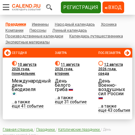
РЕГИСТРАЦИЯ
ВХОД
Праздники
Именины
Народный календарь
Хроника
Компании
Персоны
Лунный календарь
Производственные календари
Календарь путешественника
Экспертные материалы
СЕГОДНЯ
ЗАВТРА
ПОСЛЕЗАВТРА
10 августа
11 августа
12 августа
2026 года,
2026 года,
2026 года,
понедельник
вторник
среда
Международный
День
День
день
белого
Военно-
биодизеля
гриба
воздушных
сил России
...а также
...а также
еще 31 событие
еще 41 событие
...а также
еще 43 события
Главная страница
/
Праздники
/
Католические праздники
/
День