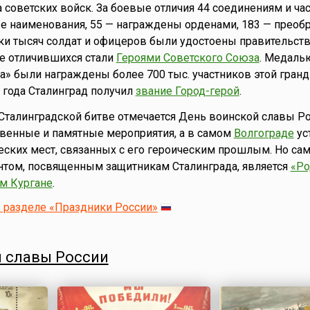
 советских войск. За боевые отличия 44 соединениям и ча
е наименования, 55 — награждены орденами, 183 — преоб
ки тысяч солдат и офицеров были удостоены правительст
ее отличившихся стали
Героями Советского Союза
. Медаль
а» были награждены более 700 тыс. участников этой гран
5 года Сталинград получил
звание Город-герой
.
 Сталинградской битве отмечается День воинской славы Ро
венные и памятные мероприятия, а в самом
Волгограде
ус
ских мест, связанных с его героическим прошлым. Но с
том, посвященным защитникам Сталинграда, является
«Ро
м Кургане
.
 разделе «Праздники России»
 славы России