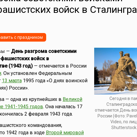
ашистских войск в Сталингр
авить с праздником
вы —
День разгрома советскими
фашистских войск в
ве (1943 год)
— отмечается в России
я
. Он установлен Федеральным
т
13 марта
1995 года «О днях воинской
ях) России».
Сегодня в па
ва — одна из крупнейших в
Великой
Сталинградско
е 1941-1945 годов
. Она началась 17
отмечается День во
кончилась 2 февраля 1943 года.
России (Фото: Pavel
Video, по ли
ашистского командования,
Shutterstock
то 1942 года в ходе
Второй мировой