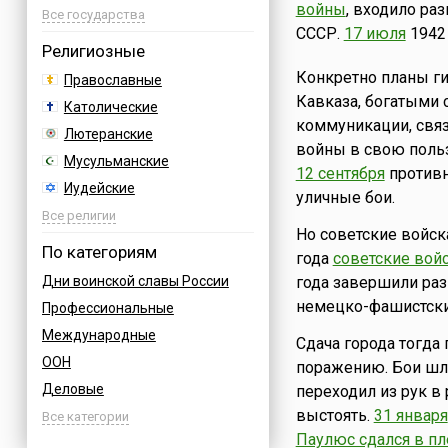
войны
, входило ра
Азербайджан
Все государства
СССР.
17 июля
1942 
Албания
Религиозные
Аргентина
Конкретно планы г
Православные
Армения
Кавказа, богатыми 
Католические
Афганистан
коммуникации, связ
Лютеранские
войны в свою польз
Багамы
Мусульманские
12 сентября
противн
Бахрейн
Иудейские
уличные бои.
Бельгия
Буддийские
Все религии
Болгария
Но советские войск
Индуизм
По категориям
Босния
года
советские вой
Бахаи
Дни воинской славы России
года завершили ра
Бразилия
Зороастризм
немецко-фашистски
Профессиональные
Великобритания
Славянские
Международные
Венгрия
Сдача города тогда
Языческие
ООН
Вьетнам
поражению. Бои шли
Деловые
переходил из рук в
Германия
выстоять.
31 января
Армейские
Все категории
Греция
Паулюс сдался в пл
Величественные
Грузия