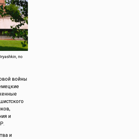
yashkin, по
ровой войны
немецкие
уженные
ашистского
ков,
ния и
Р.
тва и