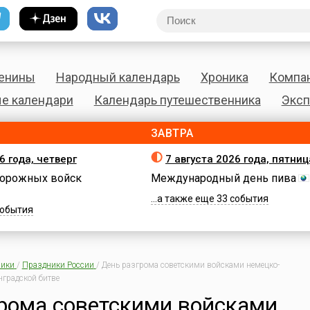
енины
Народный календарь
Хроника
Компа
е календари
Календарь путешественника
Эксп
ЗАВТРА
6 года, четверг
7 августа 2026 года, пятниц
орожных войск
Международный день пива
...а также еще 33 события
 события
ики
/
Праздники России
/
День разгрома советскими войсками немецко-
нградской битве
рома советскими войсками