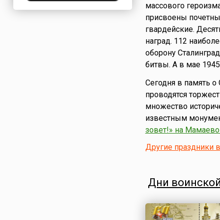
массового героизма
Нигерия
присвоены почетны
Нидерланды
гвардейские. Десят
Новая Зеландия
наград. 112 наибол
Норвегия
оборону Сталинград
ОАЭ
битвы. А в мае 194
Оман
Сегодня в память о
Пакистан
проводятся торжест
Палестина
множество историче
Панама
известным монумен
Перу
зовет!» на Мамаево
Польша
Другие праздники в
Португалия
Румыния
Дни воинской
США
Саудовская Аравия
Сербия