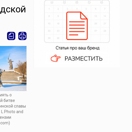
адской
мять о
й битве
инской славы
 L Photo and
цензии
.com)