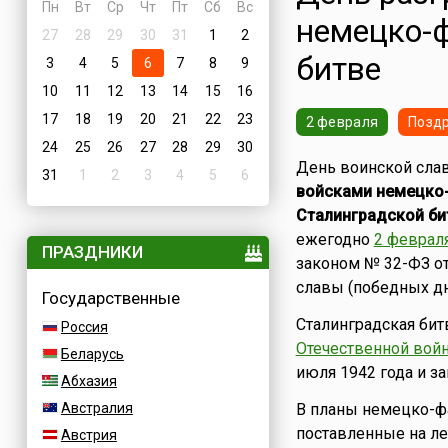
Пн
Вт
Ср
Чт
Пт
Сб
Вс
немецко-ф
27
28
29
30
31
1
2
битве
3
4
5
6
7
8
9
10
11
12
13
14
15
16
17
18
19
20
21
22
23
2 февраля
Поздр
24
25
26
27
28
29
30
День воинской сла
31
1
2
3
4
5
6
войсками немецко-
Сталинградской бит
ежегодно
2 феврал
ПРАЗДНИКИ
законом № 32-ФЗ о
славы (победных дн
Государственные
Сталинградская бит
Россия
Отечественной войн
Беларусь
июля 1942 года и за
Абхазия
Австралия
В планы немецко-ф
поставленные на ле
Австрия