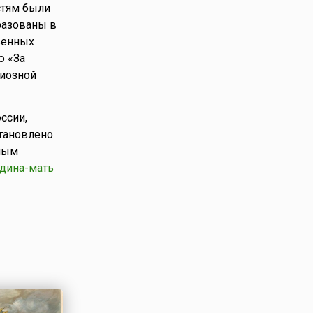
стям были
разованы в
венных
ю «За
диозной
ссии,
тановлено
амым
дина-мать