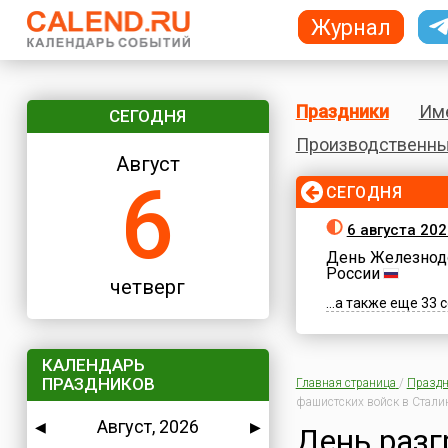
Журнал
Праздники
Им
СЕГОДНЯ
Производственны
Август
6
СЕГОДНЯ
6 августа 202
День Железнод
России
четверг
...а также еще 33
КАЛЕНДАРЬ
ПРАЗДНИКОВ
Главная страница
/
Праздн
фашистских войск в Стали
Август, 2026
◀
▶
День разг