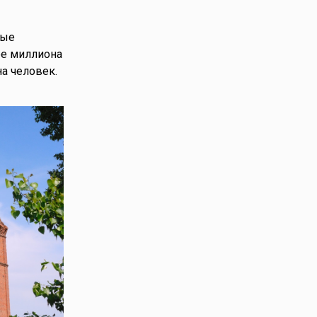
мые
ее миллиона
а человек.