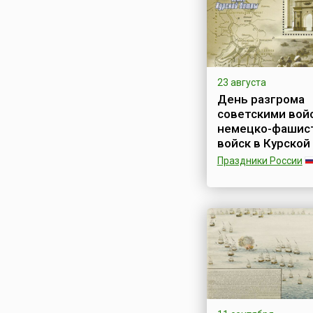
Сирия
Словакия
Словения
Таджикистан
Таиланд
23 августа
Тунис
День разгрома
советскими вой
Туркменистан
немецко-фашис
Турция
войск в Курской
Узбекистан
Праздники России
Украина
Ежегодно 23 август
Финляндия
отмечается День во
славы России — Ден
Франция
разгрома советским
Хорватия
войсками немецко-
фашистских войск в
Черногория
битве (1943 год),
Чехия
установленный
Швейцария
Федеральным зако
32-ФЗ от 13 марта 1
Швеция