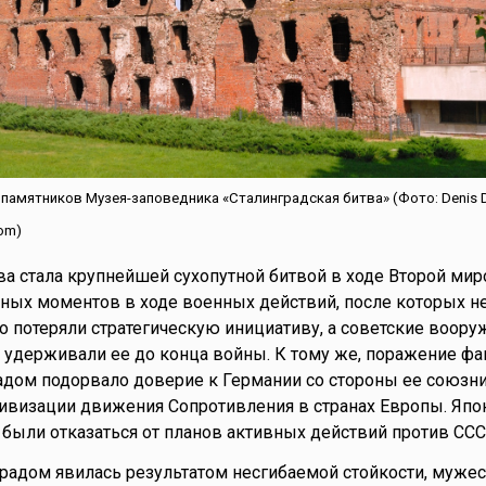
 памятников Музея-заповедника «Сталинградская битва» (Фото: Denis Dr
om)
ва стала крупнейшей сухопутной битвой в ходе Второй ми
мных моментов в ходе военных действий, после которых 
о потеряли стратегическую инициативу, а советские воор
 удерживали ее до конца войны. К тому же, поражение ф
адом подорвало доверие к Германии со стороны ее союзни
ивизации движения Сопротивления в странах Европы. Япо
ыли отказаться от планов активных действий против ССС
радом явилась результатом несгибаемой стойкости, мужес