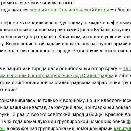
згромить советские войска на юге
года начался
первый этап Сталинградской битвы
— оборон
итлеровцев сводились к следующему: овладеть нефтяным
сельскохозяйственными районами Дона и Кубани, нарушит
ывающие центр страны с Кавказом, и создать условия дл
у. Выполнение этой задачи возлагалось на группы армий «А
ик вплотную подошел к городу. Развернулись ожесточен
а и защитники города дали решительный отпор врагу —
19 
ска перешли в контрнаступление под Сталинградом
и 2 фев
згром действовавшей на сталинградском направлении гру
х войск.
 приравнивалась не только к военному, но и к идеологичес
 за каждый квартал, за каждый дом, центральный вокзал
 руки 13 раз. И все же советский народ и бойцы Красной А
1943 года командующий группировкой немецких войск
Ф
ен
, а окруженная группировка 6-й немецкой армии
капитул