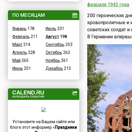
февраля 1943 года
.
ВОВ
Дания
Водные
ПО МЕСЯЦАМ
200 героических дн
Египет
кровопролитные и ж
Гастрономические
Зимбабве
Январь
178
Июль
231
советских солдат и
Детские
Израиль
В Германии впервы
Февраль
211
Август
198
В честь икон
Индия
Март
214
Сентябрь
253
Дни памяти святых
Иордания
Апрель
228
Октябрь
262
Конституционные
Ирак
Май
265
Ноябрь
261
Культурные
Иран
Июнь
251
Декабрь
215
Масс-медийные
Ирландия
Молодежные
Исландия
Научно-технические
Испания
Независимые
Италия
Необычные
Йемен
Природные
Казахстан
Медицинские
Камерун
Установите на Вашем сайте или
Посты
Канада
блоге этот информер «
Праздники