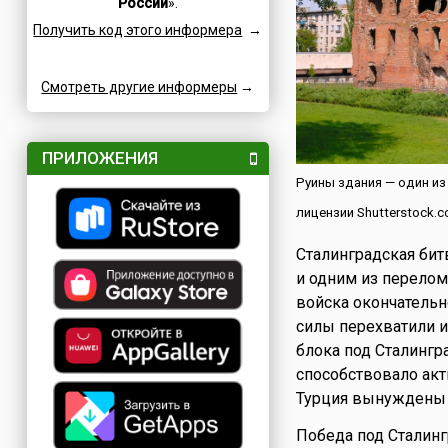
России
».
Семейные
Катар
Получить код этого информера
→
Сетевые
Кипр
Славные
Китай
Смотреть другие информеры
Спортивные
→
Коми
Турниры
Коста-Рика
Творческие
Куба
ПРИЛОЖЕНИЯ
Учительские
Кувейт
Руины здания — один из
Фестивали
Кыргызстан
лицензии Shutterstock.c
Финансовые
Лаос
Флотские
Латвия
Сталинградская бит
Экологические
и одним из перело
Ливан
войска окончательн
Юридические
Литва
силы перехватили и
Языковые
Люксембург
блока под Сталингр
Мадагаскар
способствовало акт
Македония
Турция вынуждены б
Мексика
Победа под Сталинг
Молдова