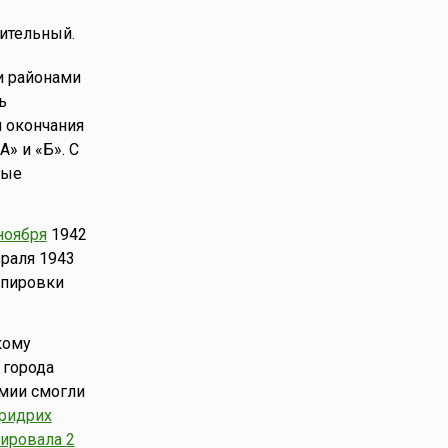
ительный.
и районами
ь
я окончания
» и «Б». С
ные
ноября
1942
раля 1943
ппировки
кому
 города
рмии смогли
ридрих
ировала 2