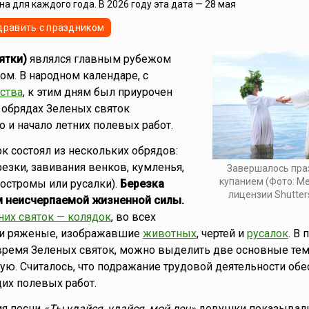
а для каждого года. В 2026 году эта дата — 28 мая
дравить с праздником
ятки)
являлся главным рубежом
ом. В народном календаре, с
ства
, к этим дням был приурочен
В обрядах Зеленых святок
о и начало летних полевых работ.
к состоял из нескольких обрядов:
резки, завивания венков, кумленья,
Завершалось пра
купанием (Фото: Me
остромы или русалки).
Березка
лицензии Shutter
 неисчерпаемой жизненной силы.
них святок — колядок
, во всех
ли ряженые, изображавшие
животных
, чертей и
русалок
. В 
время Зеленых святок, можно выделить две основные тем
ю. Считалось, что подражание трудовой деятельности об
их полевых работ.
ия песни
«Ты удайся, удайся, мой лен»
девушки показывали