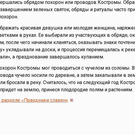
вершались обрядом похорон или проводов Костромы. Обра
 завершением зеленых святок, обряды и ритуалы часто пр
похорон.
ображать красивая девушка или молодая женщина, наряже
ветками в руках. Ее выбирали из участвующих в обряде, о
, после чего начинали кланяться, оказывать знаки почтени
 укладывали на доски, и процессия перемещалась к реке
ли», а празднование завершалось купанием.
похорон Костромы мог проводиться с чучелом из соломы. В
вода чучело носили по деревне, а затем закапывали в зе
ли бросали в реку. Считалось, что на следующий год Костр
 придет на землю, принеся плодородие полям и растениям.
 разделе «Праздники славян»