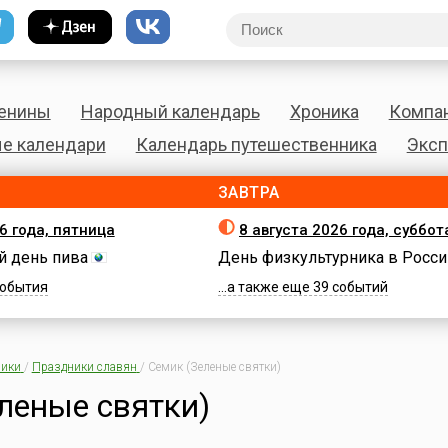
енины
Народный календарь
Хроника
Компа
е календари
Календарь путешественника
Эксп
ЗАВТРА
6 года, пятница
8 августа 2026 года, суббот
 день пива
День физкультурника в Росси
 события
...а также еще 39 событий
ики
/
Праздники славян
/
Семик (Зеленые святки)
леные святки)