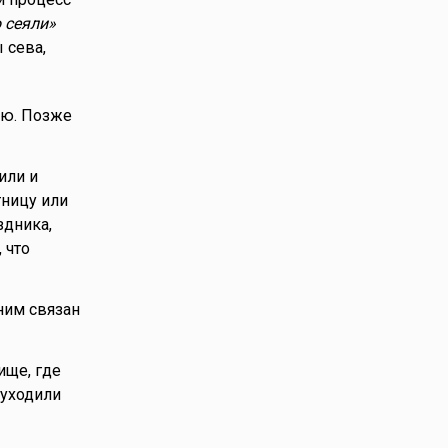
 сеяли»
 сева,
ию. Позже
или и
тницу или
здника,
 что
ним связан
ище, где
 уходили