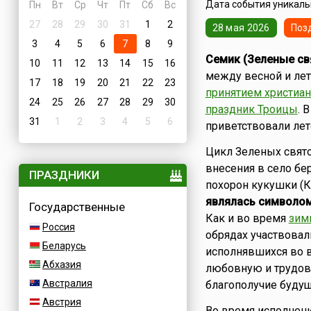
Дата события уникальн
Пн
Вт
Ср
Чт
Пт
Сб
Вс
27
28
29
30
31
1
2
28 мая 2026
Поз
3
4
5
6
7
8
9
Семик (Зеленые св
10
11
12
13
14
15
16
между весной и лет
17
18
19
20
21
22
23
принятием христиан
24
25
26
27
28
29
30
праздник Троицы
. 
31
1
2
3
4
5
6
приветствовали лет
Цикл Зеленых свято
внесения в село бе
ПРАЗДНИКИ
похорон кукушки (К
являлась символом
Государственные
Как и во время
зим
Россия
обрядах участвова
Беларусь
исполнявшихся во 
Абхазия
любовную и трудову
Австралия
благополучие будущ
Австрия
Во время исполнен