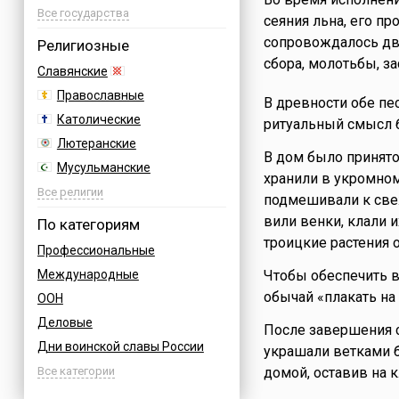
Азербайджан
Все государства
сеяния льна, его пр
Албания
сопровождалось дв
Религиозные
Аргентина
сбора, молотьбы, за
Славянские
Армения
Православные
В древности обе пе
Афганистан
Католические
ритуальный смысл бы
Багамы
Лютеранские
В дом было принято
Бахрейн
Мусульманские
хранили в укромном
Бельгия
Иудейские
Все религии
подмешивали к свеж
Болгария
Буддийские
вили венки, клали и
По категориям
Босния
Индуизм
троицкие растения 
Профессиональные
Бразилия
Бахаи
Международные
Чтобы обеспечить в
Великобритания
Зороастризм
обычай «плакать на
ООН
Венгрия
Языческие
Деловые
Вьетнам
После завершения с
Дни воинской славы России
Германия
украшали ветками 
Армейские
Все категории
домой, оставив на 
Греция
Величественные
Грузия