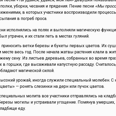
ополки, уборки, чесания и прядения. Пение песни
«Мы просо
ижениями, в которых участники воспроизводили процессы
сыпания в погреб проса.
сни исполнялись на полях и выполняли магическую функц
л утрачен, и их стали петь в местах гуляний.
 приносить ветки березы и букеты первых цветов. Их суш
 месте весь год. После начала жатвы растения клали в жи
ему сену. Из листьев деревьев, собранных во время пра
х в горшки, где высаживали капустную рассаду. Считалось,
обладают магической силой.
ысокий урожай, иногда служили специальный молебен. С 
 цветы» — ронять слезинки на дерн или пучок цветов.
пециальных молитв все участники отправлялись на кладб
березы могилы и устраивали угощение. Помянув умерших,
кладбище еду.