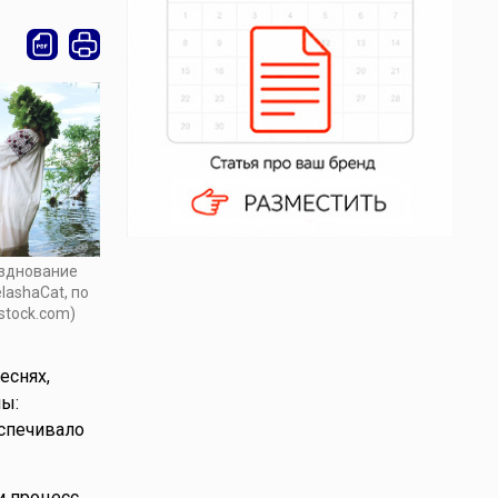
зднование
lashaCat, по
stock.com)
песнях,
ы:
еспечивало
 процесс