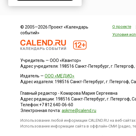
Нигерия
Нидерланды
Новая Зеландия
О проекте
© 2005—2026 Проект «Календарь
Норвегия
событий»
Условия исп
ОАЭ
Оман
Пакистан
Учредитель — ООО «Квантор»
Палестина
Адрес учредителя: 198516 Санкт-Петербург, г. Петергоф, Са
Панама
Издатель —
ООО «МЕДИО»
Перу
Адрес издателя: 198516 Санкт-Петербург, г. Петергоф, Санк
Польша
Главный редактор - Комарова Мария Сергеевна
Португалия
Адрес редакции:
198516
Санкт-Петербург, г. Петергоф
,
Са
Румыния
Телефон:
+7 812 640-06-60
Электронная почта:
askme@calend.ru
США
Использование любой информации CALEND.RU на веб-сайтах 
Саудовская Аравия
Использование информации сайта в оффлайн-СМИ (радио, тел
Сербия