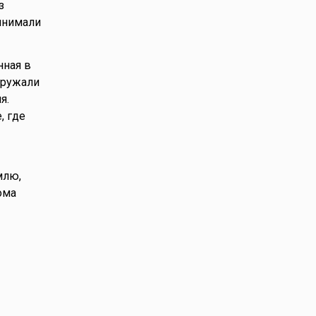
з
инимали
нная в
кружали
я.
, где
млю,
ома