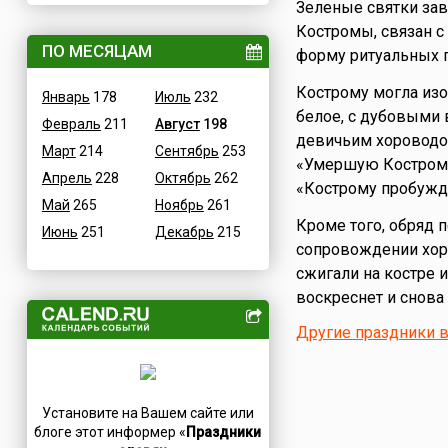
Зеленые святки за
ВОВ
Дания
Костромы, связан с
Водные
ПО МЕСЯЦАМ
Египет
форму ритуальных 
Гастрономические
Зимбабве
Кострому могла из
Январь
178
Июль
232
Детские
Израиль
белое, с дубовыми 
Февраль
211
Август
198
В честь икон
Индия
девичьим хороводом
Март
214
Сентябрь
253
Дни памяти святых
Иордания
«Умершую Кострому»
Апрель
228
Октябрь
262
Конституционные
Ирак
«Кострому пробужда
Май
265
Ноябрь
261
Культурные
Иран
Кроме того, обряд 
Июнь
251
Декабрь
215
Масс-медийные
Ирландия
сопровождении хоро
Молодежные
Исландия
сжигали на костре и
Научно-технические
Испания
воскреснет и снова
Независимые
Италия
Другие праздники в
Необычные
Йемен
Природные
Казахстан
Медицинские
Камерун
Установите на Вашем сайте или
Посты
Канада
блоге этот информер «
Праздники