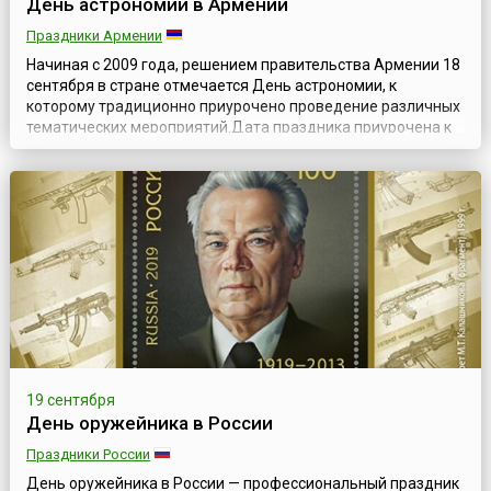
День астрономии в Армении
Праздники Армении
Начиная с 2009 года, решением правительства Армении 18
сентября в стране отмечается День астрономии, к
которому традиционно приурочено проведение различных
тематических мероприятий.Дата праздника приурочена к
дню рождения Виктора Амазасповича Амбарцумяна (арм.
Վիկտոր Համազասպի Համբարձումյան, 1908—1996) —
выдающегося армянского ученого, основателя
теоретической астрофизики, Национального Героя ...
19 сентября
День оружейника в России
Праздники России
День оружейника в России — профессиональный праздник