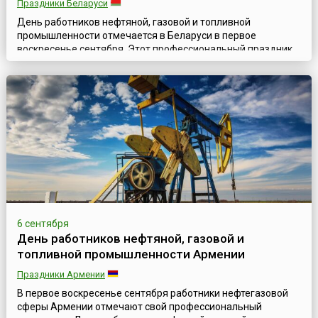
Праздники Беларуси
День работников нефтяной, газовой и топливной
промышленности отмечается в Беларуси в первое
воскресенье сентября. Этот профессиональный праздник
ведет свою историю еще со врем существования
СССР.Нефть и газ являлись и являются ключевыми видами
сырья, их добыча является стратегически важной
отраслью республиканской экономики. Большинство
месторождений находится в районах с тяжелыми
климатически...
6 сентября
День работников нефтяной, газовой и
топливной промышленности Армении
Праздники Армении
В первое воскресенье сентября работники нефтегазовой
сферы Армении отмечают свой профессиональный