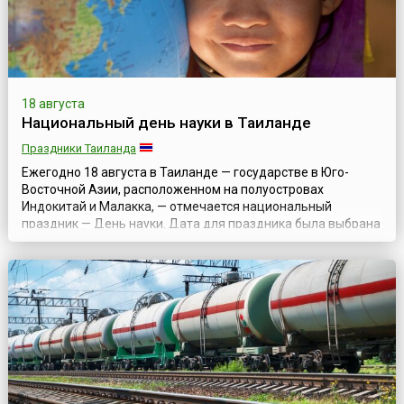
18 августа
Национальный день науки в Таиланде
Праздники Таиланда
Ежегодно 18 августа в Таиланде — государстве в Юго-
Восточной Азии, расположенном на полуостровах
Индокитай и Малакка, — отмечается национальный
праздник — День науки. Дата для праздника была выбрана
не случайно и посвящена годовщине предсказания и
наблюдения королем Монгкутом (Рама IV) солнечного
затмения в 1868 году. Сам правитель в 1982 году был
назван «отцом науки Таиланда», и тогда же было...