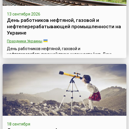
13 сентября 2026
День работников нефтяной, газовой и
нефтеперерабатывающей промышленности на
Украине
Праздники Украины
День работников нефтяной, газовой и
нефтеперерабатывающей промышленности (укр. День
працівників нафтової, газової та нафтопереробної
промисловості) отмечается на Украине ежегодно во второе
воскресенье сентября, согласно Указу Президента №
302/93 от 12 августа 1993 года, в поддержку инициативы
работников нефтяной, газовой, нефтеперерабатывающей
промышленности и
нефтепродуктообеспечения.Промышле...
18 сентября