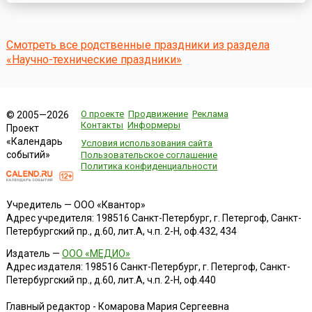
праздника приурочена к важному историческому событию.
20 сентября 1994 года во дворце «Гюлистан» в Баку было
заключено соглашение «О долевом распределении
продукции» относительно разработок гл...
Смотреть все родственные праздники из раздела
«Научно-технические праздники»
О проекте
Продвижение
Реклама
© 2005—2026
Контакты
Информеры
Проект
«Календарь
Условия использования сайта
событий»
Пользовательское соглашение
Политика конфиденциальности
Учредитель — ООО «Квантор»
Адрес учредителя: 198516 Санкт-Петербург, г. Петергоф, Санкт-
Петербургский пр., д.60, лит.А, ч.п. 2-Н, оф.432, 434
Издатель —
ООО «МЕДИО»
Адрес издателя: 198516 Санкт-Петербург, г. Петергоф, Санкт-
Петербургский пр., д.60, лит.А, ч.п. 2-Н, оф.440
Главный редактор - Комарова Мария Сергеевна