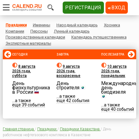
РЕГИСТРАЦИЯ
ВХОД
Праздники
Именины
Народный календарь
Хроника
Компании
Персоны
Лунный календарь
Производственные календари
Календарь путешественника
Экспертные материалы
СЕГОДНЯ
ЗАВТРА
ПОСЛЕЗАВТРА
8 августа
9 августа
10 августа
2026 года,
2026 года,
2026 года,
суббота
воскресенье
понедельник
День
День
Международны
физкультурника
строителя
день
в России
биодизеля
...а также
...а также
еще 42 события
еще 39 событий
...а также
еще 40 событий
Главная страница
/
Праздники
/
Праздники Казахстана
/
День
работников нефтегазового комплекса в Казахстане