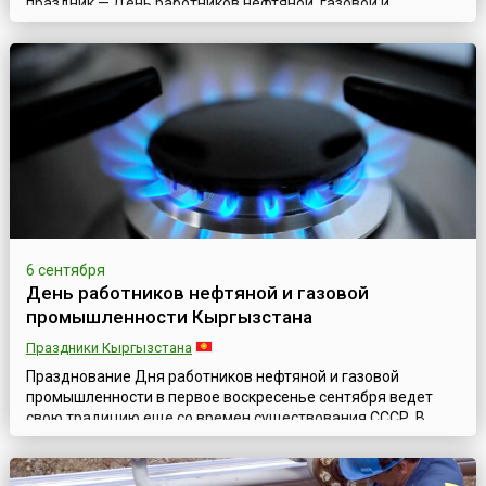
праздник — День работников нефтяной, газовой и
топливной промышленности, который ведет свою историю
еще с советских времен. Статус государственного он
получил 1 октября 1980 года по указу Президиума
Верховного Совета СССР. В независимой Армении дата и
традиции празднования данного профессионального пр...
6 сентября
День работников нефтяной и газовой
промышленности Кыргызстана
Праздники Кыргызстана
Празднование Дня работников нефтяной и газовой
промышленности в первое воскресенье сентября ведет
свою традицию еще со времен существования СССР. В
Кыргызстане этот профессиональный праздник (кирг.
Кыргызстанын мунай жана газдык өнөр жай
кызматкерлеринин күнү) установлен Постановлением