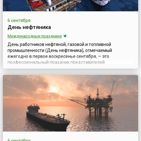
6 сентября
День нефтяника
Международные праздники
День работников нефтяной, газовой и топливной
промышленности (День нефтяника), отмечаемый
ежегодно в первое воскресенье сентября, — это
профессиональный праздник представителей
разнообразных газовых и нефтяных специальностей:
геологов и буровиков, разработчиков и строителей,
транспортников, технологов; всех тех, кто связал свою
судьбу с нефтяной и газовой промышленностью.Свою
историю праздник ...
6 сентября