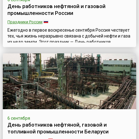
День работников нефтяной и газовой
промышленности России
Праздники России
Ежегодно в первое воскресенье сентября Россия чествует
тех, чья жизнь неразрывно связана с добычей нефти и газа
из недр земли. Этот праздник — День работников
нефтяной и газовой промышленности — ведет свою
историю еще с советских времен. Он был установлен как
Всесоюзный день работников нефтяной и газовой
промышленности указом Президиума Верховного Совета
СССР от 28 августа 1965 года, а статус ...
6 сентября
День работников нефтяной, газовой и
топливной промышленности Беларуси