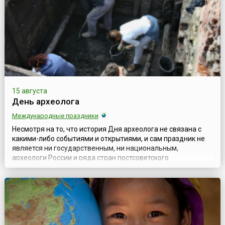
15 августа
День археолога
Международные праздники
Несмотря на то, что история Дня археолога не связана с
какими-либо событиями и открытиями, и сам праздник не
является ни государственным, ни национальным,
археологи России и ряда стран постсоветского
пространства отмечают свой профессиональный праздник
15 августа. Существует несколько версий истории его
возникновения. По одной из них, традиция отмечать 15
августа День археолога сложилась в ССС...