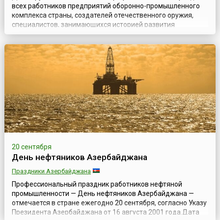
всех работников предприятий оборонно-промышленного
комплекса страны, создателей отечественного оружия,
специалистов, занимающихся историей развития
оружейного дела, сохранением и приумножением славных
традиций русского оружия. Он появился в России в 2010
году, благодаря, пожалуй, самому известному оружейнику
современности — Михаилу Тимофеевичу К...
20 сентября
День нефтяников Азербайджана
Праздники Азербайджана
Профессиональный праздник работников нефтяной
промышленности — День нефтяников Азербайджана —
отмечается в стране ежегодно 20 сентября, согласно Указу
Президента Азербайджана от 16 августа 2001 года.Дата