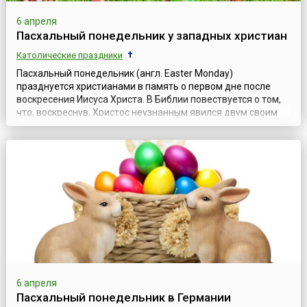
6 апреля
Пасхальный понедельник у западных христиан
Католические праздники
Пасхальный понедельник (англ. Easter Monday)
празднуется христианами в память о первом дне после
воскресения Иисуса Христа. В Библии повествуется о том,
что, воскреснув, Христос неузнанным явился двум своим
опечаленным ученикам. Он разделил с ними путь в селение
Эммаус, неподалеку от Иерусалима, и ужин. «...Взяв хлеб,
благословил, преломил и подал им. Тогда открылись у них
глаза, и они узнали ...
6 апреля
Пасхальный понедельник в Германии