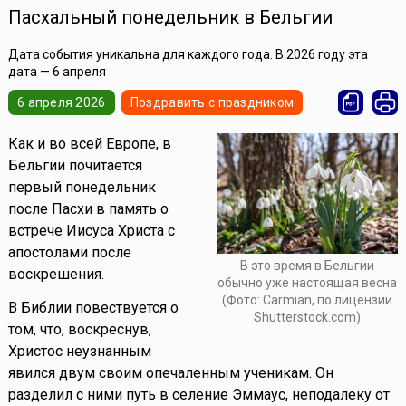
Пасхальный понедельник в Бельгии
Дата события уникальна для каждого года. В 2026 году эта
дата — 6 апреля
6 апреля 2026
Поздравить с праздником
Как и во всей Европе, в
Бельгии почитается
первый понедельник
после Пасхи в память о
встрече Иисуса Христа с
апостолами после
В это время в Бельгии
воскрешения.
обычно уже настоящая весна
(Фото: Carmian, по лицензии
В Библии повествуется о
Shutterstock.com)
том, что, воскреснув,
Христос неузнанным
явился двум своим опечаленным ученикам. Он
разделил с ними путь в селение Эммаус, неподалеку от