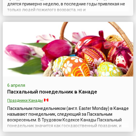
длятся примерно неделю, в последние годы привлекая не
только людей пожилого возраста, но и
молодежь.Пасхальный понедельник празднуется в память
о первом дне после воскресения Христа. В Библии
повествуется, что, воскреснув, Христос неузнанным явился
двум своим опечаленным ученикам, разделил с ними п...
6 апреля
Пасхальный понедельник в Канаде
Праздники Канады
Пасхальным понедельником (англ. Easter Monday) в Канаде
называют понедельник, следующий за Пасхальным
воскресеньем. В Трудовом Кодексе Канады Пасхальный
понедельник значится как государственный праздник, и
почти повсеместно в стране (за исключением провинции