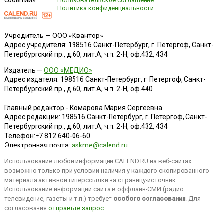
событий»
Пользовательское соглашение
Политика конфиденциальности
Учредитель — ООО «Квантор»
Адрес учредителя: 198516 Санкт-Петербург, г. Петергоф, Санкт-
Петербургский пр., д.60, лит.А, ч.п. 2-Н, оф.432, 434
Издатель —
ООО «МЕДИО»
Адрес издателя: 198516 Санкт-Петербург, г. Петергоф, Санкт-
Петербургский пр., д.60, лит.А, ч.п. 2-Н, оф.440
Главный редактор - Комарова Мария Сергеевна
Адрес редакции:
198516
Санкт-Петербург, г. Петергоф
,
Санкт-
Петербургский пр., д.60, лит.А, ч.п. 2-Н, оф.432, 434
Телефон:
+7 812 640-06-60
Электронная почта:
askme@calend.ru
Использование любой информации CALEND.RU на веб-сайтах
возможно только при условии наличия у каждого скопированного
материала активной гиперссылки на страницу-источник.
Использование информации сайта в оффлайн-СМИ (радио,
телевидение, газеты и т.п.) требует
особого согласования
. Для
согласования
отправьте запрос
.