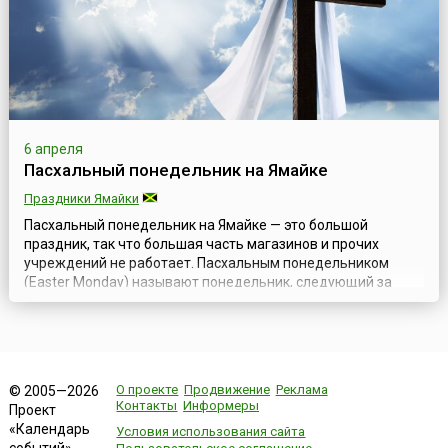
6 апреля
Пасхальный понедельник на Ямайке
Праздники Ямайки
Пасхальный понедельник на Ямайке — это большой
праздник, так что большая часть магазинов и прочих
учреждений не работает. Пасхальным понедельником
(Easter Monday) называют понедельник, следующий за
Пасхальным Воскресеньем.Пасхальный понедельник
празднуется в память о первом дне после воскресения
Христа. В Библии повествуется, что, воскреснув, Христос
неузнанным явился двум своим опечаленны...
О проекте
Продвижение
Реклама
© 2005—2026
Контакты
Информеры
Проект
«Календарь
Условия использования сайта