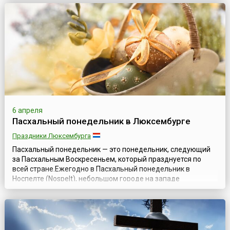
Британская Колумбия) он является выходным днем.
Основным делом у канадских христиан в этот день
является благословение еды и жилища на ве...
6 апреля
Пасхальный понедельник в Люксембурге
Праздники Люксембурга
Пасхальный понедельник — это понедельник, следующий
за Пасхальным Воскресеньем, который празднуется по
всей стране.Ежегодно в Пасхальный понедельник в
Носпелте (Nospelt), небольшом городе на западе
Люксембурга, проходит фестиваль Эмешен. Это
традиционный фестиваль с барахолкой, уникальная
особенность которой в возможности обмена любителями
глиняными птичками-свистульками, известными во всем
ми...