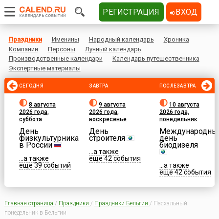
РЕГИСТРАЦИЯ
ВХОД
Праздники
Именины
Народный календарь
Хроника
Компании
Персоны
Лунный календарь
Производственные календари
Календарь путешественника
Экспертные материалы
СЕГОДНЯ
ЗАВТРА
ПОСЛЕЗАВТРА
8 августа
9 августа
10 августа
2026 года,
2026 года,
2026 года,
суббота
воскресенье
понедельник
День
День
Международны
физкультурника
строителя
день
в России
биодизеля
...а также
...а также
еще 42 события
еще 39 событий
...а также
еще 42 события
Главная страница
/
Праздники
/
Праздники Бельгии
/
Пасхальный
понедельник в Бельгии