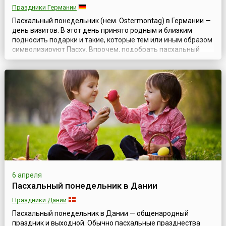
Праздники Германии
Пасхальный понедельник (нем. Ostermontag) в Германии —
день визитов. В этот день принято родным и близким
подносить подарки и такие, которые тем или иным образом
символизируют Пасху. Впрочем, подобрать пасхальный
подарок совсем несложно. Символика праздника задолго
до его наступления поступает в продажу в самых
разнообразных вариантах. Хотя стоит сказать, что больше
всего ценятся вещи, сделанн...
6 апреля
Пасхальный понедельник в Дании
Праздники Дании
Пасхальный понедельник в Дании — общенародный
праздник и выходной. Обычно пасхальные празднества