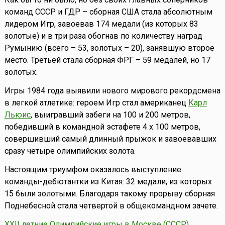
команд СССР и ГДР – сборная США стала абсолютным
лидером Игр, завоевав 174 медали (из которых 83
золотые) и в три раза обогнав по количеству наград
Румынию (всего – 53, золотых – 20), занявшую второе
место. Третьей стала сборная ФРГ – 59 медалей, но 17
золотых.
Игры 1984 года выявили нового мирового рекордсмена
в легкой атлетике: героем Игр стал американец
Карл
Льюис
, выигравший забеги на 100 и 200 метров,
победивший в командной эстафете 4 х 100 метров,
совершивший самый длинный прыжок и завоевавших
сразу четыре олимпийских золота.
Настоящим триумфом оказалось выступление
команды-дебютантки из Китая: 32 медали, из которых
15 были золотыми. Благодаря такому прорыву сборная
Поднебесной стала четвертой в общекомандном зачете.
XXII летние Олимпийские игры в Москве (СССР)