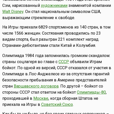
Сэм, нарисованный
художниками
знаменитой компании
Walt Disney
. Он стал национальным символом США,
выражающим стремление к свободе.
На Игры приехали 6829 спортсменов из 140 стран, в том
числе 1566 женщин. Состязания проводились по 23
видам спорта, был разыгран 221 комплект наград.
Странами-дебютантами стали Китай и Колумбия.
Олимпиада 1984 года запомнилась громким скандалом:
страны соцлагеря во главе с
СССР
объявили Играм
бойкот. По одной из версий, СССР отказался от участия в
Олимпиаде в Лос-Анджелесе из-за отсутствия гарантий
безопасности пребывания в Америке представителей
стран
Варшавского договора
. По другой – бойкот со
стороны СССР стал ответом на бойкот
Олимпиады-80
,
проходившей в
Москве
, когда сборная Штатов не
приехала на Игры в
Советский Союз
.
Как бы то ни было, но без своих главных соперников –