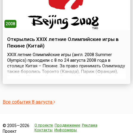
2008
Открылись XXIX летние Олимпийские игры в
Пекине (Китай)
XXIX летние Олимпийские игры (англ. 2008 Summer
Olympics) проходили с 8 по 24 августа 2008 года в
столице Китая – Пекине. За право принимать Олимпиаду
также боролись Торонто (Канада), Париж (Франция),
Стамбул (Турция), Осака (Япония), Бангкок (Таиланд),
Каир (Египет), Гавана (Куба), Куала-Лумпур (Малайзия) и
Севилья (Испания). Часть олимпийских соревнований
перенесли из Пекина в другие города:...
Все события 8 августа
О проекте
Продвижение
Реклама
© 2005—2026
Контакты
Информеры
Проект