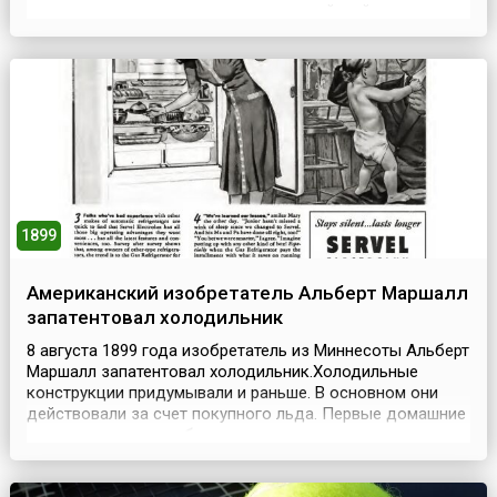
реализовать свои притязания на английский престол и
способствовать планам по возвращению
протестантской Европы в лоно католической
церкви.Филипп собрал приблизительно 130 больших и
средних военных к...
1899
Американский изобретатель Альберт Маршалл
запатентовал холодильник
8 августа 1899 года изобретатель из Миннесоты Альберт
Маршалл запатентовал холодильник.Холодильные
конструкции придумывали и раньше. В основном они
действовали за счет покупного льда. Первые домашние
холодильники потребляли много дров, угля и керосина.
В 1911 году фирма «Дженерал электрик» наладила
выпуск холодильников более-менее современного типа: