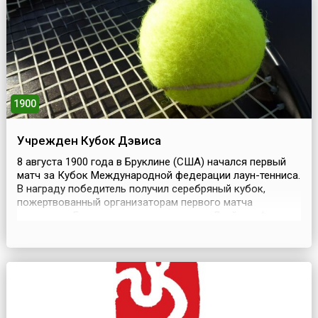
холодильная машина помещалась в кухонном...
1900
Учрежден Кубок Дэвиса
8 августа 1900 года в Бруклине (США) начался первый
матч за Кубок Международной федерации лаун-тенниса.
В награду победитель получил серебряный кубок,
пожертвованный организаторам первого матча
студентом Гарвардского университета Дуайтом Филли
Дэвисом.Состязания стали называться командным
первенством за Кубок Дэвиса, или просто Кубком
Дэвиса (англ. Davis Cup). Сегодня это крупнейшие
международ...