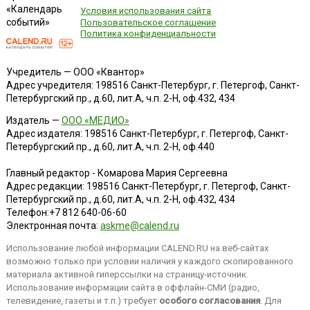
«Календарь
Условия использования сайта
событий»
Пользовательское соглашение
Политика конфиденциальности
Учредитель — ООО «Квантор»
Адрес учредителя: 198516 Санкт-Петербург, г. Петергоф, Санкт-
Петербургский пр., д.60, лит.А, ч.п. 2-Н, оф.432, 434
Издатель —
ООО «МЕДИО»
Адрес издателя: 198516 Санкт-Петербург, г. Петергоф, Санкт-
Петербургский пр., д.60, лит.А, ч.п. 2-Н, оф.440
Главный редактор - Комарова Мария Сергеевна
Адрес редакции:
198516
Санкт-Петербург, г. Петергоф
,
Санкт-
Петербургский пр., д.60, лит.А, ч.п. 2-Н, оф.432, 434
Телефон:
+7 812 640-06-60
Электронная почта:
askme@calend.ru
Использование любой информации CALEND.RU на веб-сайтах
возможно только при условии наличия у каждого скопированного
материала активной гиперссылки на страницу-источник.
Использование информации сайта в оффлайн-СМИ (радио,
телевидение, газеты и т.п.) требует
особого согласования
. Для