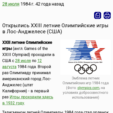
28 июля
1984 г.
42 года назад
Открылись XXIII летние Олимпийские игры
в Лос-Анджелесе (США)
XXIII летние Олимпийские
игры
(англ. Games of the
XXIII Olympiad) проходили в
США с
28 июля
по
12
августа
1984 года. Второй
раз Олимпиаду принимал
Эмблема летних
американский город Лос-
Олимпийских игр 1984 года
Анджелес (штат
(Фото:
olympics.com
, на
Калифорния) - в первый
условиях добросовестного
раз
Игры проходили здесь
использования)
в 1932 году
.
Талисманом летней Олимпиады 1984 года стал орленок