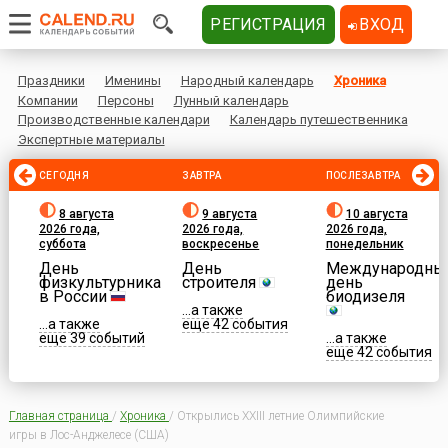
РЕГИСТРАЦИЯ
ВХОД
Праздники
Именины
Народный календарь
Хроника
Компании
Персоны
Лунный календарь
Производственные календари
Календарь путешественника
Экспертные материалы
СЕГОДНЯ
ЗАВТРА
ПОСЛЕЗАВТРА
8 августа
9 августа
10 августа
2026 года,
2026 года,
2026 года,
суббота
воскресенье
понедельник
День
День
Международны
физкультурника
строителя
день
в России
биодизеля
...а также
...а также
еще 42 события
еще 39 событий
...а также
еще 42 события
Главная страница
/
Хроника
/
Открылись XXIII летние Олимпийские
игры в Лос-Анджелесе (США)