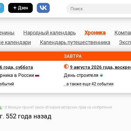
енины
Народный календарь
Хроника
Компа
е календари
Календарь путешественника
Эксп
ЗАВТРА
6 года, суббота
9 августа 2026 года, воскр
рника в России
День строителя
 событий
...а также еще 42 события
а
/
В Венеции принят закон об охране авторских прав на изобретения
г.
552 года назад