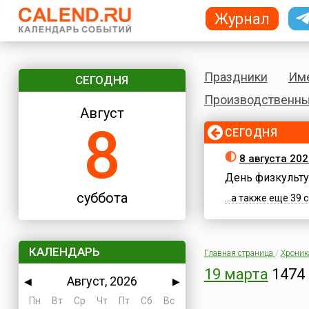
Журнал
Праздники
Им
СЕГОДНЯ
Производственны
Август
8
СЕГОДНЯ
8 августа 202
День физкульту
суббота
...а также еще 39
КАЛЕНДАРЬ
Главная страница
/
Хроник
19 марта
1474 
Август, 2026
◀
▶
Пн
Вт
Ср
Чт
Пт
Сб
Вс