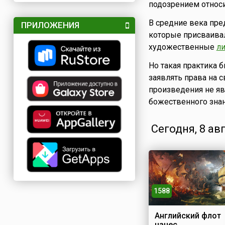
подозрением относ
В средние века пр
ПРИЛОЖЕНИЯ
которые присваивал
художественные
л
Но такая практика 
заявлять права на 
произведения не яв
божественного зна
Сегодня, 8 ав
1588
Английский флот
нанес