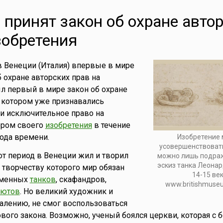
 принят закон об охране авто
зобретения
в Венеции (Италия) впервые в мире
б охране авторских прав на
ыл первый в мире закон об охране
в котором уже признавались
и исключительное право на
ором своего
изобретения
в течение
ода времени.
Изобретение
усовершенствоват
тот период в Венеции жил и творил
можно лишь подража
эскиз танка Леонар
, творчеству которого мир обязан
14-15 век
еменных
танков
, скафандров,
www.britishmuse
шютов
. Но великий художник и
жалению, не смог воспользоваться
ого закона. Возможно, ученый боялся церкви, которая с