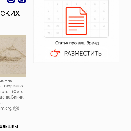
рских
 можно
ь, творению
ть... (Фото:
до да Винчи,
а,
um.org,
)
 большим