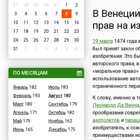
27
28
29
30
31
1
2
В Венеции
3
4
5
6
7
8
9
прав на и
10
11
12
13
14
15
16
17
18
19
20
21
22
23
24
25
26
27
28
29
30
19 марта
1474 года 
был принят закон о
31
1
2
3
4
5
6
изобретения. Это б
авторского права, 
«моральное право» 
ПО МЕСЯЦАМ
использование авт
ограниченного пери
Январь
182
Июль
183
Февраль
193
Август
183
К слову, именно в 
Март
180
Сентябрь
179
Леонардо Да Винчи
прообразами совр
Апрель
171
Октябрь
182
вертолетов
и
пара
Май
175
Ноябрь
162
изобретатель, к со
Июнь
165
Декабрь
175
преимуществами нов