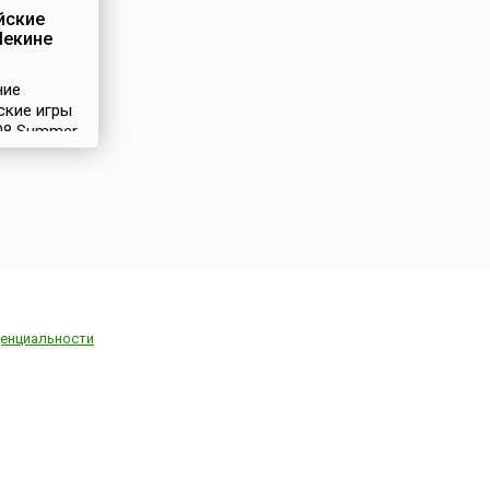
йские
Пекине
ние
ские игры
008 Summer
)
и с 8 по 24
2008 года в
Китая –
За право
ть
ду также
ь Торонто
, Париж
), Стамбул
енциальности
, Осака
, Бангкок
), Каир
 Гавана
уала-
Малайзия)
я