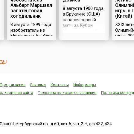
Альберт Маршалл
Олимпи
8 августа 1900 года
запатентовал
игры в 
в Бруклине (США)
холодильник
(Китай)
начался первый
8 августа 1899 года
XXIX лет
матч за Кубок
в
изобретатель из
Олимпий
Международной
Миннесоты Альберт
(англ. 2
федерации лаун-
Маршалл
Olympics
тенниса. В награду
запатентовал
проходил
победитель
холодильник.Холодильные
августа 
получил
конструкции
столице 
серебряный кубок,
ста
придумывали и
Пекине. 
пожертвованный
раньше. В основном
принима
организаторам
они действовали за
Олимпиа
первого матча
счет покупного
боролис
студентом
Продвижение
Реклама
Контакты
Информеры
льда. Первые
(Канада)
Гарвардского
домашние
(Франция
ользования сайта
Пользовательское соглашение
Политика конфид
университета
холодильники
(Турция)
Дуайтом Филли
потребляли много
(Япония)
Дэвисом.Состязания
дров, угля и
(Таиланд
стали называться
керосина. В 1911
(Египет),
командным
году фирма
(Куба), К
первенством за
нкт-Петербургский пр., д.60, лит.А, ч.п. 2-Н, оф.432, 434
«Дженерал
Лумпур (
Кубок Дэвиса, или
электрик» наладила
и Севиль
просто Кубком