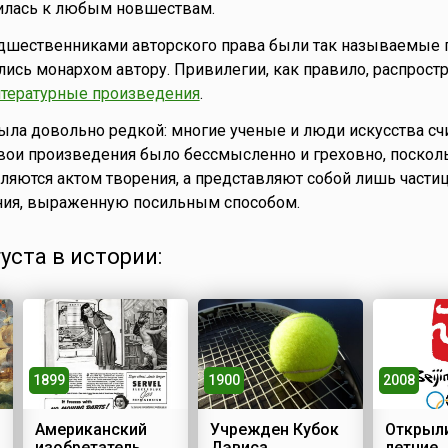
илась к любым новшествам.
едшественниками авторского права были так называемые 
ись монархом автору. Привилегии, как правило, распростр
итературные произведения
.
была довольно редкой: многие ученые и люди искусства счи
свои произведения было бессмысленно и греховно, поскол
ляются актом творения, а представляют собой лишь части
ния, выраженную посильным способом.
густа в истории:
1900
1899
2008
Учрежден Кубок
Американский
Открыли
Дэвиса
изобретатель
летние