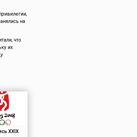
привилегии,
анялись на
тали, что
ьку их
цу
сь XXIX