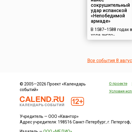
сокрушительный
удар испанской
«Непобедимой
армаде»
В 1587–1588 годах 
ходе англо-
испанской войны
Испания снарядила
огромный флот –
«Непобедимую
Все события 8 авгу
армаду» для
вторжения в
Англию.
Масштабная
О проекте
© 2005—2026 Проект «Календарь
операция была
событий»
задумана
Условия исп
испанским королем
Филиппом II с
целью реализовать
свои притязания на
Учредитель — ООО «Квантор»
английский престол
Адрес учредителя: 198516 Санкт-Петербург, г. Петергоф, Са
и способствовать
планам по
Издатель —
ООО «МЕДИО»