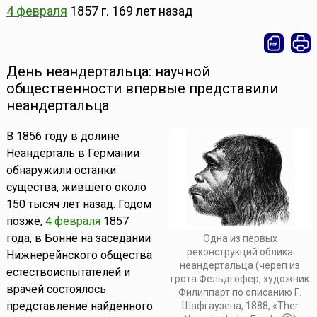
4 февраля
1857 г.
169 лет назад
День неандертальца: научной
общественности впервые представили
неандертальца
В 1856 году в долине
Неандерталь в Германии
обнаружили останки
существа, жившего около
150 тысяч лет назад. Годом
позже,
4 февраля
1857
года, в Бонне на заседании
Одна из первых
реконструкций облика
Нижнерейнского общества
неандертальца (череп из
естествоиспытателей и
грота Фельдгофер, художник
врачей состоялось
Филиппарт по описанию Г.
представление найденного
Шафгаузена, 1888, «Ther