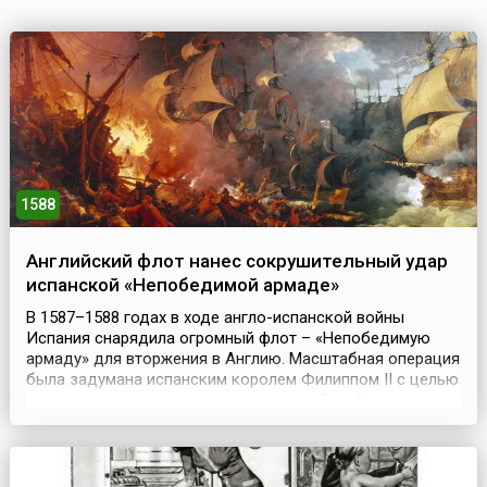
1588
Английский флот нанес сокрушительный удар
испанской «Непобедимой армаде»
В 1587–1588 годах в ходе англо-испанской войны
Испания снарядила огромный флот – «Непобедимую
армаду» для вторжения в Англию. Масштабная операция
была задумана испанским королем Филиппом II с целью
реализовать свои притязания на английский престол и
способствовать планам по возвращению
протестантской Европы в лоно католической
церкви.Филипп собрал приблизительно 130 больших и
средних военных к...