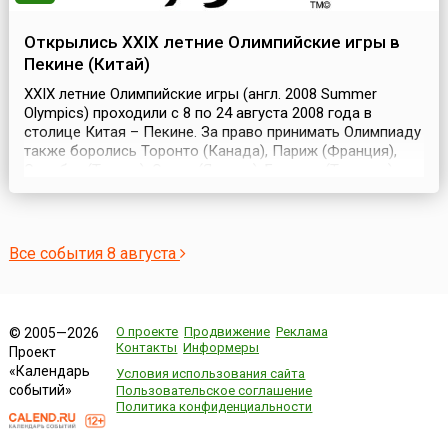
Открылись XXIX летние Олимпийские игры в
Пекине (Китай)
XXIX летние Олимпийские игры (англ. 2008 Summer
Olympics) проходили с 8 по 24 августа 2008 года в
столице Китая – Пекине. За право принимать Олимпиаду
также боролись Торонто (Канада), Париж (Франция),
Стамбул (Турция), Осака (Япония), Бангкок (Таиланд),
Каир (Египет), Гавана (Куба), Куала-Лумпур (Малайзия) и
Севилья (Испания). Часть олимпийских соревнований
перенесли из Пекина в другие города:...
Все события 8 августа
О проекте
Продвижение
Реклама
© 2005—2026
Контакты
Информеры
Проект
«Календарь
Условия использования сайта
событий»
Пользовательское соглашение
Политика конфиденциальности