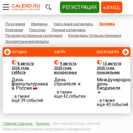
РЕГИСТРАЦИЯ
ВХОД
Праздники
Именины
Народный календарь
Хроника
Компании
Персоны
Лунный календарь
Производственные календари
Календарь путешественника
Экспертные материалы
СЕГОДНЯ
ЗАВТРА
ПОСЛЕЗАВТРА
8 августа
9 августа
10 августа
2026 года,
2026 года,
2026 года,
суббота
воскресенье
понедельник
День
День
Международны
физкультурника
строителя
день
в России
биодизеля
...а также
...а также
еще 42 события
еще 39 событий
...а также
еще 40 событий
Главная страница
/
Хроника
/
День неандертальца: научной
общественности впервые представили неандертальца