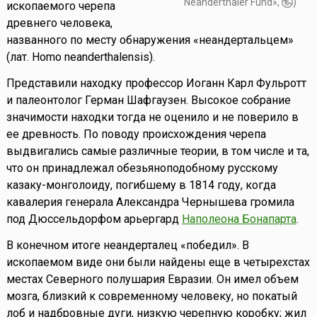
Neanderthaler Fund»,
)
ископаемого черепа
древнего человека,
названного по месту обнаружения «неандертальцем»
(лат. Homo neanderthalensis).
Представили находку профессор Иоганн Карл Фульротт
и палеонтолог Герман Шафгаузен. Высокое собрание
значимости находки тогда не оценило и не поверило в
ее древность. По поводу происхождения черепа
выдвигались самые различные теории, в том числе и та,
что он принадлежал обезьяноподобному русскому
казаку-монголоиду, погибшему в 1814 году, когда
кавалерия генерала Александра Чернышева громила
под Дюссельдорфом арьергард
Наполеона Бонапарта
.
В конечном итоге неандерталец «победил». В
ископаемом виде они были найдены еще в четырехстах
местах Северного полушария Евразии. Он имел объем
мозга, близкий к современному человеку, но покатый
лоб и надбровные дуги, низкую черепную коробку; жил