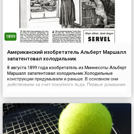
1899
Американский изобретатель Альберт Маршалл
запатентовал холодильник
8 августа 1899 года изобретатель из Миннесоты Альберт
Маршалл запатентовал холодильник.Холодильные
конструкции придумывали и раньше. В основном они
действовали за счет покупного льда. Первые домашние
холодильники потребляли много дров, угля и керосина.
В 1911 году фирма «Дженерал электрик» наладила
выпуск холодильников более-менее современного типа:
холодильная машина помещалась в кухонном...