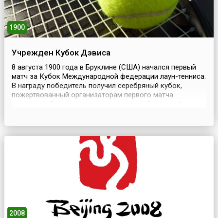
1900
Учрежден Кубок Дэвиса
8 августа 1900 года в Бруклине (США) начался первый
матч за Кубок Международной федерации лаун-тенниса.
В награду победитель получил серебряный кубок,
пожертвованный организаторам первого матча
студентом Гарвардского университета Дуайтом Филли
Дэвисом.Состязания стали называться командным
первенством за Кубок Дэвиса, или просто Кубком
Дэвиса (англ. Davis Cup). Сегодня это крупнейшие
международ...
2008