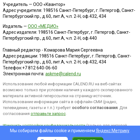
Учредитель — ООО «Квантор»
Адрес учредителя: 198516 Санкт-Петербург, г. Петергоф, Санкт-
Петербургский пр., д.60, лит.А, ч.п. 2-Н, оф.432, 434
Издатель —
ООО «МЕДИО»
Адрес издателя: 198516 Санкт-Петербург, г. Петергоф, Санкт-
Петербургский пр., д.60, лит.А, ч.п. 2-Н, оф.440
Главный редактор - Комарова Мария Сергеевна
Адрес редакции:
198516
Санкт-Петербург, г. Петергоф
,
Санкт-
Петербургский пр., д.60, лит.А, ч.п. 2-Н, оф.432, 434
Телефон:
+7 812 640-06-60
Электронная почта:
askme@calend.ru
Использование любой информации CALEND.RU на веб-сайтах
возможно только при условии наличия у каждого скопированного
материала активной гиперссылки на страницу-источник.
Использование информации сайта в оффлайн-СМИ (радио,
телевидение, газеты и т.п.) требует
особого согласования
. Для
согласования
отправьте запрос
.
Изменить настройки конфиденциальности
(только для жителей
Мы собираем файлы cookie и применяем
Яндекс.Метрику
.
EEA).