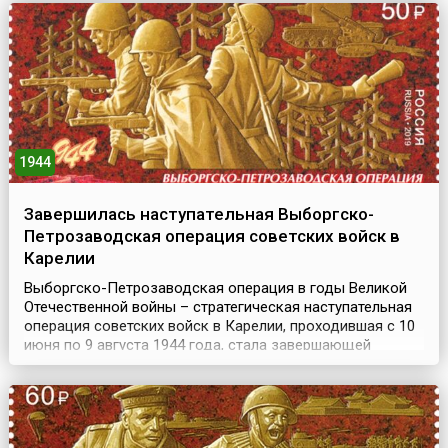
ночью резню иноземцев, переросшую во всенародное
выс...
1944
Завершилась наступательная Выборгско-
Петрозаводская операция советских войск в
Карелии
Выборгско-Петрозаводская операция в годы Великой
Отечественной войны – стратегическая наступательная
операция советских войск в Карелии, проходившая с 10
июня по 9 августа 1944 года, стала завершающей
операцией битвы за Ленинград. Цель наступления
заключалась в ликвидации угрозы Ленинграду, а также
в ускорении выхода Финляндии из войны.Успехи
советских войск во время зимней кампании 1944 года ...