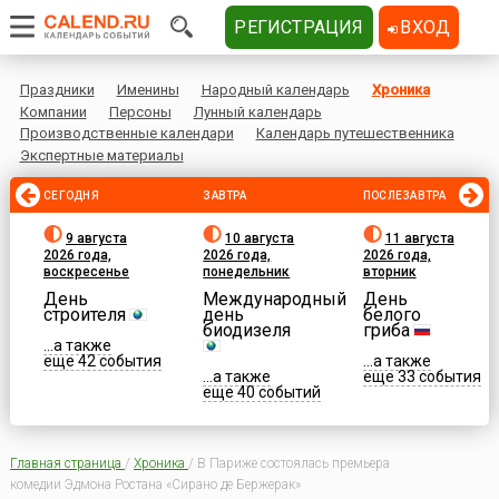
РЕГИСТРАЦИЯ
ВХОД
Праздники
Именины
Народный календарь
Хроника
Компании
Персоны
Лунный календарь
Производственные календари
Календарь путешественника
Экспертные материалы
СЕГОДНЯ
ЗАВТРА
ПОСЛЕЗАВТРА
9 августа
10 августа
11 августа
2026 года,
2026 года,
2026 года,
воскресенье
понедельник
вторник
День
Международный
День
строителя
день
белого
биодизеля
гриба
...а также
еще 42 события
...а также
...а также
еще 33 события
еще 40 событий
Главная страница
/
Хроника
/
В Париже состоялась премьера
комедии Эдмона Ростана «Сирано де Бержерак»