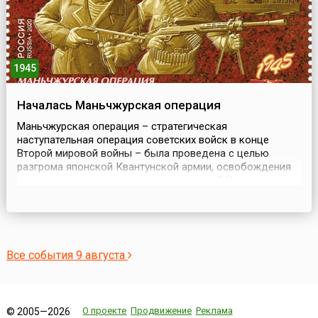
1945
Началась Маньчжурская операция
Маньчжурская операция – стратегическая
наступательная операция советских войск в конце
Второй мировой войны – была проведена с целью
разгрома японской Квантунской армии, освобождения
северо-восточных и северных провинций Китая
(Маньчжурии и Внутренней Монголии), Ляодунского
полуострова, Кореи, ликвидации плацдарма агрессии и
крупной военно-экономической базы Японии на
азиатском континенте. Также о...
Все события 9 августа
О проекте
Продвижение
Реклама
© 2005—2026