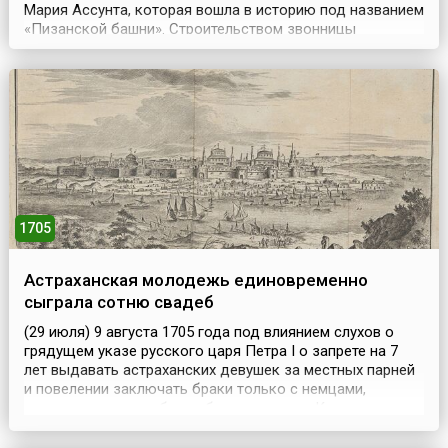
Мария Ассунта, которая вошла в историю под названием
«Пизанской башни». Строительством звонницы
занимались мастера Гульельмо из Инсбрука и Боннано.
Однако, построив первый этаж высотой 11 метров и два
колоннадных кольца, Бонанно обнаружил, что
колокольня отклонилась от вертикали на четыре
сантиме...
1705
Астраханская молодежь единовременно
сыграла сотню свадеб
(29 июля) 9 августа 1705 года под влиянием слухов о
грядущем указе русского царя Петра I о запрете на 7
лет выдавать астраханских девушек за местных парней
и повелении заключать браки только с немцами,
которых для этого будто бы пришлют из Казани, в
Астрахани единовременно сыграли сотню свадеб.
После чего разогретая выпивкой молодежь учинила