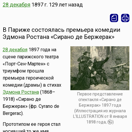
28 декабря
1897 г.
129 лет назад
В Париже состоялась премьера комедии
Эдмона Ростана «Сирано де Бержерак»
28 декабря
1897 года на
сцене парижского театра
«Порт-Сен-Мартен» с
триумфом прошла
премьера героической
комедии (драмы) в стихах
Эдмона Ростана
(1868–
Первое представление
1918) «Сирано де
спектакля «Сирано де
Бержерак» 1897 года
Бержерак» (фр. Cyrano de
(Иллюстрация из журнала
Bergerac).
L'ILLUSTRATION от 8 января
1898 года,
)
Прототипом ее героя стал
носивший то же имя