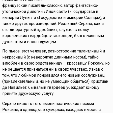
французский писатель-классик, автор фантастико-
утопической дилогии «Иной свет» («Государства и
империи Луны» и «Государства и империи Солнца»), а
также других произведений. Реальный Сирано, как и
его литературный «двойник», служил в полку
королевских гвардейцев-гасконцев, был отчаянным
дуэлянтом и вольнодумцем.
По пьесе, этот человек, разносторонне талантливый и
некрасивый (с невероятно длинным носом), тайно
влюблен в свою родственницу – красавицу Роксану, но
не решается признаться ей в своих чувствах. Узнав о
том, что любимой понравился его новый сослуживец
(привлекательный, но не умеющий общаться) Кристиан
де Невильет, бывалый гвардеец убеждает юношу
принять дружескую услугу.
Сирано пишет от его имени поэтические письма
Роксане, а однажды, в сумерках, находясь вместе с