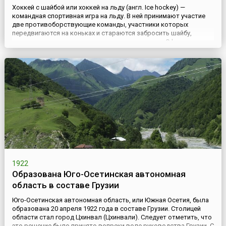
Хоккей с шайбой или хоккей на льду (англ. Ice hockey) —
командная спортивная игра на льду. В ней принимают участие
две противоборствующие команды, участники которых
передвигаются на коньках и стараются забросить шайбу,
передаваемую клюшками, в ворота противника.Официально
родиной хоккея на льду считается Канада. Но есть версия, что
еще раньше с клюшками на лед вышли голландцы. Как бы то
ни...
1922
Образована Юго-Осетинская автономная
область в составе Грузии
Юго-Осетинская автономная область, или Южная Осетия, была
образована 20 апреля 1922 года в составе Грузии. Столицей
области стал город Цхинвал (Цхинвали). Следует отметить, что
это решение было принято вопреки воле руководства Грузии. С