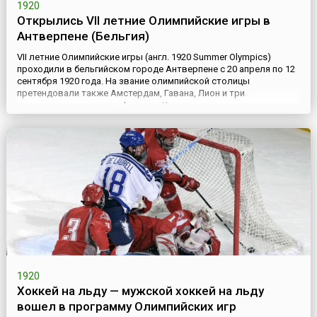
1920
Открылись VII летние Олимпийские игры в
Антверпене (Бельгия)
VII летние Олимпийские игры (англ. 1920 Summer Olympics)
проходили в бельгийском городе Антверпене с 20 апреля по 12
сентября 1920 года. На звание олимпийской столицы
претендовали также Амстердам, Гавана, Лион и три
американских города – Атланта, Кливленд и
Филадельфия.Здесь стоит сказать, что VI летние Олимпийские
игры, запланированные Международным олимпийским
комитетом (МОК) к проведению в ...
1920
Хоккей на льду — мужской хоккей на льду
вошел в программу Олимпийских игр