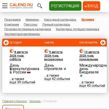
РЕГИСТРАЦИЯ
ВХОД
Праздники
Именины
Народный календарь
Хроника
Компании
Персоны
Лунный календарь
Производственные календари
Календарь путешественника
Экспертные материалы
СЕГОДНЯ
ЗАВТРА
ПОСЛЕЗАВТРА
8 августа
9 августа
10 августа
2026 года,
2026 года,
2026 года,
суббота
воскресенье
понедельник
День
День
Международны
физкультурника
строителя
день
в России
биодизеля
...а также
...а также
еще 42 события
еще 39 событий
...а также
еще 40 событий
Главная страница
/
Хроника
/
20 апреля