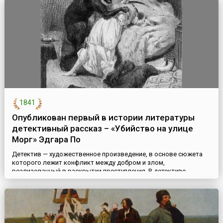
хватало. Тогда было решено ввести в оборот медные д...
1841
Опубликован первый в истории литературы
детективный рассказ – «Убийство на улице
Морг» Эдгара По
Детектив — художественное произведение, в основе сюжета
которого лежит конфликт между добром и злом,
реализованный в раскрытии преступления. В детективе
обязательно присутствует загадка и преступление, но в этом
жанре все таинственное носит объективный, «реальный»
характер. 20 апреля 1841 года в филадельфийском журнале
Graham’s Ladies’ and Gentlemen’s Magazine был опубликован
первый в истории ...