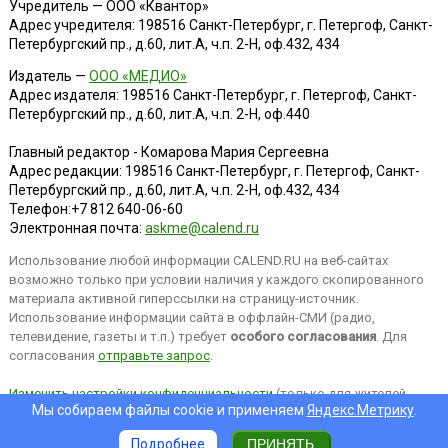
Учредитель — ООО «Квантор»
Адрес учредителя: 198516 Санкт-Петербург, г. Петергоф, Санкт-
Петербургский пр., д.60, лит.А, ч.п. 2-Н, оф.432, 434
Издатель —
ООО «МЕДИО»
Адрес издателя: 198516 Санкт-Петербург, г. Петергоф, Санкт-
Петербургский пр., д.60, лит.А, ч.п. 2-Н, оф.440
Главный редактор - Комарова Мария Сергеевна
Адрес редакции:
198516
Санкт-Петербург, г. Петергоф
,
Санкт-
Петербургский пр., д.60, лит.А, ч.п. 2-Н, оф.432, 434
Телефон:
+7 812 640-06-60
Электронная почта:
askme@calend.ru
Использование любой информации CALEND.RU на веб-сайтах
возможно только при условии наличия у каждого скопированного
материала активной гиперссылки на страницу-источник.
Использование информации сайта в оффлайн-СМИ (радио,
телевидение, газеты и т.п.) требует
особого согласования
. Для
согласования
отправьте запрос
.
Изменить настройки конфиденциальности
(только для жителей
Мы собираем файлы cookie и применяем
Яндекс.Метрику
.
EEA).
Подробнее
ПРИНЯТЬ