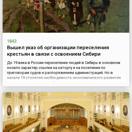
1843
Вышел указ об организации переселения
крестьян в связи с освоением Сибири
До 19 века в России переселение людей в Сибирь в основном
носило характер ссылки на каторгу и на поселение по
приговорам судов и распоряжениям администраций. Но в
начале 19 столетия необходимость экономического развития
восточных регионов требовала от властей принятия мер,
содействующих грамотному и эффективному заселению этого
края. Также Сибирь все более стала привлекать внимание
правительст...