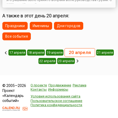
1989 года Южная Осетия взяла курс на независимость от
Грузии. Однако Грузия была против, в итоге грузинские власти
ввели в Цхинвали подразделения МВД Грузии. О...
А также в этот день 20 апреля:
Праздники
Именины
Дни городов
Все события
20 апреля
17 апреля
18 апреля
19 апреля
21 апреля
22 апреля
23 апреля
О проекте
Продвижение
Реклама
© 2005—2026
Контакты
Информеры
Проект
«Календарь
Условия использования сайта
событий»
Пользовательское соглашение
Политика конфиденциальности