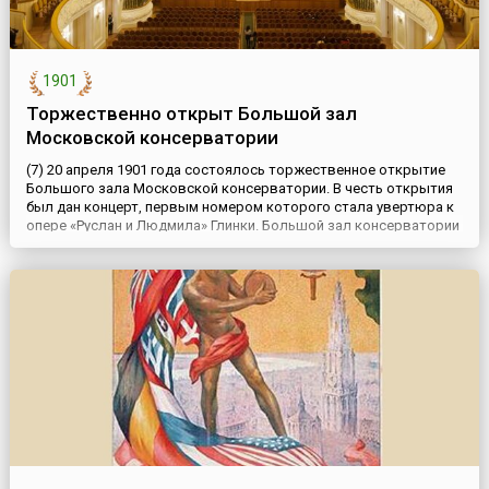
1901
Торжественно открыт Большой зал
Московской консерватории
(7) 20 апреля 1901 года состоялось торжественное открытие
Большого зала Московской консерватории. В честь открытия
был дан концерт, первым номером которого стала увертюра к
опере «Руслан и Людмила» Глинки. Большой зал консерватории
был построен вместе с новым зданием Московской
консерватории в 1895-1901 годах по проекту архитектора
Загорского. Соавторами архитектора стали художник
Бондаревский...