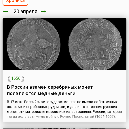
Хроника
20 апреля
1656
В России взамен серебряных монет
появляются медные деньги
В 17 веке Российское государство еще не имело собственных
золотых и серебряных рудников, и для изготовления русских
монет эти материалы ввозились из-за границы. России, которая
тогда вела затяжную войну с Речью Посполитой (1654-1667),
требовались огромные суммы на содержание армии и для
продолжения войны.Денег у государства катастрофически не