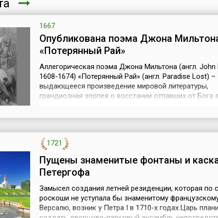
ста
1667
Опубликована поэма Джона Мильтон
«Потерянный Рай»
Аллегорическая поэма Джона Мильтона (англ. John M
1608-1674) «Потерянный Рай» (англ. Paradise Lost) –
выдающееся произведение мировой литературы,
грандиозная эпопея о восстании отпавших от Бога 
о грехопадении человека. Первое издание «Потеря
Рая» вышло 20 августа 1667 года в десяти книгах, в
слегка переработанное и дополненное, – в двенадц
(1674): седьмая и десята...
1721
Пущены знаменитые фонтаны и каск
Петергофа
Замысел создания летней резиденции, которая по 
роскоши не уступала бы знаменитому французском
Версалю, возник у Петра I в 1710-х годах.Царь план
создать дворцово-парковый ансамбль непосредст