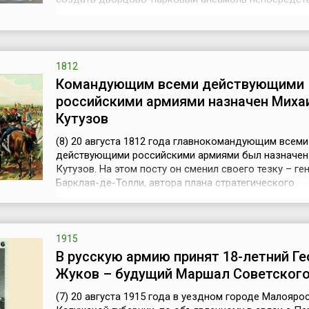
берегу Финского залива, недалеко от строящегося 
Петербурга. Это место было выбрано не случайно. 
местность, Петр обнаружил несколько водоемов,
питавшихся бьющими из-под з...
1812
Командующим всеми действующими
российскими армиями назначен Миха
Кутузов
(8) 20 августа 1812 года главнокомандующим всеми
действующими российскими армиями был назначен
Кутузов. На этом посту он сменил своего тезку – ге
Барклая-де-Толли, автора плана стратегического
отступления русских войск вглубь страны с целью
ослабления армии Наполеона. Воплощение этой стр
вызвало резкое недовольство патриотических сил 
царском дворе и среди военных. Команд...
1915
В русскую армию принят 18-летний Ге
Жуков – будущий Маршал Советског
(7) 20 августа 1915 года в уездном городе Малояро