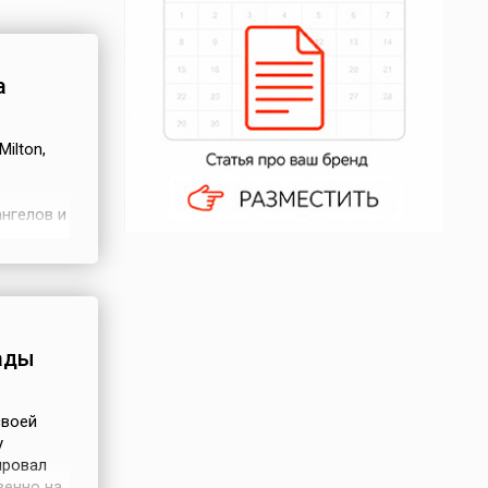
а
ilton,
ангелов и
нного
торое,
ати
ады
своей
у
ировал
венно на