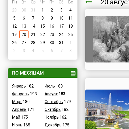
20 авгу
Пн
Вт
Ср
Чт
Пт
Сб
Вс
29
30
31
1
2
3
4
5
6
7
8
9
10
11
12
13
14
15
16
17
18
19
20
21
22
23
24
25
26
27
28
29
30
31
1
2
3
4
5
6
7
8
ПО МЕСЯЦАМ
Январь
182
Июль
183
Февраль
193
Август
183
Март
180
Сентябрь
179
Апрель
171
Октябрь
182
Май
175
Ноябрь
162
Июнь
165
Декабрь
175