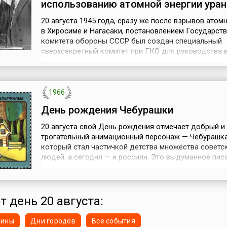
использованию атомной энергии уран
20 августа 1945 года, сразу же после взрывов атом
в Хиросиме и Нагасаки, постановлением Государст
комитета обороны СССР был создан специальный
сверхсекретный комитет при ГКО для руководства 
работами по использованию атомной энергии урана
включая производство атомной бомбы (до создан
спецкомитета работы по обеспечению атомного пр
велись с 12 апреля 1943 года под управле...
1966
День рождения Чебурашки
20 августа свой День рождения отмечает добрый и
трогательный анимационный персонаж — Чебурашка
который стал частичкой детства множества советс
людей, а сегодня — и россиян. Это выдуманное пис
Эдуардом Успенским сказочное существо не похож
одно животное, но при этом он очень любим и взро
детьми. Именно «родитель» Чебурашки назвал дату
создания своего героя — 20 августа....
т день 20 августа:
нины
Дни городов
Все события