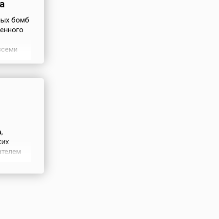
а
ных бомб
венного
всеми
,
ия
оекта
,
ких
ателем
е ни на
слыми, и