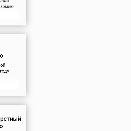
рвой
 армию
о
 На
ну
в. Я
о
кой
 году
ком
м (1917-
кретный
о