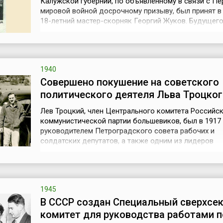
Калужской губернии, по объявленному в связи с Пе
мировой войной досрочному призыву, был принят в
18-летний мастер-скорняк Георгий Жуков. Будущег
Маршала Советского Союза записали в кавалерию.
склоне лет Жуков рассказывал писателю Константи
Симонову: «Я мог бы оказаться в школе прапорщико
окончил в Газетном переулке чет...
1940
Совершено покушение на советского
политического деятеля Льва Троцког
Лев Троцкий, член Центрального комитета Российс
коммунистической партии большевиков, был в 1917
руководителем Петроградского совета рабочих и
солдатских депутатов, а также одним из лидеров
Октябрьской революции в России. В первом советс
правительстве – Совете народных комиссаров – он
первоначально стал наркомом по иностранным дела
1918), а затем вплоть до 1925 года был нарком...
1945
В СССР создан Специальный сверхсе
комитет для руководства работами п