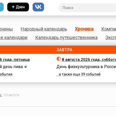
енины
Народный календарь
Хроника
Компа
е календари
Календарь путешественника
Эксп
ЗАВТРА
6 года, пятница
8 августа 2026 года, суббот
 день пива
День физкультурника в Росси
 события
...а также еще 39 событий
а
/
20 августа