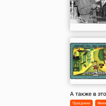
А также в это
Праздники
Име