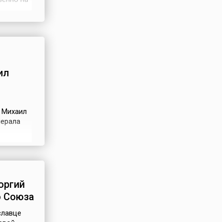
Санкт-
Обследуя
ил
 Михаил
нерала
атегии
при
оргий
о Союза
славце