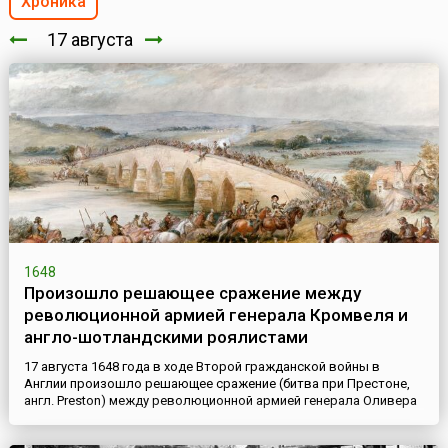
Хроника
17 августа
1648
Произошло решающее сражение между
революционной армией генерала Кромвеля и
англо-шотландскими роялистами
17 августа 1648 года в ходе Второй гражданской войны в
Англии произошло решающее сражение (битва при Престоне,
англ. Preston) между революционной армией генерала Оливера
Кромвеля и англо-шотландскими роялистами во главе с
герцогом Гамильтоном и Лангдейлом. Утром этого дня авангард