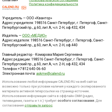
событий»
Пользовательское соглашение
Политика конфиденциальности
Учредитель — ООО «Квантор»
Адрес учредителя: 198516 Санкт-Петербург, г. Петергоф, Санкт-
Петербургский пр., д.60, лит.А, ч.п. 2-Н, оф.432, 434
Издатель —
ООО «МЕДИО»
Адрес издателя: 198516 Санкт-Петербург, г. Петергоф, Санкт-
Петербургский пр., д.60, лит.А, ч.п. 2-Н, оф.440
Главный редактор - Комарова Мария Сергеевна
Адрес редакции:
198516
Санкт-Петербург, г. Петергоф
,
Санкт-
Петербургский пр., д.60, лит.А, ч.п. 2-Н, оф.432, 434
Телефон:
+7 812 640-06-60
Электронная почта:
askme@calend.ru
Использование любой информации CALEND.RU на веб-сайтах
возможно только при условии наличия у каждого скопированного
материала активной гиперссылки на страницу-источник.
Использование информации сайта в оффлайн-СМИ (радио,
телевидение, газеты и т.п.) требует
особого согласования
. Для
согласования
отправьте запрос
.