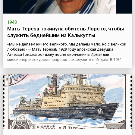
1948
Мать Тереза покинула обитель Лорето, чтобы
служить беднейшим из Калькутты
«Мы не делаем ничего великого. Мы делаем мало, но с великой
любовью» — Мать ТерезаВ 1929 году албанская девушка
Агнесса Гонджа Бояджиу после окончании в Ирландии
миссионерских курсов направилась служить в Индию. В 1931
году Агнесса приняла постриг и взяла себе имя Тереза в честь
французской монахини-кармелитки Терезы из Лизье, известной
своей добротой и милосердием.Монастырь Лореток, где с...