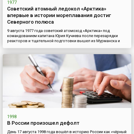
1977
Советский атомный ледокол «Арктика»
впервые в истории мореплавания достиг
Северного полюса
9 августа 1977 года советский атомоход «Арктика» под
командованием капитана Юрия Кучиева после перезарядки
реакторов и тщательной подготовки вышел из Мурманска и
взял курс к северной оконечности Новой Земли. В экспедиции
принимали участие более 200 человек. В задачи ученых входило
достичь Северного полюса. Кроме того следовало проверить
возможности нового ледокола, спущенного на воду всего за ...
1998
В России произошел дефолт
День 17 августа 1998 года вошёл в историю России как «чёрный