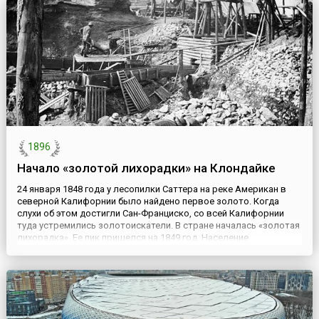
парламентской армии атаковал корпус Лангдейла. Несмотря на
упорное сопротивление, роялисты были смяты и бежали в П...
1896
Начало «золотой лихорадки» на Клондайке
24 января 1848 года у лесопилки Саттера на реке Американ в
северной Калифорнии было найдено первое золото. Когда
слухи об этом достигли Сан-Франциско, со всей Калифорнии
туда устремились золотоискатели. В стране началась «золотая
лихорадка». Ее пик пришелся на 1849 год. Население
Калифорнии выросло с 14 тысяч человек в 1848 до 100 тысяч в
1850 году, а к 1860 году составило 380 тысяч человек. ...