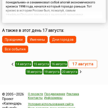
понедельник» и ознаменовал собой апогей экономического
кризиса 1998 года, начался который гораздо раньше. Тот
кризис в истории России был, пожалуй, самым
тяжёлым.Процесс перехода к рыночной экономике,
приватизация, стартовавшая в России после распада
Советского Союза и охватившая практически все отрасли,
осуществлявшаяся фактически г...
А также в этот день 17 августа:
Праздники
Именины
Дни городов
Все события
17 августа
14 августа
15 августа
16 августа
18 августа
19 августа
20 августа
О проекте
Продвижение
Реклама
© 2005—2026
Контакты
Информеры
Проект
«Календарь
Условия использования сайта