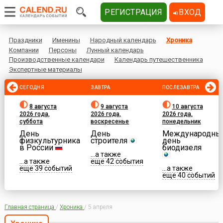
РЕГИСТРАЦИЯ
ВХОД
Праздники
Именины
Народный календарь
Хроника
Компании
Персоны
Лунный календарь
Производственные календари
Календарь путешественника
Экспертные материалы
СЕГОДНЯ
ЗАВТРА
ПОСЛЕЗАВТРА
8 августа
9 августа
10 августа
2026 года,
2026 года,
2026 года,
суббота
воскресенье
понедельник
День
День
Международны
физкультурника
строителя
день
в России
биодизеля
...а также
...а также
еще 42 события
еще 39 событий
...а также
еще 40 событий
Главная страница
/
Хроника
/
5 апреля