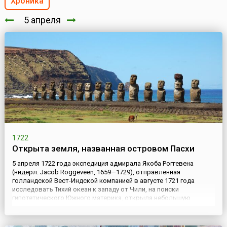
Хроника
5 апреля
1722
Открыта земля, названная островом Пасхи
5 апреля 1722 года экспедиция адмирала Якоба Роггевена
(нидерл. Jacob Roggeveen, 1659—1729), отправленная
голландской Вест-Индской компанией в августе 1721 года
исследовать Тихий океан к западу от Чили, на поиски
гипотетического Южного материка, открыла небольшую
уединенную гористую землю. Открытие мореплаватели
сделали в первый день христианской Пасхи, после того, как
благополучно обошли Южну...