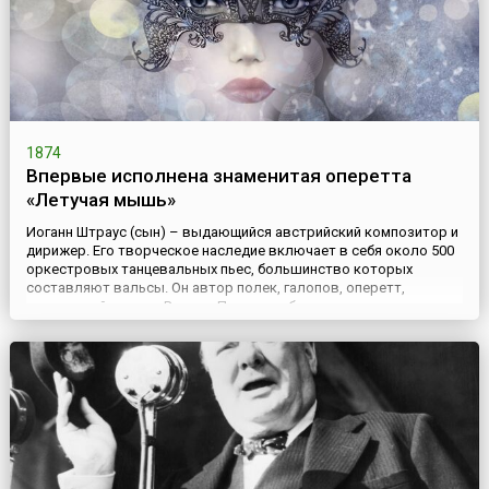
1874
Впервые исполнена знаменитая оперетта
«Летучая мышь»
Иоганн Штраус (сын) – выдающийся австрийский композитор и
дирижер. Его творческое наследие включает в себя около 500
оркестровых танцевальных пьес, большинство которых
составляют вальсы. Он автор полек, галопов, оперетт,
комической оперы «Рыцарь Пазман» и балета
«Золушка».Штраус-сын вошел в историю музыки, прежде
всего, как мастер классического венского вальса, но также он
получил известность ...