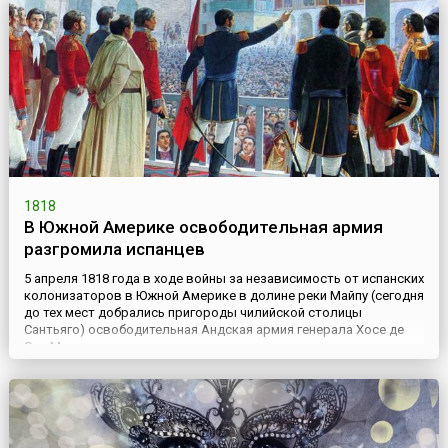
1818
В Южной Америке освободительная армия
разгромила испанцев
5 апреля 1818 года в ходе войны за независимость от испанских
колонизаторов в Южной Америке в долине реки Майпу (сегодня
до тех мест добрались пригороды чилийской столицы
Сантьяго) освободительная Андская армия генерала Хосе де
Сан-Мартина разгромила испанцев во главе с генералом
Мариано Осорио. Битва при Майпу (исп. Batalla de Maipú) —
последняя крупная битва в войне за независимость Чили. ...