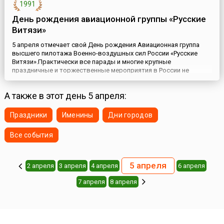
1991
День рождения авиационной группы «Русские
Витязи»
5 апреля отмечает свой День рождения Авиационная группа
высшего пилотажа Военно-воздушных сил России «Русские
Витязи».Практически все парады и многие крупные
праздничные и торжественные мероприятия в России не
обходятся без завораживающего зрелищного выступления
известных во всём мире групп высшего пилотажа «Русские
А также в этот день 5 апреля:
Витязи» и «Стрижи». Обе группы становились неоднократными
победителями кон...
Праздники
Именины
Дни городов
Все события
5 апреля
2 апреля
3 апреля
4 апреля
6 апреля
7 апреля
8 апреля