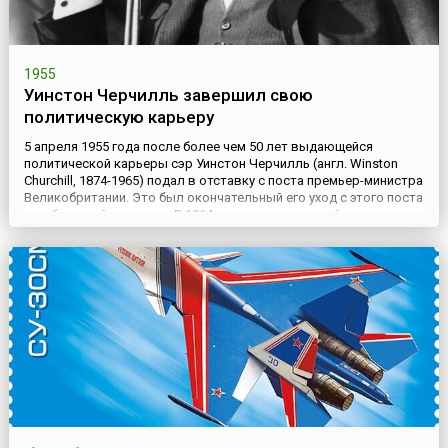
1955
Уинстон Черчилль завершил свою
политическую карьеру
5 апреля 1955 года после более чем 50 лет выдающейся
политической карьеры сэр Уинстон Черчилль (англ. Winston
Churchill, 1874-1965) подал в отставку с поста премьер-министра
Великобритании. Это был окончательный его уход с этого поста
и из большой политики. В 1964 году он в последний раз
присутствовал на заседании палаты общин...Черчилль вошел в
историю Великобритании как самый яркий английски...