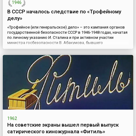
1946
В СССР началось следствие по «Трофейному
делу»
«Трофейное (или генеральское) дело» – это кампания органов
государственной безопасности СССР в 1946-1948 годах, начатая
по личному указанию И. Сталина и при активном участии
министра госбезопасности В. Абакумова, бывшего
руководителя СМЕРШа. Официально ее целью было выявление
злоупотреблений среди генералитета, но, по мнению многих
историков, это был повод «свалить» Маршала Жукова.Георгий
Жуко...
1962
На советские экраны вышел первый выпуск
сатирического киножурнала «Фитиль»