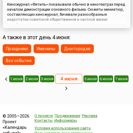
Киножурнал «Фитиль» показывали обычно в кинотеатрах перед
началом демонстрации основного фильма. Сюжеты миниатюр,
составляющих киножурнал, бичевали разнообразные
недостатки советской общественной и частной жизни:
разоблачали карьеристов, бюрократов, взяточников и
бракоделов, высмеивали мещанство. Первый его выпуск
вышел на советские киноэкраны 4 июня 1962 года. Главным
А также в этот день 4 июня:
редактором «Фитиля» стал...
Праздники
Именины
Дни городов
Все события
4 июня
1 июня
2 июня
3 июня
5 июня
6 июня
7 июня
О проекте
Продвижение
Реклама
© 2005—2026
Контакты
Информеры
Проект
«Календарь
Условия использования сайта