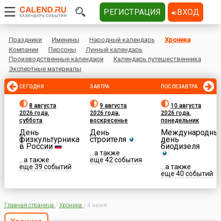
РЕГИСТРАЦИЯ
ВХОД
Праздники
Именины
Народный календарь
Хроника
Компании
Персоны
Лунный календарь
Производственные календари
Календарь путешественника
Экспертные материалы
СЕГОДНЯ
ЗАВТРА
ПОСЛЕЗАВТРА
8 августа
9 августа
10 августа
2026 года,
2026 года,
2026 года,
суббота
воскресенье
понедельник
День
День
Международны
физкультурника
строителя
день
в России
биодизеля
...а также
...а также
еще 42 события
еще 39 событий
...а также
еще 40 событий
Главная страница
/
Хроника
/
4 июня