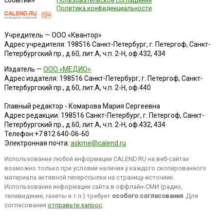
событий»
Пользовательское соглашение
Политика конфиденциальности
Учредитель — ООО «Квантор»
Адрес учредителя: 198516 Санкт-Петербург, г. Петергоф, Санкт-
Петербургский пр., д.60, лит.А, ч.п. 2-Н, оф.432, 434
Издатель —
ООО «МЕДИО»
Адрес издателя: 198516 Санкт-Петербург, г. Петергоф, Санкт-
Петербургский пр., д.60, лит.А, ч.п. 2-Н, оф.440
Главный редактор - Комарова Мария Сергеевна
Адрес редакции:
198516
Санкт-Петербург, г. Петергоф
,
Санкт-
Петербургский пр., д.60, лит.А, ч.п. 2-Н, оф.432, 434
Телефон:
+7 812 640-06-60
Электронная почта:
askme@calend.ru
Использование любой информации CALEND.RU на веб-сайтах
возможно только при условии наличия у каждого скопированного
материала активной гиперссылки на страницу-источник.
Использование информации сайта в оффлайн-СМИ (радио,
телевидение, газеты и т.п.) требует
особого согласования
. Для
согласования
отправьте запрос
.