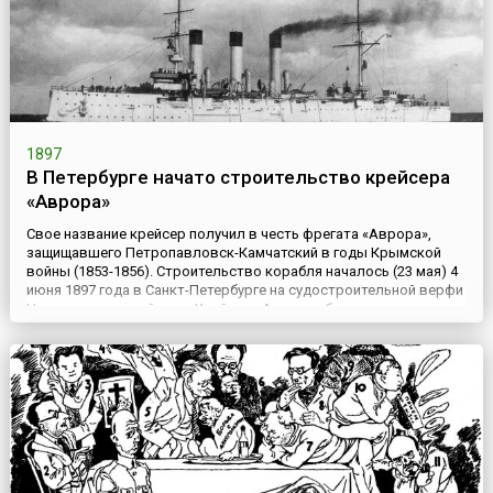
1897
В Петербурге начато строительство крейсера
«Аврора»
Свое название крейсер получил в честь фрегата «Аврора»,
защищавшего Петропавловск-Камчатский в годы Крымской
войны (1853-1856). Строительство корабля началось (23 мая) 4
июня 1897 года в Санкт-Петербурге на судостроительной верфи
Новое адмиралтейство. Крейсер «Аврора» был спущен на воду
в мае 1900 года, а в июле 1903 года вступил в строй боевых
кораблей флота России. В период русско-японской в...