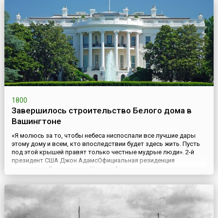
Петра I в 1702 ...
1800
Завершилось строительство Белого дома в
Вашингтоне
«Я молюсь за то, чтобы небеса ниспослали все лучшие дары
этому дому и всем, кто впоследствии будет здесь жить. Пусть
под этой крышей правят только честные мудрые люди». 2-й
президент США Джон АдамсОфициальная резиденция
президента Соединенных Штатов Америки расположена в
самом центре Вашингтона — на Пенсильвания-авеню, 1600 (англ.
1600 Pennsylvania Avenue, Washington, D.C. 20500). Здание был...