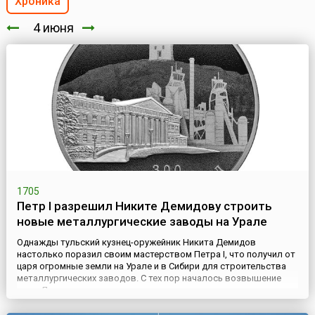
Хроника
4 июня
1705
Петр I разрешил Никите Демидову строить
новые металлургические заводы на Урале
Однажды тульский кузнец-оружейник Никита Демидов
настолько поразил своим мастерством Петра I, что получил от
царя огромные земли на Урале и в Сибири для строительства
металлургических заводов. С тех пор началось возвышение
рода Демидовых – известных горнозаводчиков и
землевладельцев.В 1696 году Никита Демидов построил под
Тулой «вододействующий» чугуноплавильный завод. По указу