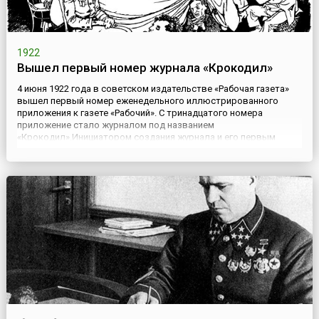
1922
Вышел первый номер журнала «Крокодил»
4 июня 1922 года в советском издательстве «Рабочая газета»
вышел первый номер еженедельного иллюстрированного
приложения к газете «Рабочий». С тринадцатого номера
приложение стало журналом под названием
«Крокодил».Инициатором создания журнала и его первым
редактором стал старый большевик Константин Степанович
Еремеев (1874–1931), который в 1918–1919 годах был
начальником кремлевской охраны в М...