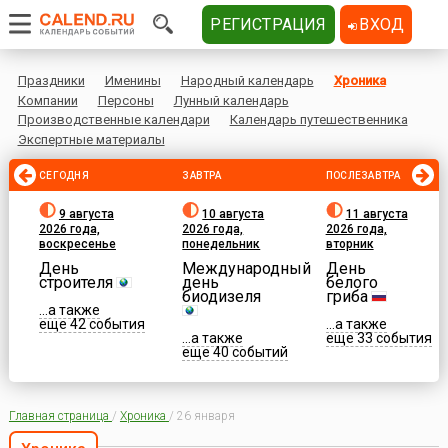
РЕГИСТРАЦИЯ
ВХОД
Праздники
Именины
Народный календарь
Хроника
Компании
Персоны
Лунный календарь
Производственные календари
Календарь путешественника
Экспертные материалы
СЕГОДНЯ
ЗАВТРА
ПОСЛЕЗАВТРА
9 августа
10 августа
11 августа
2026 года,
2026 года,
2026 года,
воскресенье
понедельник
вторник
День
Международный
День
строителя
день
белого
биодизеля
гриба
...а также
еще 42 события
...а также
...а также
еще 33 события
еще 40 событий
Главная страница
/
Хроника
/
26 января