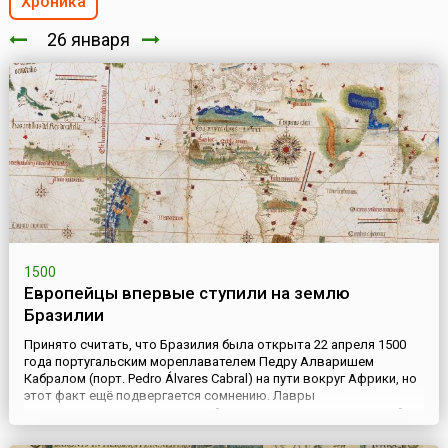
Хроника
26 января
1500
Европейцы впервые ступили на землю
Бразилии
Принято считать, что Бразилия была открыта 22 апреля 1500
года португальским мореплавателем Педру Алваришем
Кабралом (порт. Pedro Álvares Cabral) на пути вокруг Африки, но
этот факт ещё подвергается сомнению. Лавры
первооткрывателя территорий, относящихся к современной
Бразилии, принадлежат Висенте Яньесу Пинсону (исп. Vicente
Yáñez Pinzón), испанскому мореплавателю, исследователю и