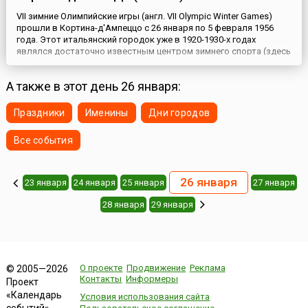
VII зимние Олимпийские игры (англ. VII Olympic Winter Games)
прошли в Кортина-д'Ампеццо с 26 января по 5 февраля 1956
года. Этот итальянский городок уже в 1920-1930-х годах
являлся достаточно известным центром зимнего спорта (здесь
проводились соревнования мирового уровня по лыжному и
горнолыжному спорту) и должен был проводить зимние
А также в этот день 26 января:
Олимпийские игры еще в 1944 году, но которые были отменены
из-з...
Праздники
Именины
Дни городов
Все события
26 января
23 января
24 января
25 января
27 января
28 января
29 января
О проекте
Продвижение
Реклама
© 2005—2026
Контакты
Информеры
Проект
«Календарь
Условия использования сайта