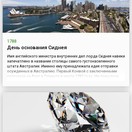
1788
День основания Сиднея
Имя английского министра внутренних дел лорда Сиднея навеки
запечатлено в названии столицы самого густонаселенного
штата Австралии. Именно ему принадлежала идея отправки
осужденных в Австралию. Первый Конвой с заключенными
погрузили на борт в Плимуте в марте 1787 года. Им пришлось
ждать еще два месяца, прежде чем они отправились в путь. Что
ждало впереди, не знал никто. Почти ни у кого из них ...