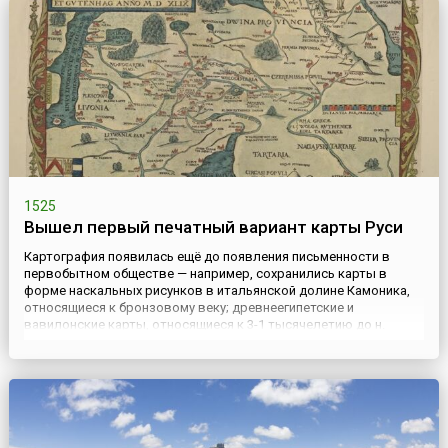
конкистадору. ...
1525
Вышел первый печатный вариант карты Руси
Картография появилась ещё до появления письменности в
первобытном обществе — например, сохранились карты в
форме наскальных рисунков в итальянской долине Камоника,
относящиеся к бронзовому веку; древнеегипетские и
вавилонские карты, относящиеся к 3-1 тысячелетию до н.
э.Древнегреческий учёный Клавдий Птолемей составил
обширный справочник по координатам различных точек и
учебник по составлению...