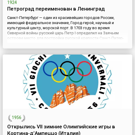
1924
Петроград переименован в Ленинград
Санкт-Петербург — один из красивейших городов России,
имеющий федеральное значение, Город-герой, научный и
культурный центр, морской порт. В 1703 году во время
Северной войны русский царь Петр I определил на Заячьем
острове место для постройки русской крепости Санкт-Питер-
Бурх (крепость Святого Петра). Начатый со строительства
храма Петра и Павла, город стремительно расстраивался.
Санкт-Пе...
1956
Открылись VII зимние Олимпийские игры в
Кортина-д’Ампеццо (Италия)