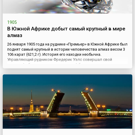
1905
В Южной Африке добыт самый крупный в мире
алмаз
26 января 1905 года на руднике «Премьер» в Южной Африке был
поднят самый крупный в истории человечества алмаз весом 3
106 карат (621,2 г). История его находки необычна.
Управляющий рудником Фредерик Уэлс совершал свой
вечерний обход, когда заметил яркий блеск и сверкание,
исходившие из точки на стенке карьера. Уэлс с рабочим
добрались до места не без труда – точка находилась в 9 метрах
под вер...