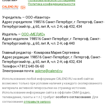
событий»
Пользовательское соглашение
Политика конфиденциальности
Учредитель — ООО «Квантор»
Адрес учредителя: 198516 Санкт-Петербург, г. Петергоф, Санкт-
Петербургский пр., д.60, лит.А, ч.п. 2-Н, оф.432, 434
Издатель —
ООО «МЕДИО»
Адрес издателя: 198516 Санкт-Петербург, г. Петергоф, Санкт-
Петербургский пр., д.60, лит.А, ч.п. 2-Н, оф.440
Главный редактор - Комарова Мария Сергеевна
Адрес редакции:
198516
Санкт-Петербург, г. Петергоф
,
Санкт-
Петербургский пр., д.60, лит.А, ч.п. 2-Н, оф.432, 434
Телефон:
+7 812 640-06-60
Электронная почта:
askme@calend.ru
Использование любой информации CALEND.RU на веб-сайтах
возможно только при условии наличия у каждого скопированного
материала активной гиперссылки на страницу-источник.
Использование информации сайта в оффлайн-СМИ (радио,
телевидение, газеты и т.п.) требует
особого согласования
. Для
согласования
отправьте запрос
.