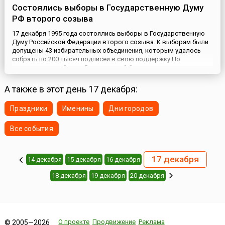
Состоялись выборы в Государственную Думу
РФ второго созыва
17 декабря 1995 года состоялись выборы в Государственную
Думу Российской Федерации второго созыва. К выборам были
допущены 43 избирательных объединения, которым удалось
собрать по 200 тысяч подписей в свою поддержку.По
результатам выборов 5-процентный барьер перешагнули
четыре объединения: Коммунистическая партия РФ (КПРФ),
Либерально-демократическая партия России (ЛДПР), Наш дом –
А также в этот день 17 декабря:
Россия (НДР...
Праздники
Именины
Дни городов
Все события
17 декабря
14 декабря
15 декабря
16 декабря
18 декабря
19 декабря
20 декабря
О проекте
Продвижение
Реклама
© 2005—2026