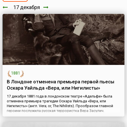
17 декабря
1881
В Лондоне отменена премьера первой пьесы
Оскара Уайльда «Вера, или Нигилисты»
17 декабря 1881 года в лондонском театре «Адельфи» была
отменена премьера трагедии Оскара Уайльда «Вера, или
Нигилисты» (англ. Vera; or, The Nihilists). Прообразом главной
героини послужила русская террористка Вера Засулич.
Спектакль сняли по политическим причинам. В марте 1881 года
от рук террориста погиб российский царь Александр II, а в
сентябре - президент США Джеймс Гарфилд. Пьеса был...