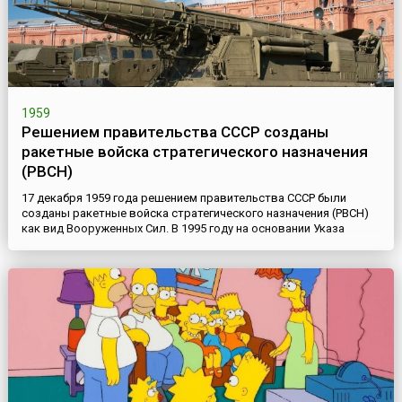
1959
Решением правительства СССР созданы
ракетные войска стратегического назначения
(РВСН)
17 декабря 1959 года решением правительства СССР были
созданы ракетные войска стратегического назначения (РВСН)
как вид Вооруженных Сил. В 1995 году на основании Указа
Президента России был установлен праздник стратегических
ракетчиков — День РВСН, который отмечается 17 декабря.
Вообще история РВСН неразрывно связана с развитием
ракетного и ракетно-ядерного оружия. Материальной основой
создани...