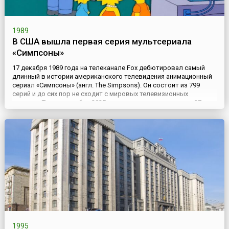
1989
В США вышла первая серия мультсериала
«Симпсоны»
17 декабря 1989 года на телеканале Fox дебютировал самый
длинный в истории американского телевидения анимационный
сериал «Симпсоны» (англ. The Simpsons). Он состоит из 799
серий и до сих пор не сходит с мировых телевизионных
экранов. Так, в сентябре 2025 года состоялась премьера 37-го
сезона сериала.В мультике затронуты многие аспекты
культурной и социальной жизни Америки, но, прежде всего, эт...
1995