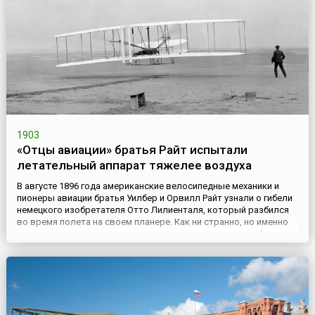
1903
«Отцы авиации» братья Райт испытали
летательный аппарат тяжелее воздуха
В августе 1896 года американские велосипедные механики и
пионеры авиации братья Уилбер и Орвилл Райт узнали о гибели
немецкого изобретателя Отто Лилиенталя, который разбился
во время полета на своем планере. Как ни странно, но именно
это известие укрепило их в мысли создать летательный
аппарат тяжелее воздуха, снабженный двигателем и системой
управления. Братья Райт разработали систему горизон...