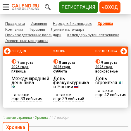
РЕГИСТРАЦИЯ
ВХОД
Праздники
Именины
Народный календарь
Хроника
Компании
Персоны
Лунный календарь
Производственные календари
Календарь путешественника
Экспертные материалы
СЕГОДНЯ
ЗАВТРА
ПОСЛЕЗАВТРА
7 августа
8 августа
9 августа
2026 года,
2026 года,
2026 года,
пятница
суббота
воскресенье
Международный
День
День
день пива
физкультурника
строителя
в России
...а также
...а также
...а также
еще 42 события
еще 33 события
еще 39 событий
Главная страница
/
Хроника
/
17 декабря
Хроника