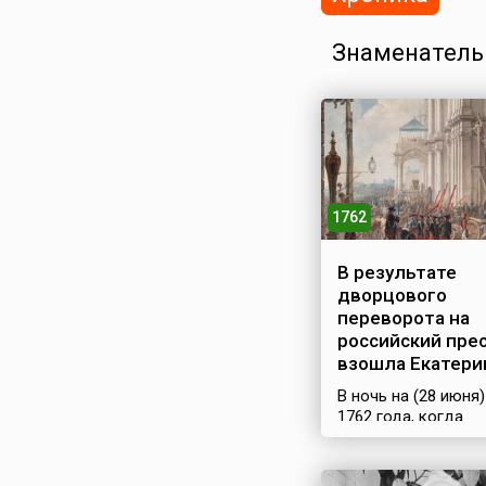
Знаменатель
1762
В результате
дворцового
переворота на
российский пре
взошла Екатерин
В ночь на (28 июня
1762 года, когда
российский импера
Петр III находился 
Ораниенбауме, его 