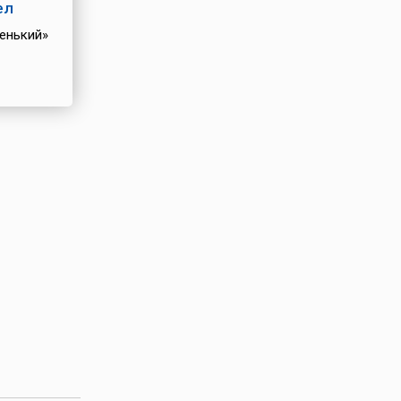
ел
енький»