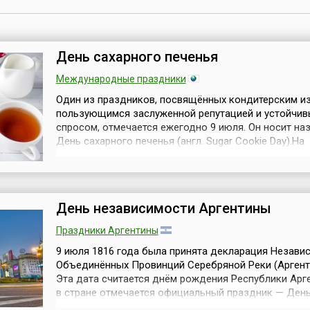
День сахарного печенья
Международные праздники
Один из праздников, посвящённых кондитерским и
пользующимся заслуженной репутацией и устойчи
спросом, отмечается ежегодно 9 июля. Он носит на
День сахарного печенья (англ. Sugar Cookie Day).На
сегодняшний день этот вид кондитерских изделий
продолжает оставаться одним из наиболее востре
на рынке сладостей. Он не претендует на лавры из
блюд, однако его доступност...
День независимости Аргентины
Праздники Аргентины
9 июля 1816 года была принята декларация Незави
Объединённых Провинций Серебряной Реки (Аргент
Эта дата считается днём рождения Республики Арге
в стране отмечается официальный праздник — Ден
независимости (исп. Día de la Independencia).С 16 век