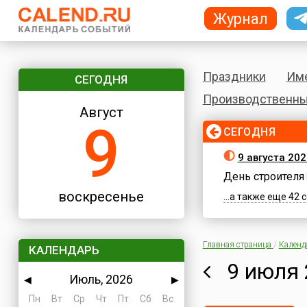
Журнал
Праздники
Им
СЕГОДНЯ
Производственны
Август
9
СЕГОДНЯ
9 августа 20
День строителя
воскресенье
...а также еще 42
Главная страница
/
Календ
КАЛЕНДАРЬ
9 июля 
Июль, 2026
◀
▶
Пн
Вт
Ср
Чт
Пт
Сб
Вс