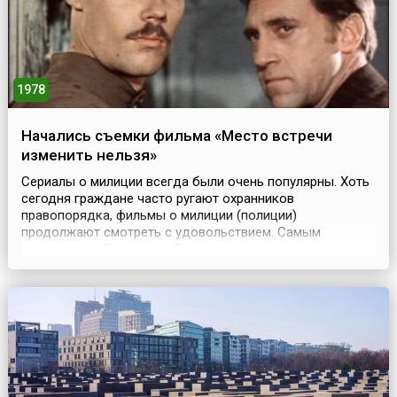
1978
Начались съемки фильма «Место встречи
изменить нельзя»
Сериалы о милиции всегда были очень популярны. Хоть
сегодня граждане часто ругают охранников
правопорядка, фильмы о милиции (полиции)
продолжают смотреть с удовольствием. Самым
культовым в Советском Союзе сериалом о трудовых
буднях Московского уголовного розыска (МУРа) стал,
несомненно, пятисерийный фильм Станислава
Говорухина «Место встречи изменить нельзя». Сериал
был создан на базе Одес...