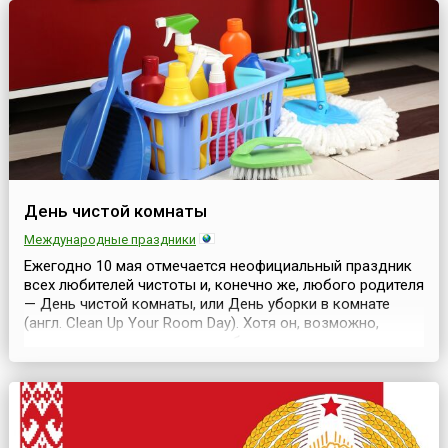
образа жизни, привлечение большег...
День чистой комнаты
Международные праздники
Ежегодно 10 мая отмечается неофициальный праздник
всех любителей чистоты и, конечно же, любого родителя
— День чистой комнаты, или День уборки в комнате
(англ. Clean Up Your Room Day). Хотя он, возможно,
станет кошмаром каждого ребенка, подростка и
ленивого человека, но мало, кто поспорит, что такой
праздник необходим. Ведь он пропагандирует
стремление к чистоте в местах проживания людей и
поб...