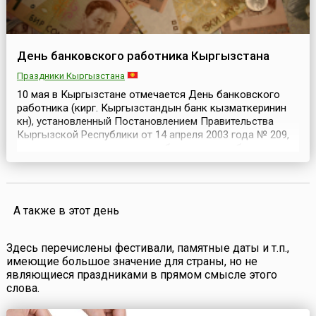
День банковского работника Кыргызстана
Праздники Кыргызстана
10 мая в Кыргызстане отмечается День банковского
работника (кирг. Кыргызстандын банк кызматкеринин
күнү), установленный Постановлением Правительства
Кыргызской Республики от 14 апреля 2003 года № 209,
учитывая значимость вклада банковских работников в
социально-экономическое развитие Республики.Этот
профессиональный праздник был учрежден в связи с
тем, что 10 мая 1993 года Кыргызстан ввел собс...
А также в этот день
Здесь перечислены фестивали, памятные даты и т.п.,
имеющие большое значение для страны, но не
являющиеся праздниками в прямом смысле этого
слова.