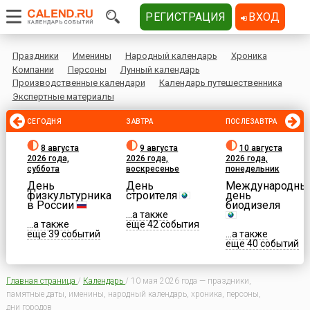
РЕГИСТРАЦИЯ
ВХОД
Праздники
Именины
Народный календарь
Хроника
Компании
Персоны
Лунный календарь
Производственные календари
Календарь путешественника
Экспертные материалы
СЕГОДНЯ
ЗАВТРА
ПОСЛЕЗАВТРА
8 августа
9 августа
10 августа
2026 года,
2026 года,
2026 года,
суббота
воскресенье
понедельник
День
День
Международны
физкультурника
строителя
день
в России
биодизеля
...а также
...а также
еще 42 события
еще 39 событий
...а также
еще 40 событий
Главная страница
/
Календарь
/
10 мая 2026 года — праздники,
памятные даты, именины, народный календарь, хроника, персоны,
дни городов