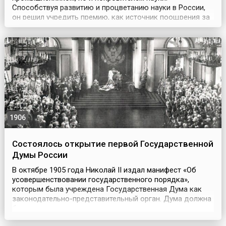
Способствуя развитию и процветанию науки в России,
он решил учредить премию, как источник поощрения за
труд и подвижнический вклад в развитие науки.
Положение о премии было утверждено императором
Николаем I (28 апреля) 10 мая 1831 года.Первая премия
вручалась в 1832 году торжественно в Общем собрании
Акаде...
1906
Состоялось открытие первой Государственной
Думы России
В октябре 1905 года Николай II издал манифест «Об
усовершенствовании государственного порядка»,
которым была учреждена Государственная Дума как
законодательно-представительный орган. Дума должна
была рассматривать законопроекты, которые затем
должны были обсуждаться в Государственном совете и