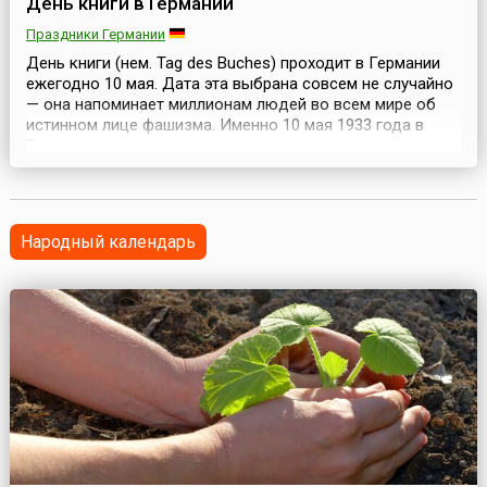
День книги в Германии
Праздники Германии
День книги (нем. Tag des Buches) проходит в Германии
ежегодно 10 мая. Дата эта выбрана совсем не случайно
— она напоминает миллионам людей во всем мире об
истинном лице фашизма. Именно 10 мая 1933 года в
Берлине и некоторых других немецких городах
произошла варварская акция сожжения национал-
социалистами книг, неугодных гитлеровскому режиму.
Акция эта планировалась в недрах министерства
пропаг...
Народный календарь