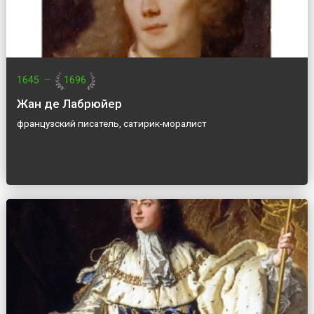
1645
—
1696
Жан де Лабрюйер
французский писатель, сатирик-моралист