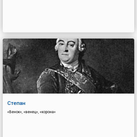
Степан
«Венок», «венец», «корона»