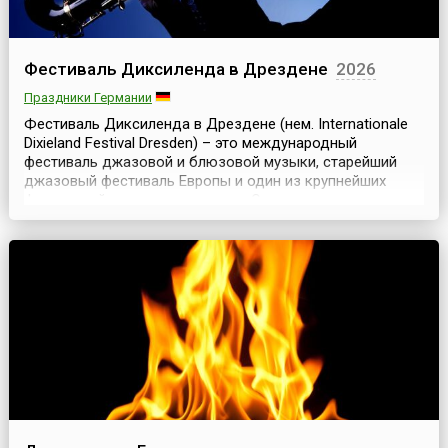
Фестиваль Диксиленда в Дрездене
2026
Праздники Германии
Фестиваль Диксиленда в Дрездене (нем. Internationale
Dixieland Festival Dresden) – это международный
фестиваль джазовой и блюзовой музыки, старейший
джазовый фестиваль Европы и один из крупнейших
фестивалей диксиленда в мире. Он проходит ежегодно,
начиная с 1971 года, в середине мая и длится примерно
неделю.Дрезден – старинный немецкий город с богатой
историей и архитектурным наследием. Но ест...