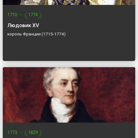
1710
—
1774
Людовик XV
король Франции (1715-1774)
1773
—
1829