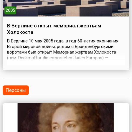
2005
В Берлине открыт мемориал жертвам
Холокоста
В Берлине 10 мая 2005 года, в год 60-летия окончания
Второй мировой войны, рядом с Бранденбургскими
воротами был открыт Мемориал жертвам Холокоста
(нем. Denkmal für die ermordeten Juden Europas) —
мемориал, установленный в память о 6 миллионах
евреев — жертвах нацизма. На площади в 19 тысяч
квадратных метров (приблизительно, как два
футбольных поля) в шахматном порядке установлены 2
711 темно-...
Персоны