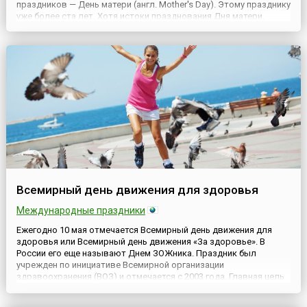
праздников — День матери (англ. Mother's Day). Этому празднику
уже более ста лет. Хотя истоки празднования Дня матери,
возможно, следует искать в праздниках весны, которые
жители античной Греции посвящали Рее, матери великого бога
Зе...
Всемирный день движения для здоровья
Международные праздники
Ежегодно 10 мая отмечается Всемирный день движения для
здоровья или Всемирный день движения «За здоровье». В
России его еще называют Днем ЗОЖника. Праздник был
учрежден по инициативе Всемирной организации
здравоохранения (ВОЗ) и отмечается с 2003 года. Главная цель
этой «здоровой» даты – повышение уровня
информированности общества о пользе движения и активного