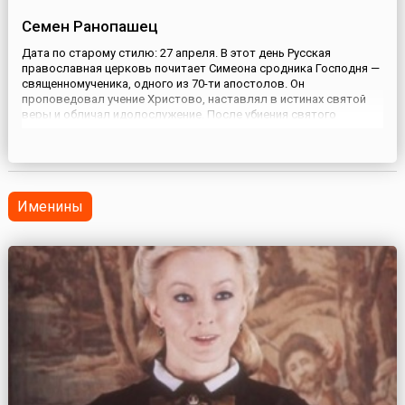
Семен Ранопашец
Дата по старому стилю: 27 апреля. В этот день Русская
православная церковь почитает Симеона сродника Господня —
священномученика, одного из 70-ти апостолов. Он
проповедовал учение Христово, наставлял в истинах святой
веры и обличал идолослужение. После убиения святого
апостола Иакова, первого епископа Иерусалимского, на его
место был избран Симеон. В правление императора Траяна (98-
117), гонителя ...
Именины