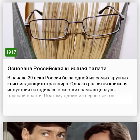
утверждаться царем. Как было сказано в манифесте,
«ныне настало время, следуя благим начинаниям их, пр...
1917
Основана Российская книжная палата
В начале 20 века Россия была одной из самых крупных
книгоиздающих стран мира. Однако развитая книжная
индустрия находилась в жестких рамках цензуры
царской власти. Поэтому одним из первых актов
Временного правительства после революции 1917 года
стало упразднение Главного управления по делам
печати.(27 апреля) 10 мая 1917 года в Петрограде
постановлением Временного правительства было
создано би...