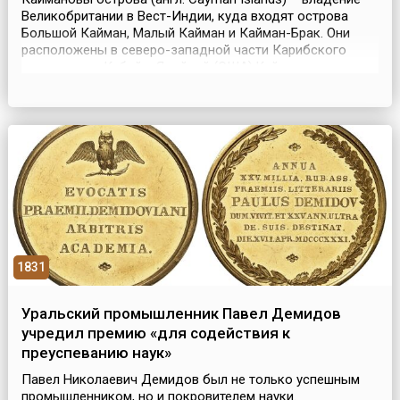
Великобритании в Вест-Индии, куда входят острова
Большой Кайман, Малый Кайман и Кайман-Брак. Они
расположены в северо-западной части Карибского
моря, между Кубой и Ямайкой (США).Каймановы
острова были открыты 10 мая 1503 года Христофором
Колумбом, знаменитым испанским мореплавателем и
картографом, в его четвертой и последней экспедиции в
Новы...
1831
Уральский промышленник Павел Демидов
учредил премию «для содействия к
преуспеванию наук»
Павел Николаевич Демидов был не только успешным
промышленником, но и покровителем науки.