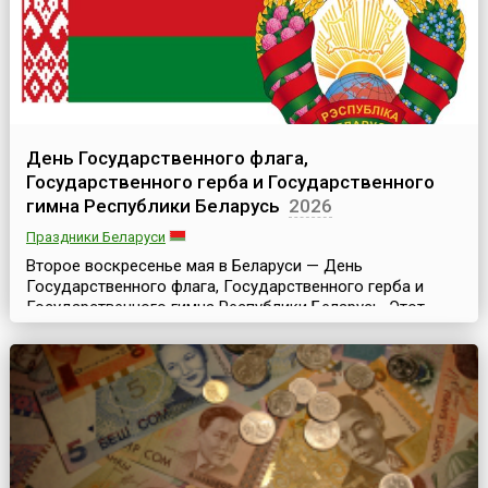
День Государственного флага,
Государственного герба и Государственного
гимна Республики Беларусь
2026
Праздники Беларуси
Второе воскресенье мая в Беларуси — День
Государственного флага, Государственного герба и
Государственного гимна Республики Беларусь. Этот
государственный праздник, посвященный символам
Беларуси как суверенного государства, отмечается в
стране ежегодно в соответствии с Указом Президента
Республики № 157 от 26 марта 1998 года. Изначально он
назывался День Государственного герба Республики
Белар...