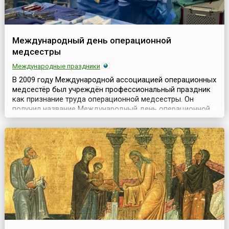
Международный день операционной
медсестры
Международные праздники
В 2009 году Международной ассоциацией операционных
медсестёр был учреждён профессиональный праздник
как признание труда операционной медсестры. Он
получил название Международный день операционной
медсестры и отмечается ежегодно 15 февраля.Эта дата
тесно связана с другим профессиональным праздником,
отмечаемым 12 мая – Днём медсестры, однако
посвящена она труду именно тех медицинских сестёр,
ко...