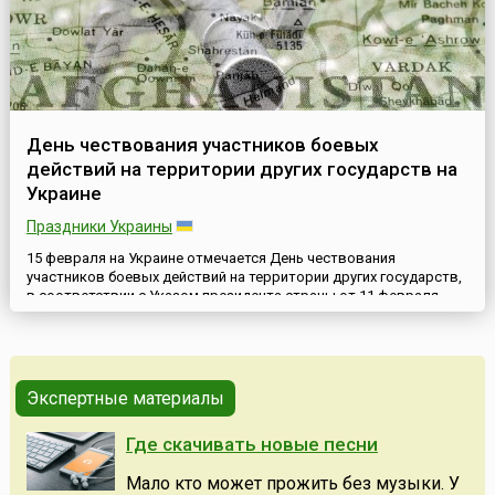
День чествования участников боевых
действий на территории других государств на
Украине
Праздники Украины
15 февраля на Украине отмечается День чествования
участников боевых действий на территории других государств,
в соответствии с Указом президента страны от 11 февраля
2004 года. Этот день приурочен к годовщине вывода советских
войск из Афганистана.Афганская война продолжалась с 1979
до 1989 год и стала для СССР самым жестоким и
кровопролитным полем боя, развернутым после Великой
Отечественной в...
Экспертные материалы
Где скачивать новые песни
Мало кто может прожить без музыки. У