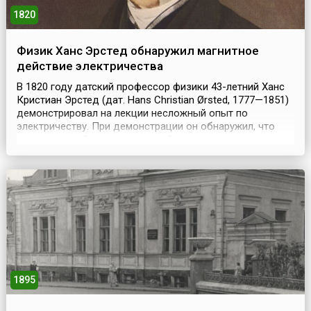
1820
Физик Ханс Эрстед обнаружил магнитное
действие электричества
В 1820 году датский профессор физики 43-летний Ханс
Кристиан Эрстед (дат. Hans Christian Ørsted, 1777—1851)
демонстрировал на лекции несложный опыт по
электричеству. При демонстрации он обнаружил, что
электрический ток, проходящий по проволоке,
оказывает воздействие на магнитную стрелку компаса,
находящуюся под ней. По одной из версий это
произошло 15 февраля 1820 года.Это открытие не было
слу...
1895