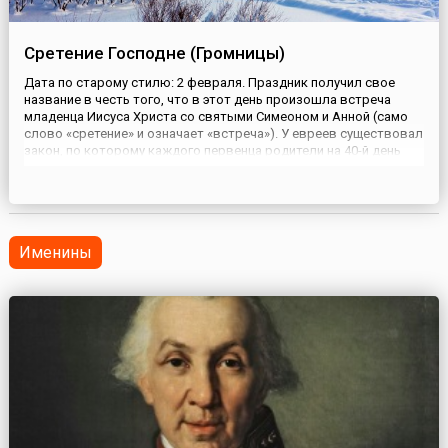
Сретение Господне (Громницы)
Дата по старому стилю: 2 февраля. Праздник получил свое
название в честь того, что в этот день произошла встреча
младенца Иисуса Христа со святыми Симеоном и Анной (само
слово «сретение» и означает «встреча»). У евреев существовал
закон, по которому каждого первенца родители на 40-й день
жизни должны были приносить в храм. В исполнение этого
закона Дева Мария пришла со своим сыном в храм. Туда же ...
Именины