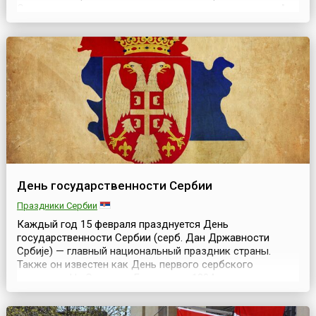
Сретение солнце на лето, зима на мороз поворотила.А
еще это единственный день зимой, когда может
приключиться гроза — можно услышать гром и увидеть
молнии. Поэтому сербы зовут этот праздник «Св...
День государственности Сербии
Праздники Сербии
Каждый год 15 февраля празднуется День
государственности Сербии (серб. Дан Државности
Србије) — главный национальный праздник страны.
Также он известен как День первого сербского
восстания.На Сретение Господне в 1804 году на
собрании виднейших воевод Сербии в Орашаце было
поднято первое сербское восстание против турецкого