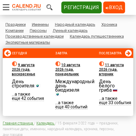
РЕГИСТРАЦИЯ
ВХОД
Праздники
Именины
Народный календарь
Хроника
Компании
Персоны
Лунный календарь
Производственные календари
Календарь путешественника
Экспертные материалы
СЕГОДНЯ
ЗАВТРА
ПОСЛЕЗАВТРА
9 августа
10 августа
11 августа
2026 года,
2026 года,
2026 года,
воскресенье
понедельник
вторник
День
Международный
День
строителя
день
белого
биодизеля
гриба
...а также
еще 42 события
...а также
...а также
еще 33 события
еще 40 событий
Главная страница
/
Календарь
/
15 февраля 2022 года — праздники,
памятные даты, именины, народный календарь, хроника, персоны,
дни городов