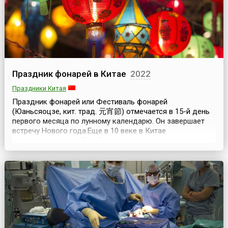
Праздник фонарей в Китае
2022
Праздники Китая
Праздник фонарей или Фестиваль фонарей
(Юаньсяоцзе, кит. трад. 元宵節) отмечается в 15-й день
первого месяца по лунному календарю. Он завершает
встречу Нового года.Еще в 10 веке в Китае
распространился обычай зажигать в эту ночь красочные
фонари. Обычно в центре города развешивали
множество фонарей самых разнообразных форм и
размеров, похожих на различных животных, на цветы и
фрукты. В деревнях у...