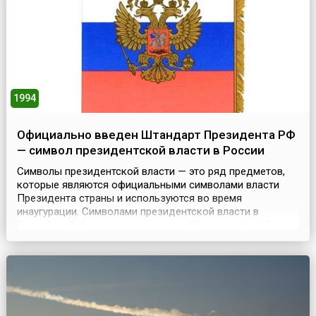
Юрия Тухаринова. ...
1994
Официально введен Штандарт Президента РФ
— символ президентской власти в России
Символы президентской власти — это ряд предметов,
которые являются официальными символами власти
Президента страны и используются во время
инаугурации. Символами президентской власти в
Российской Федерации являются: Штандарт (флаг)
Президента РФ и Знак Президента РФ.Штандарт как
символ президентской власти был утвержден первым
президентом России Борисом Ельциным — Указом №
319 от 15 февраля 19...