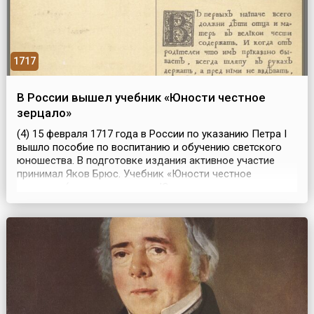
1717
В России вышел учебник «Юности честное
зерцало»
(4) 15 февраля 1717 года в России по указанию Петра I
вышло пособие по воспитанию и обучению светского
юношества. В подготовке издания активное участие
принимал Яков Брюс. Учебник «Юности честное
зерцало» (полное название «Юности честное зерцало,
или Показание к житейскому обхождению, собранное от
разных авторов») состоял из двух частей. Одна
включала азбуку, цифры и духовные наставления. ...