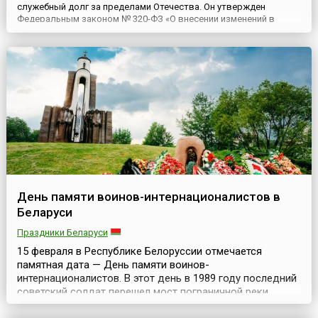
служебный долг за пределами Отечества. Он утвержден
Федеральным законом № 320-ФЗ «О внесении изменений в
статью 1.1 Федерального закона «О Днях воинской славы и
памятных датах России», подписанным Президентом РФ 29
ноября 2010 года. Ранее дата неофициально отмечалась как
День воина-интерн...
День памяти воинов-интернационалистов в
Беларуси
Праздники Беларуси
15 февраля в Республике Белоруссии отмечается
памятная дата — День памяти воинов-
интернационалистов. В этот день в 1989 году последний
советский солдат перешел мост пограничной реки
Амударья под Термезом — завершился вывод советских