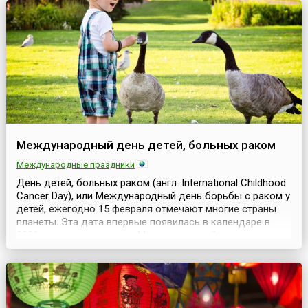
войск из Афганистана. Война в Афганистане длилась 9
лет 1 месяц и 18 дней.Свыше 14 тысяч советских воинов
погибли на чужой земле, 6 тысяч скончались
впоследствии о...
Международный день детей, больных раком
Международные праздники
День детей, больных раком (англ. International Childhood
Cancer Day), или Международный день борьбы с раком у
детей, ежегодно 15 февраля отмечают многие страны
планеты. Эта дата впервые появилась в календаре в
2001 году по инициативе Международной организации
детского рака (англ. Childhood Cancer International, CCI)
— глобальной сети, состоящей в настоящее время из
183 организаций родителей, ассоц...