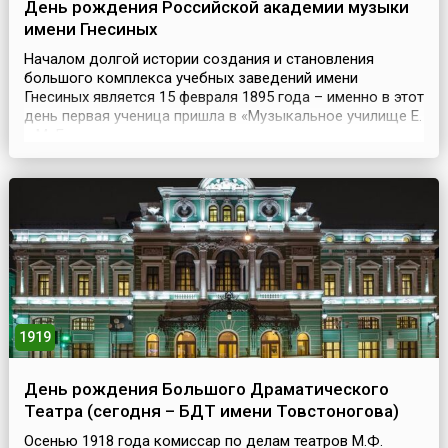
День рождения Российской академии музыки
имени Гнесиных
Началом долгой истории создания и становления
большого комплекса учебных заведений имени
Гнесиных является 15 февраля 1895 года – именно в этот
день первая ученица пришла в «Музыкальное училище Е.
и М. Гнесиных», – одно из маленьких частных
музыкальных учебных заведений, активно
открывавшихся в тот период в Москве. С той поры дата
15 февраля отмечается как традиционный праздник
гнесинцев – всех во...
1919
День рождения Большого Драматического
Театра (сегодня – БДТ имени Товстоногова)
Осенью 1918 года комиссар по делам театров М.Ф.