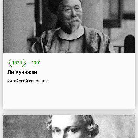
1823
—
1901
Ли Хунчжан
китайский сановник