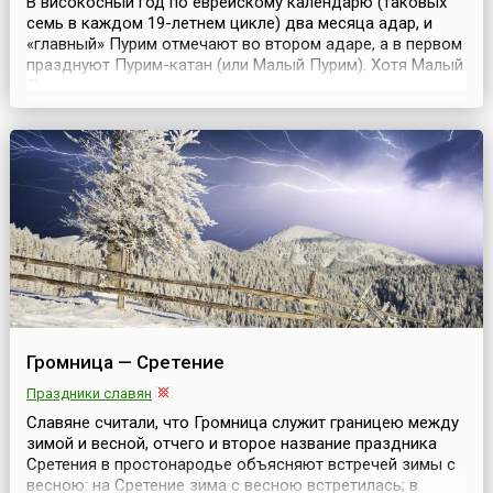
В високосный год по еврейскому календарю (таковых
семь в каждом 19-летнем цикле) два месяца адар, и
«главный» Пурим отмечают во втором адаре, а в первом
празднуют Пурим-катан (или Малый Пурим). Хотя Малый
Пурим — это своего рода подготовка к главному
празднику, который состоится через месяц. Но по
традициям празднования он всё же имеет некоторые
отличия. Так, в день Пурим-катан не читают свито...
Громница — Сретение
Праздники славян
Славяне считали, что Громница служит границею между
зимой и весной, отчего и второе название праздника
Сретения в простонародье объясняют встречей зимы с
весною: на Сретение зима с весною встретилась; в