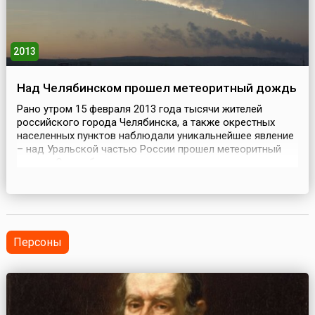
2013
Над Челябинском прошел метеоритный дождь
Рано утром 15 февраля 2013 года тысячи жителей
российского города Челябинска, а также окрестных
населенных пунктов наблюдали уникальнейшее явление
– над Уральской частью России прошел метеоритный
дождь. Это событие стало единственным на
сегодняшний день задокументированным случаем
падения метеорита на крупный промышленный город.
Вот как описывают его очевидцы: «Сначала, в районе
7.30 по москов...
Персоны