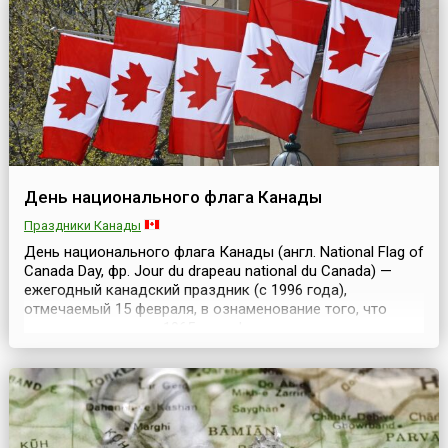
ига под руководством Карагеоргия (Георгия Петровича).
Хотя оно и не верн...
День национального флага Канады
Праздники Канады
День национального флага Канады (англ. National Flag of
Canada Day, фр. Jour du drapeau national du Canada) —
ежегодный канадский праздник (с 1996 года),
отмечаемый 15 февраля, в ознаменование того, что
именно в этот день 1965 года флаг с красным кленовым
листом был поднят впервые.Как видим, кленовый лист, с
которым Канада ассоциируется, наверное, у
большинства жителей Земли, обосновался на ка...