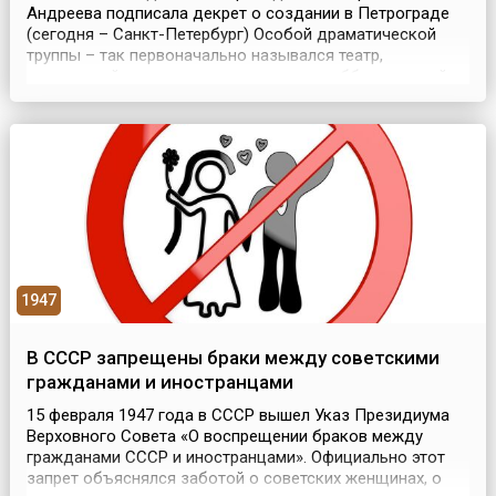
Андреева подписала декрет о создании в Петрограде
(сегодня – Санкт-Петербург) Особой драматической
труппы – так первоначально назывался театр,
знаменитый сегодня во всем мире под аббревиатурой
БДТ. Большой драматический театр открылся 15
февраля 1919 года трагедией Ф. Шиллера «Дон Карлос»,
начав свои выступления в Оперной студии
Консерватории. ...
1947
В СССР запрещены браки между советскими
гражданами и иностранцами
15 февраля 1947 года в СССР вышел Указ Президиума
Верховного Совета «О воспрещении браков между
гражданами СССР и иностранцами». Официально этот
запрет объяснялся заботой о советских женщинах, о