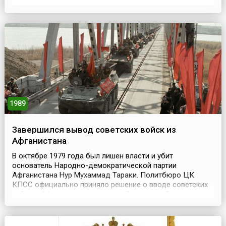
чем в указе говорилось так: «женщины, вышедшие
замуж за иностранцев и оказавшиеся за границей, в
непривычных условиях чувствуют себя плохо и
подвергаются дискриминации».Но на самом деле власти
беспокои...
1989
Завершился вывод советских войск из
Афганистана
В октябре 1979 года был лишен власти и убит
основатель Народно-демократической партии
Афганистана Нур Мухаммад Тараки. Политбюро ЦК
КПСС официально приняло решение о вводе советских
войск в Афганистан и оказании Советским Союзом
Афганистану военной помощи. 25 декабря 1979 года в
Афганистан были введены советские войска в составе
40-й армии под командованием генерал-лейтинанта