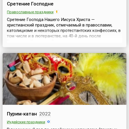
Сретение Господне
Православные праздники
Сретение Господа Нашего Иисуса Христа —
христианский праздник, отмечаемый в православии,
католицизме и некоторых протестантских конфессиях, в
том числе и в лютеранстве, на 40-й день после
Рождества Христова. Существуют сведения, что его
отмечали уже в 4 веке. Русской Православной церковью
Сретение почитается одним из двунадесятых
праздников. Он установлен в память о знаменательном
для христиан...
Пурим-катан
2022
Иудейские праздники