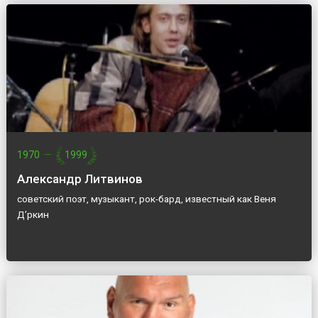
1970
—
1999
Александр Литвинов
советский поэт, музыкант, рок-бард, известный как Веня
Д’ркин