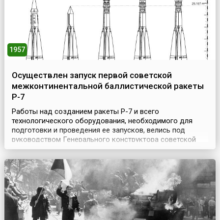
1957
Осуществлен запуск первой советской
межконтинентальной баллистической ракеты
Р-7
Работы над созданием ракеты Р-7 и всего
технологического оборудования, необходимого для
подготовки и проведения ее запусков, велись под
руководством Генерального конструктора советской
ракетной техники Сергея Королева – выдающегося
ученого и создателя лучших в мире ракетно-
космических систем. Проект строительства Р-7
представлял собой одну из крупнейших инженерно-
технических программ, когда-ли...