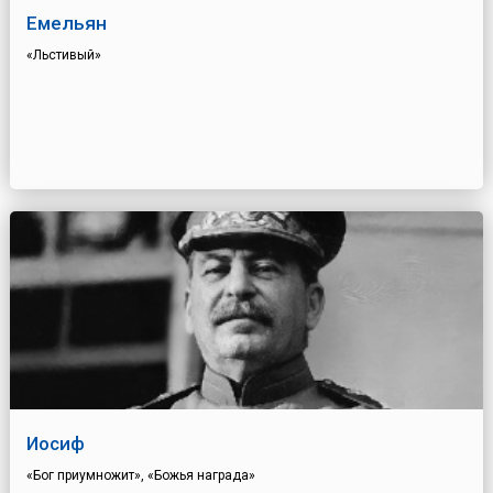
Емельян
«Льстивый»
Иосиф
«Бог приумножит», «Божья награда»