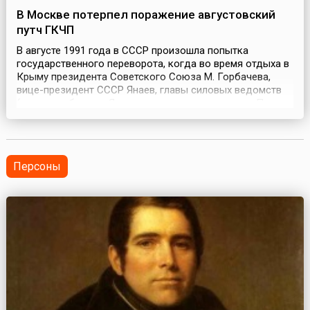
В Москве потерпел поражение августовский
путч ГКЧП
В августе 1991 года в СССР произошла попытка
государственного переворота, когда во время отдыха в
Крыму президента Советского Союза М. Горбачева,
вице-президент СССР Янаев, главы силовых ведомств
(министр обороны Язов, министр внутренних дел Пуго,
председатель КГБ СССР Крючков), а также некоторые
крупные чиновники из ЦК и влиятельные депутаты
Верховного совета (Бакланов, Стародубцев) составили
заг...
Персоны