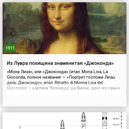
1911
Из Лувра похищена знаменитая «Джоконда»
«Мона Лиза», или «Джоконда» (итал. Mona Lisa, La
Gioconda, полное название — «Портрет госпожи Лизы
дель Джокондо», итал. Ritratto di Monna Lisa del
Giocondo) — картина Леонардо да Винчи, одно из самых
известных произведений живописи. Считается, что на
картине изображена Лиза Герардини, супруга
флорентийского торговца шёлком Франческо дель
Джокондо.После смерти Леонардо да Винчи его
знаменитая ...