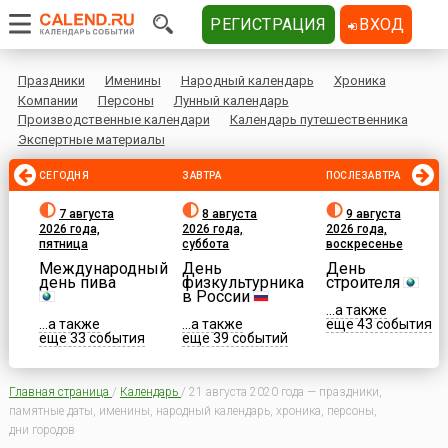
РЕГИСТРАЦИЯ
ВХОД
Праздники
Именины
Народный календарь
Хроника
Компании
Персоны
Лунный календарь
Производственные календари
Календарь путешественника
Экспертные материалы
СЕГОДНЯ
ЗАВТРА
ПОСЛЕЗАВТРА
7 августа
8 августа
9 августа
2026 года,
2026 года,
2026 года,
пятница
суббота
воскресенье
Международный
День
День
день пива
физкультурника
строителя
в России
...а также
...а также
...а также
еще 43 события
еще 33 события
еще 39 событий
Главная страница
/
Календарь
/
21 августа 2020 года — праздники,
памятные даты, именины, народный календарь, хроника, персоны,
дни городов