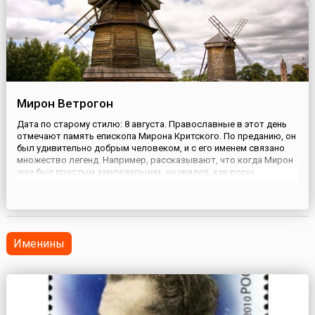
Мирон Ветрогон
Дата по старому стилю: 8 августа. Православные в этот день
отмечают память епископа Мирона Критского. По преданию, он
был удивительно добрым человеком, и с его именем связано
множество легенд. Например, рассказывают, что когда Мирон
еще был простым земледельцем, он увидел, как воры,
забравшиеся в его амбар, складывают зерно в мешки. Он не
только не стал им мешать, но и помог поднять ношу на плечи....
Именины