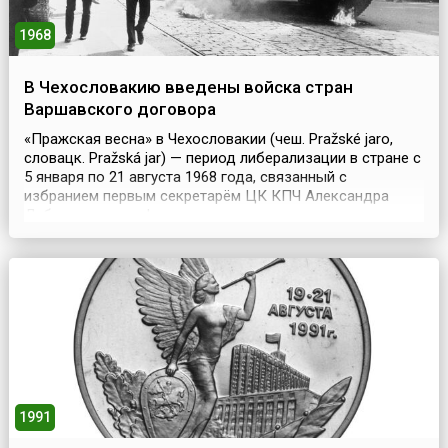
1968
В Чехословакию введены войска стран
Варшавского договора
«Пражская весна» в Чехословакии (чеш. Pražské jaro,
словацк. Pražská jar) — период либерализации в стране с
5 января по 21 августа 1968 года, связанный с
избранием первым секретарём ЦК КПЧ Александра
Дубчека и его реформами, направленными на
расширения прав и свобод граждан и децентрализацию
власти в стране.С приходом к руководству
Коммунистической партией Чехословакии Александра
Дубчека Чехос...
1991