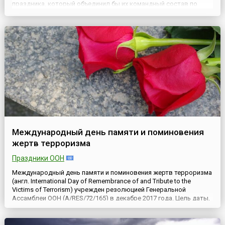
праздника, который объединил бы их командный состав по
принципу принадлежности к званию, обязывающему не только
к исполнению служебного долга, но и неписаным понятиям о
долге, чести и верности.Благодаря...
Международный день памяти и поминовения
жертв терроризма
Праздники ООН
Международный день памяти и поминовения жертв терроризма
(англ. International Day of Remembrance of and Tribute to the
Victims of Terrorism) учрежден резолюцией Генеральной
Ассамблеи ООН (A/RES/72/165) в декабре 2017 года. Цель даты,
отмечаемой 21 августа, — воздать должное жертвам
терроризма и лицам, пострадавшим от него, и стать импульсом
для поддержания их и содействия защите и полному осуществ...