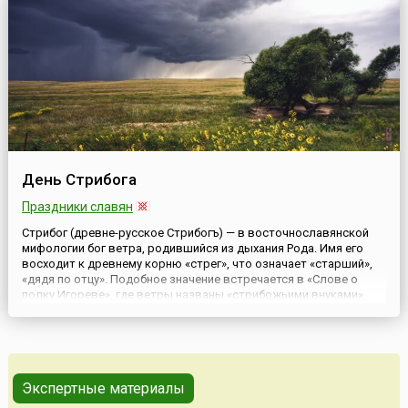
День Стрибога
Праздники славян
Стрибог (древне-русское Стрибогъ) — в восточнославянской
мифологии бог ветра, родившийся из дыхания Рода. Имя его
восходит к древнему корню «стрег», что означает «старший»,
«дядя по отцу». Подобное значение встречается в «Слове о
полку Игореве», где ветры названы «стрибожьими внуками».
Славяне считали, что будучи повелителем ветра, Стрибог
может вызвать или напротив прекратить бурю, или любое ...
Экспертные материалы