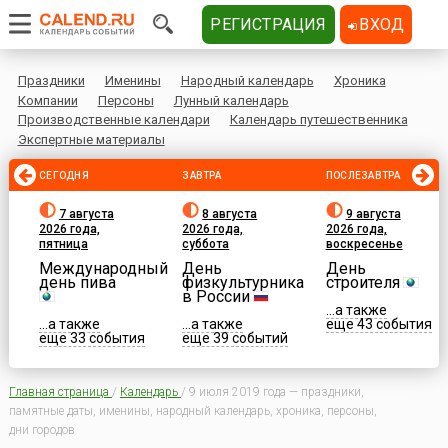
РЕГИСТРАЦИЯ
ВХОД
Праздники
Именины
Народный календарь
Хроника
Компании
Персоны
Лунный календарь
Производственные календари
Календарь путешественника
Экспертные материалы
СЕГОДНЯ
ЗАВТРА
ПОСЛЕЗАВТРА
7 августа
8 августа
9 августа
2026 года,
2026 года,
2026 года,
пятница
суббота
воскресенье
Международный
День
День
день пива
физкультурника
строителя
в России
...а также
...а также
...а также
еще 43 события
еще 33 события
еще 39 событий
Главная страница
/
Календарь
/
9 июля 2019 года — праздники,
памятные даты, именины, народный календарь, хроника, персоны,
дни городов