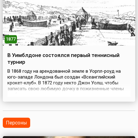
1877
В Уимблдоне состоялся первый теннисный
турнир
В 1868 году на арендованной земле в Уорпл-роуд на
юго-западе Лондона был создан «Всеанглийский
крокет-клуб». В 1872 году некто Джон Уолш, чтобы
записать свою любимую дочку в пожизненные члены
клуба, подарил крокетчикам машинку для стрижки
газонов. Помимо крокета игроки также увлекались
лаун-теннисом. Вскоре популярность игры возросла
настолько, что пришлось построить в 1875 году первый
те...
Персоны