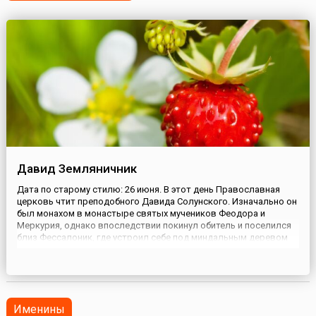
Давид Земляничник
Дата по старому стилю: 26 июня. В этот день Православная
церковь чтит преподобного Давида Солунского. Изначально он
был монахом в монастыре святых мучеников Феодора и
Меркурия, однако впоследствии покинул обитель и поселился
близ Фессалоник, где устроил себе под миндальным деревом
шалаш. В нем он прожил 70 лет, проводя время в молитвах и
соблюдая строгий пост. По преданию, преподобный Давид
получи...
Именины