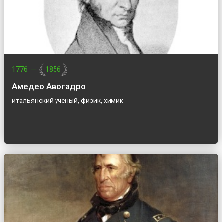
1776
—
1856
Амедео Авогадро
итальянский ученый, физик, химик