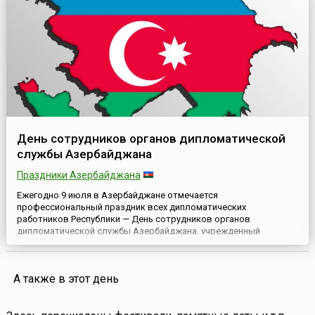
День сотрудников органов дипломатической
службы Азербайджана
Праздники Азербайджана
Ежегодно 9 июля в Азербайджане отмечается
профессиональный праздник всех дипломатических
работников Республики — День сотрудников органов
дипломатической службы Азербайджана, учрежденный
постановлением президента Ильхама Алиева от 24 августа 2007
года.В постановлении главы государства дословно
говорится:«Учитывая роль национальной дипломатии в
А также в этот день
создании первой в мусульманском мире Демократиче...