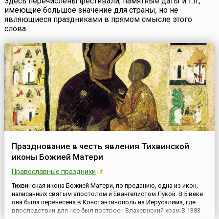
Здесь перечислены фестивали, памятные даты и т.п.,
имеющие большое значение для страны, но не
являющиеся праздниками в прямом смысле этого
слова.
Празднование в честь явления Тихвинской
иконы Божией Матери
Православные праздники
Тихвинская икона Божией Матери, по преданию, одна из икон,
написанных святым апостолом и Евангелистом Лукой. В 5 веке
она была перенесена в Константинополь из Иерусалима, где
впоследствии для нее был построен Влахернский храм.В 1383
году, за 70 лет до взятия турками Константинополя, икона