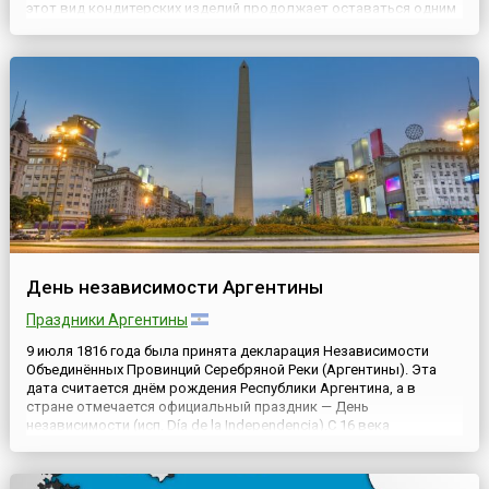
этот вид кондитерских изделий продолжает оставаться одним
из наиболее востребованных на рынке сладостей. Он не
претендует на лавры изысканных блюд, однако его
доступност...
День независимости Аргентины
Праздники Аргентины
9 июля 1816 года была принята декларация Независимости
Объединённых Провинций Серебряной Реки (Аргентины). Эта
дата считается днём рождения Республики Аргентина, а в
стране отмечается официальный праздник — День
независимости (исп. Día de la Independencia).С 16 века
территория современной Аргентины управлялась Испанской
империей. После того, как Наполеон захватил Испанию и сверг
с трона короля...