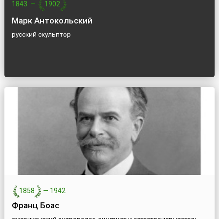
1843
—
1902
Марк Антокольский
русский скульптор
1858
—
1942
Франц Боас