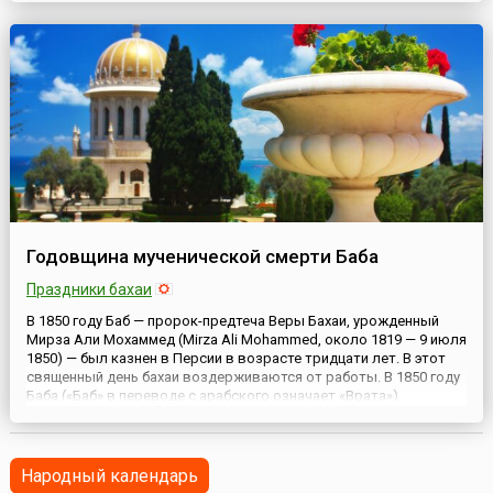
исчезла из храма и в лучезарном свете явилась над водами
Ладожского озера. Чудесно носимая с места на мест...
Годовщина мученической смерти Баба
Праздники бахаи
В 1850 году Баб — пророк-предтеча Веры Бахаи, урожденный
Мирза Али Мохаммед (Mirza Ali Mohammed, около 1819 — 9 июля
1850) — был казнен в Персии в возрасте тридцати лет. В этот
священный день бахаи воздерживаются от работы. В 1850 году
Баба («Баб» в переводе с арабского означает «Врата»)
этапировали в Тебриз, где дважды расстреляли на городской
площади у стены казармы. Его казнь удивите...
Народный календарь