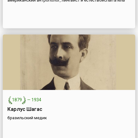
американский антрополог, лингвист и естествоиспытатель
1879
—
1934
Карлус Шагас
бразильский медик