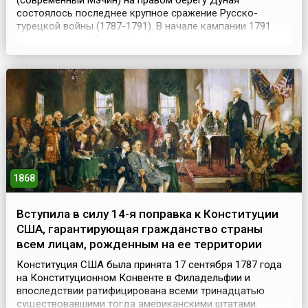
(современный Мэчин) на правом берегу Дуная
состоялось последнее крупное сражение Русско-
турецкой войны (1787-1791). В начале кампании 1791
года русским войскам было приказано развернуть
боевые действия за Дунаем. Стремясь не допустить
перехода русских войск за Дунай, турецкое
командование сосредоточило в районе Мачина,
Бабадага 80-тысячное войск...
1868
Вступила в силу 14-я поправка к Конституции
США, гарантирующая гражданство страны
всем лицам, рожденным на ее территории
Конституция США была принята 17 сентября 1787 года
на Конституционном Конвенте в Филадельфии и
впоследствии ратифицирована всеми тринадцатью
существовавшими тогда американскими штатами.