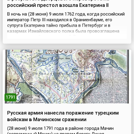
российский престол взошла Екатерина II
В ночь на (28 июня) 9 июля 1762 года, когда российский
император Петр III находился в Ораниенбауме, его
супруга Екатерина тайно прибыла в Петербург и в
казармах Измайловского полка была провозглашена
самодержавной императрицей. Вскоре к восставшим
присоединились солдаты других полков. Весть о
восшествии Екатерины на престол быстро разнеслась
по городу и была с восторгом встречена
петербуржцами. ...
1791
Русская армия нанесла поражение турецким
войскам в Мачинском сражении
(28 июня) 9 июля 1791 года в районе города Мачин