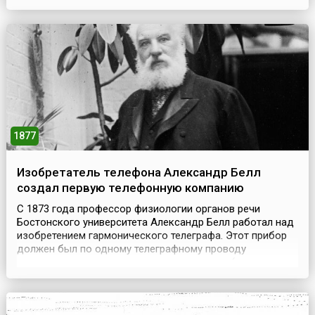
Американская конституция состоит из семи статей. За
время ее действия были приняты двадцать семь
поправок, которые являются её неотъемлемой частью. 9
июля 1868 года вступила в силу (получила требуемое
колич...
1877
Изобретатель телефона Александр Белл
создал первую телефонную компанию
С 1873 года профессор физиологии органов речи
Бостонского университета Александр Белл работал над
изобретением гармонического телеграфа. Этот прибор
должен был по одному телеграфному проводу
передавать одновременно семь телеграмм (по числу нот
в октаве). Использовалось при этом семь пар гибких
металлических пластинок. Каждая пара настраивалась
на свою частоту. Во время опытов 2 июня 1875 года ...