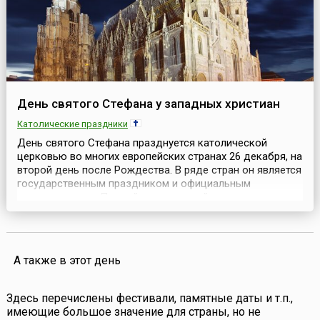
День святого Стефана у западных христиан
Католические праздники
День святого Стефана празднуется католической
церковью во многих европейских странах 26 декабря, на
второй день после Рождества. В ряде стран он является
государственным праздником и официальным
выходным днем.Первый христианский мученик,
архидиакон Стефан (St. Stephen), был одним из семи
апостолов, избранных апостолом Петром для помощи
нищим и проповеди христианства. Он принял
мученическую сме...
А также в этот день
Здесь перечислены фестивали, памятные даты и т.п.,
имеющие большое значение для страны, но не