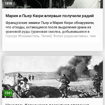
1898
Мария и Пьер Кюри впервые получили радий
Французские химики Пьер и Мария Кюри обнаружили,
что отходы, остающиеся после выделения урана из
урановой руды (урановая смолка, добывавшаяся в
городе Иоахимсталь, Чехия), более радиоактивны, чем
чистый уран. Из этих отходов супруги Кюри после
нескольких лет интенсивной работы выделили два
сильно радиоактивных элемента: полоний и радий. 26
декабря 1898 года во Французской Академии наук
Кюри сд...
1941