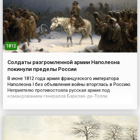
бумагой, со спускающимися от периметра стропами,
которые крепились к сидени...
1812
Солдаты разгромленной армии Наполеона
покинули пределы России
В июне 1812 года армия французского императора
Наполеона I без объявления войны вторглась в Россию.
Неприятелю противостояла русская армия под
командованием генералов Барклая-де-Толли,
Багратиона и Тормасова, насчитывавшая около 240
тысяч русских солдат. Быстрое продвижение французов
вынудило русское командование отступить вглубь
страны. Отступая, русские войска вели арьергардные
бои, нанося п...