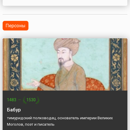
силой 7,3 балла. Затем в течение часа была
зафиксирована серия толчков силой около 6 баллов,
направля...
Персоны
1483
—
1530
Бабур
тимуридский полководец, основатель империи Великих
Моголов, поэт и писатель