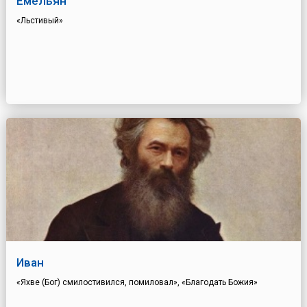
Емельян
«Льстивый»
Иван
«Яхве (Бог) смилостивился, помиловал», «Благодать Божия»