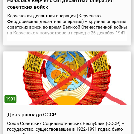
Началась Керченская десантная операция
советских войск
Керченская десантная операция (Керченско-
Феодосийская десантная операция) – крупная операция
советских войск во время Великой Отечественной войны
на Керченском полуострове в период с 26 декабря 1941
года по 20 мая 1942 года.Осенью 1941 года 11-я армия
вермахта под командованием фон Манштейна провела
операцию по захвату Крымского полуострова, в
результате которой весь Крым, за исключением Севас...
1991
День распада СССР
Союз Советских Социалистических Республик (СССР) –
государство, существовавшее в 1922-1991 годах, было