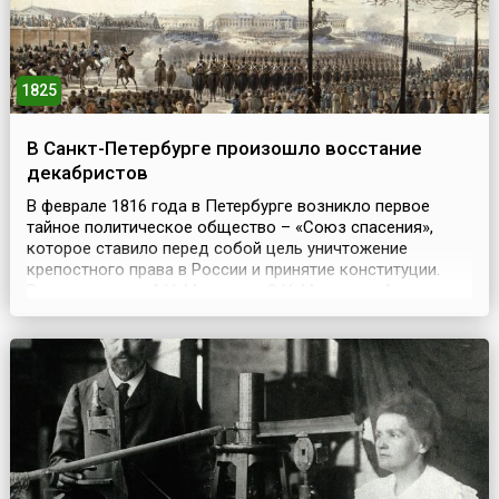
1825
В Санкт-Петербурге произошло восстание
декабристов
В феврале 1816 года в Петербурге возникло первое
тайное политическое общество – «Союз спасения»,
которое ставило перед собой цель уничтожение
крепостного права в России и принятие конституции.
Возглавили его А.Н. Муравьев, С.И. Муравьев-Апостол,
С.П. Трубецкой, И.Д. Якушкин, П.И. Пестель.
Ограниченность сил побудила членов «Союза» к
созданию более широкой организации, и в 1818 году в
Москве был со...