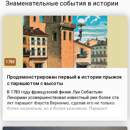
Знаменательные события в истории
1783
Продемонстрирован первый в истории прыжок
с парашютом с высоты
В 1783 году французский физик Луи Себастьян
Ленорман усовершенствовал известный уже более ста
лет парашют Фауста Верначио, сделав его не только
более надежным, но и более красивым. Парашют
Ленормана представлял собой жесткий
конусообразный купол, сшитый из полотна и для
уменьшения воздухопроницаемости оклеенный изнутри