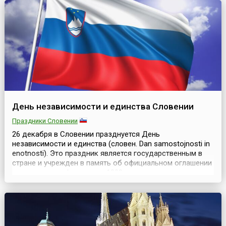
авиации дало толчок к созданию средств защиты от
неё. Им...
День независимости и единства Словении
Праздники Словении
26 декабря в Словении празднуется День
независимости и единства (словен. Dan samostojnosti in
enotnosti). Это праздник является государственным в
стране и учрежден в память об официальном оглашении
результатов референдума 1990 года о независимости
Словении.23 декабря 1990 года в стране состоялся
референдум, основной вопрос которого был поставлен
следующим образом: «Быть ли Словении суверенным ...