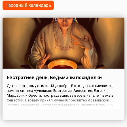
Народный календарь
Евстратиев день, Ведьмины посиделки
Дата по старому стилю: 13 декабря. В этот день отмечается
память святых мучеников Евстратия, Авксентия, Евгения,
Мардария и Ореста, пострадавших за веру в начале 4 века в
Севастии. Первым принял мучения пресвитер Аравийской
церкви Авксентий, которого язычники заключили в темницу.
Видя его стойкость, военачальник Евстратий исповедовал себя
христианином, за что его подвергли пыткам. Обоих мучеников ...