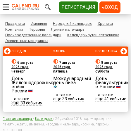
РЕГИСТРАЦИЯ
ВХОД
Праздники
Именины
Народный календарь
Хроника
Компании
Персоны
Лунный календарь
Производственные календари
Календарь путешественника
Экспертные материалы
СЕГОДНЯ
ЗАВТРА
ПОСЛЕЗАВТРА
6 августа
7 августа
8 августа
2026 года,
2026 года,
2026 года,
четверг
пятница
суббота
День
Международный
День
Железнодорожных
день пива
физкультурника
войск
в России
России
...а также
...а также
...а также
еще 33 события
еще 41 событие
еще 33 события
Главная страница
/
Календарь
/
26 декабря 2018 года — праздники,
памятные даты, именины, народный календарь, хроника, персоны,
дни городов