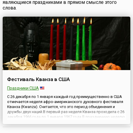
являющиеся праздниками в прямом смысле этого
слова.
Фестиваль Кванза в США
Праздники США
С 26 декабря по 1 января каждый год преимущественно в США
отмечается неделя афро-американского духовного фестиваля
Кванза (Kwanza). Считается, что это период объединения и
дружбы двух наций.В первый раз неделя Кванза проходила с 26
декабря 1966 года по 1 января 1967 года.В праздничную неделю,
сразу после Рождества, афро-американцы каждый вечер
собираются за большим столом, зажигают свечи (...