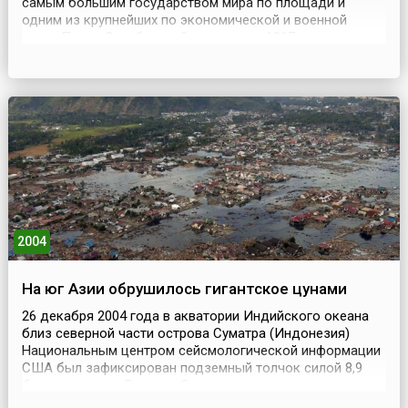
самым большим государством мира по площади и
одним из крупнейших по экономической и военной
мощи.После Октябрьской революции 1917 года
Российская империя прекратила своё существование, и
на её территории образовались республики.
Первоначально, в 1922 году, основу СССР составили
Российская Сов...
2004
На юг Азии обрушилось гигантское цунами
26 декабря 2004 года в акватории Индийского океана
близ северной части острова Суматра (Индонезия)
Национальным центром сейсмологической информации
США был зафиксирован подземный толчок силой 8,9
балла по шкале Рихтера. Около восьми часов к северо-
востоку от острова был зафиксирован еще один –