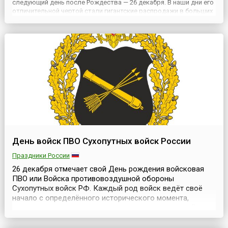
следующий день после Рождества — 26 декабря. В наши дни его
отличительной чертой стали гигантские распродажи в больших
и маленьких магазинах. Именно в День подарков можно
приобрести любую понравившуюся вещь за полцены. Чем
народ с у...
День войск ПВО Сухопутных войск России
Праздники России
26 декабря отмечает свой День рождения войсковая
ПВО или Войска противовоздушной обороны
Сухопутных войск РФ. Каждый род войск ведёт своё
начало с определённого исторического момента,
связанного с очередным этапом развития вооружённых
сил, в свою очередь наступившего с появлением новых
видов вооружения.Появление над полем боя военной