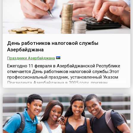
День работников налоговой службы
Азербайджана
Праздники Азербайджана
Ежегодно 11 февраля в Азербайджанской Республике
отмечается День работников налоговой службы.Этот
профессиональный праздник, установленный Указом
Президента Азербайджана в 2005 году, призван
отметить важную роль работников налоговой службы в
развитии экономики страны и формировании доходов
государственного бюджета.11 февраля 2000 года было
создано Министерство налогов Азербайджанской
Респу...