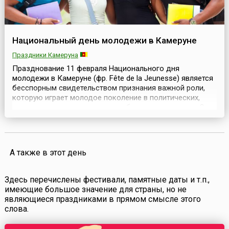
Национальный день молодежи в Камеруне
Праздники Камеруна
Празднование 11 февраля Национального дня
молодежи в Камеруне (фр. Fête de la Jeunesse) является
бесспорным свидетельством признания важной роли,
которую играет молодое поколение в политических,
экономических и культурных событиях государства.Этот
молодежный праздник отмечается в стране с 1962 года,
после того, как произошло воссоединение обеих частей
Камеруна.С 1967 года День молодежи в К...
А также в этот день
Здесь перечислены фестивали, памятные даты и т.п.,
имеющие большое значение для страны, но не
являющиеся праздниками в прямом смысле этого
слова.