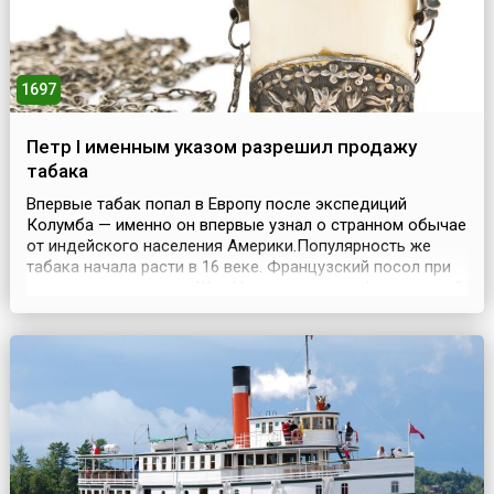
1697
Петр I именным указом разрешил продажу
табака
Впервые табак попал в Европу после экспедиций
Колумба — именно он впервые узнал о странном обычае
от индейского населения Америки.Популярность же
табака начала расти в 16 веке. Французский посол при
португальском дворе Жан Нико преподнес французской
королеве Екатерине Медичи листья табака. Для снятия
головных болей, мучивших королеву, он рекомендовал
вдыхать аромат сухих листьев. Видимо, корол...