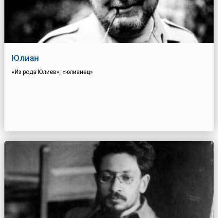
Юлиан
«Из рода Юлиев», «юлианец»