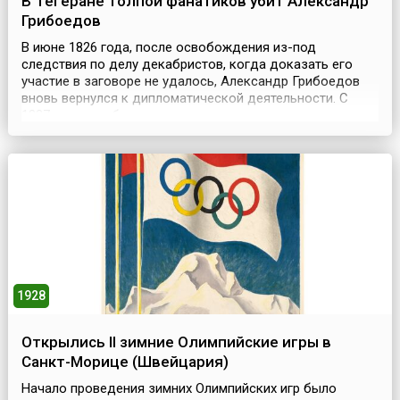
В Тегеране толпой фанатиков убит Александр
Грибоедов
В июне 1826 года, после освобождения из-под
следствия по делу декабристов, когда доказать его
участие в заговоре не удалось, Александр Грибоедов
вновь вернулся к дипломатической деятельности. С
1827 года ему было поручено ведать сношениями с
Турцией и Персией. По окончании русско-персидской
войны 1826-1828 годов Грибоедов принял активное
участие в разработке и заключении выгодного для
России Туркм...
1928
Открылись II зимние Олимпийские игры в
Санкт-Морице (Швейцария)
Начало проведения зимних Олимпийских игр было