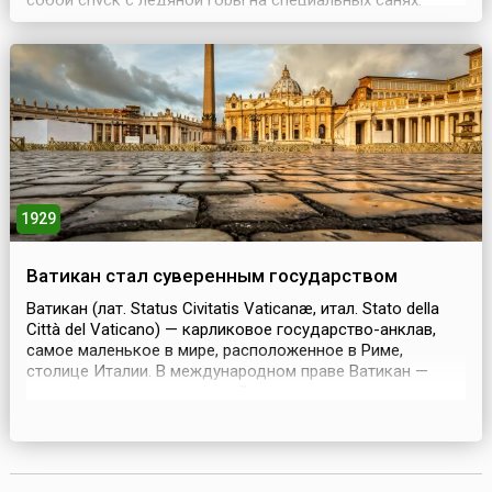
собой спуск с ледяной горы на специальных санях.
Спортсмен лежит на животе, головой вперед, с
вытянутыми вдоль тела руками, и управляет движением
саней ногами, обутыми в специальные ботинки с
шипами. Скорость, которую он при этом развивает, д...
1929
Ватикан стал суверенным государством
Ватикан (лат. Status Civitatis Vaticanæ, итал. Stato della
Città del Vaticano) — карликовое государство-анклав,
самое маленькое в мире, расположенное в Риме,
столице Италии. В международном праве Ватикан —
лишь территория, на которой расположен один из
главных административных органов католической
церкви — Святой Престол (собирательное название
Папы и Римской курии). Посольства других стран
аккред...