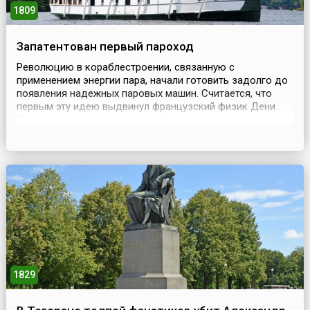
1809
Запатентован первый пароход
Революцию в кораблестроении, связанную с
применением энергии пара, начали готовить задолго до
появления надежных паровых машин. Считается, что
первым эту идею выдвинул французский физик Дени
Папен, экспериментировавший с моделью парового
двигателя в 17 веке, примерно за 90 лет до появления
паровой машины конструкции Джеймса Уатта. В 1707
году Папен спроектировал судно с паровым двигателем
и гр...
1829