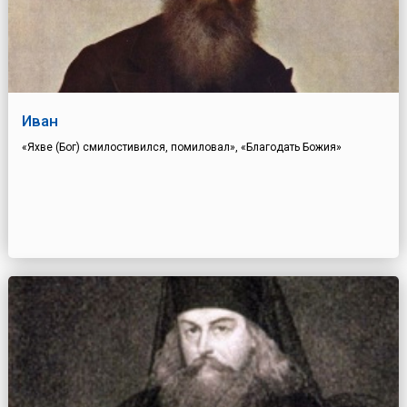
Иван
«Яхве (Бог) смилостивился, помиловал», «Благодать Божия»