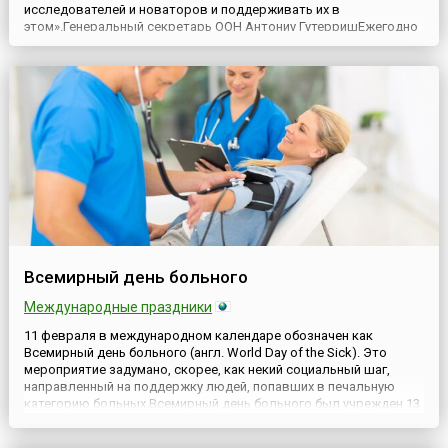
исследователей и новаторов и поддерживать их в
этом».Генеральный секретарь ООН Антониу ГутерришЕжегодно
11 февраля, начиная с 2016 года, по решению ООН отмечается
Международный день женщин и девочек в науке (англ.
International Day of Women and Girls in Science), с целью
отметить, что женщины и...
Всемирный день больного
Международные праздники
11 февраля в международном календаре обозначен как
Всемирный день больного (англ. World Day of the Sick). Это
мероприятие задумано, скорее, как некий социальный шаг,
направленный на поддержку людей, попавших в печальную
категорию больных.Всемирный день больного был учрежден 13
мая 1992 года по инициативе 264-го Папы Римского Иоанна
Павла II (лат. Ioannes Paulus PP. II, 1920-2005). В своем спец...