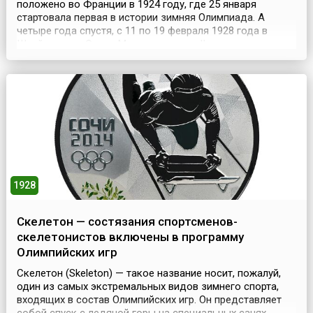
положено во Франции в 1924 году, где 25 января
стартовала первая в истории зимняя Олимпиада. А
четыре года спустя, с 11 по 19 февраля 1928 года в
Швейцарии, в Санкт-Морице, прошли II зимние
Олимпийские игры (англ. II Olympic Winter Games). В
Играх приняли участие спортсмены из 25 стран. В числе
464 участников — 26 женщин. 14 комплектов наград
было...
1928
Скелетон — состязания спортсменов-
скелетонистов включены в программу
Олимпийских игр
Скелетон (Skeleton) — такое название носит, пожалуй,
один из самых экстремальных видов зимнего спорта,
входящих в состав Олимпийских игр. Он представляет