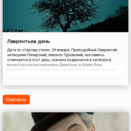
Лаврентьев день
Дата по старому стилю: 29 января. Преподобный Лаврентий,
затворник Печерский, епископ Туровский, чья память
отмечается в этот день, сначала подвизался в затворе в
монастыре великомученика Димитрия, в Киеве близ
Печерского монастыря, а потом перешел в саму Печерскую
обитель. В 1182 году он был возведен на кафедру Туровскую
(что в Гомельской области) и стал преемником святителя
Кирилла. Прославился ...
Именины