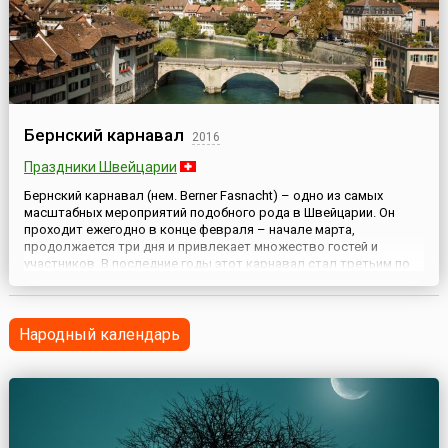
Бернский карнавал
2016
Праздники Швейцарии
Бернский карнавал (нем. Berner Fasnacht) – одно из самых
масштабных мероприятий подобного рода в Швейцарии. Он
проходит ежегодно в конце февраля – начале марта,
продолжается три дня и привлекает множество гостей и
участников. В последние годы этот карнавал стал третьим по
массовости и популярности карнавалом страны, который
ежегодно посещает более 50 тысяч человек.Согласно
историческим докумен...
Народный календарь