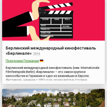
Берлинский международный кинофестиваль
«Берлинале»
2016
Праздники Германии
Берлинский международный кинофестиваль (нем. Internationale
Filmfestspiele Berlin) «Берлинале» – это самое крупное
кинособытие в Германии и одно из важнейших в Европе.
Фестиваль, начиная с 1951 года, проводится в столице
Германии ежегодно, он проходит в феврале и длится 10 дней
(до 1978 года проводился летом).Наряду с Каннским,
Венецианским и Московским кинофестивалями, «Берлинале»
также являе...