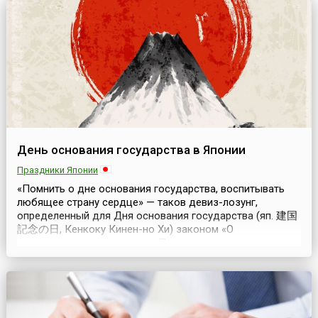
День основания государства в Японии
Праздники Японии
«Помнить о дне основания государства, воспитывать
любящее страну сердце» — таков девиз-лозунг,
определенный для Дня основания государства (яп. 建国
記念の日, Кенкоку Кинен-но Хи) законом «О
национальных праздниках». Праздник отмечается в
Японии ежегодно 11 февраля и является
общенациональным выходным днем.В Книге истории
Японии, ведущей летопись государства со времен
периода Нара (710—794), говор...