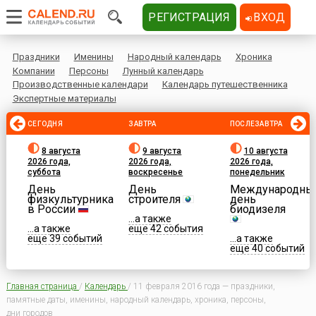
РЕГИСТРАЦИЯ
ВХОД
Праздники
Именины
Народный календарь
Хроника
Компании
Персоны
Лунный календарь
Производственные календари
Календарь путешественника
Экспертные материалы
СЕГОДНЯ
ЗАВТРА
ПОСЛЕЗАВТРА
8 августа
9 августа
10 августа
2026 года,
2026 года,
2026 года,
суббота
воскресенье
понедельник
День
День
Международны
физкультурника
строителя
день
в России
биодизеля
...а также
...а также
еще 42 события
еще 39 событий
...а также
еще 40 событий
Главная страница
/
Календарь
/
11 февраля 2016 года — праздники,
памятные даты, именины, народный календарь, хроника, персоны,
дни городов