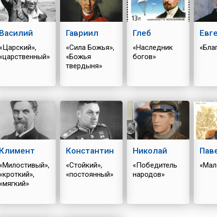
Василий
Гавриил
Глеб
Евг
«Царский»,
«Сила Божья»,
«Наследник
«Бла
«царственный»
«Божья
богов»
твердыня»
Климент
Константин
Николай
Пав
«Милостивый»,
«Стойкий»,
«Победитель
«Мал
«кроткий»,
«постоянный»
народов»
«мягкий»