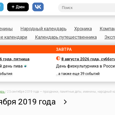
енины
Народный календарь
Хроника
Компа
е календари
Календарь путешественника
Эксп
ЗАВТРА
6 года, пятница
8 августа 2026 года, суббот
 день пива
День физкультурника в Росси
 события
...а также еще 39 событий
арь
/
23 сентября 2019 года — праздники, памятные даты, именины, народный ка
ября 2019 года