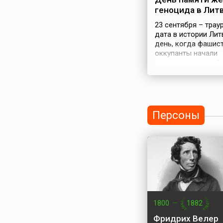
н.э. Она была найд
геноцида в Лит
время раскопок в Се
23 сентября – трау
дата в истории Лит
день, когда фашис
оккупанты начали
ликвидацию еврей
гетто в Вильнюсе в
году.С 17 века Вил
был известным це
еврейской культуры
учености в Европе,
Персоны
даже назывался с
Иерусалимом. Евре
играли большую ро
экономической и
культурной жизни
государства. До В
мировой войны евр
Литве составляли
значительную час...
1800
—
1882
Фридрих Велер