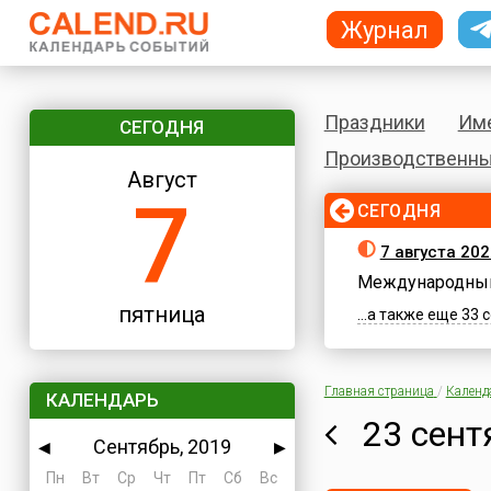
Журнал
Праздники
Им
СЕГОДНЯ
Производственны
Август
7
СЕГОДНЯ
7 августа 202
Международный
пятница
...а также еще 33
Главная страница
/
Календ
КАЛЕНДАРЬ
23 сент
Сентябрь, 2019
◀
▶
Пн
Вт
Ср
Чт
Пт
Сб
Вс