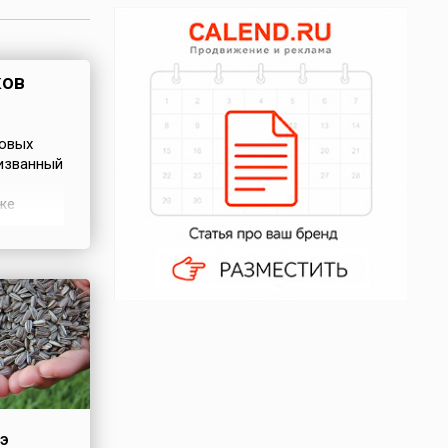
ков
товых
призванный
же
х
э