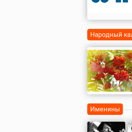
документом за
кыргызским я...
Народный ка
Именины