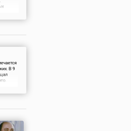
.
ых
широкий
ений и
мечается
их. В 9
ищал
то.
вавшего
ось.К