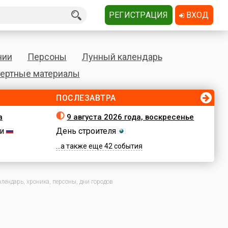
РЕГИСТРАЦИЯ
ВХОД
нии
Персоны
Лунный календарь
ертные материалы
ПОСЛЕЗАВТРА
а
9 августа 2026 года, воскресенье
и
День строителя
...а также еще 42 события
лендарь, хроника, персоны, дни городов