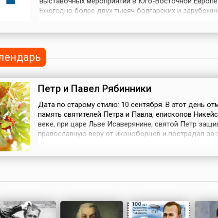
выставочных мероприятий в Юго-Восточной Европе
Ежегодно более двух тысяч болгарских и зарубежн
участников из почти 60 стран представляют здесь 
спектр новых технологических достижений, изобрет
инновационных проектов.Первая промышленно-
сельскохозяйственная ярмарка в...
лендарь
Петр и Павел Рябинники
Дата по старому стилю: 10 сентября. В этот день от
память святителей Петра и Павла, епископов Никейск
веке, при царе Льве Исаверянине, святой Петр защ
православную веру от иконоборцев и пострадал за э
Известны четыре письма святого Федора Студита к
святителю Петру. О жизни Павла, также проповедо
православие в Никее, никаких сведений не сохранил
дню Петра и Пав...