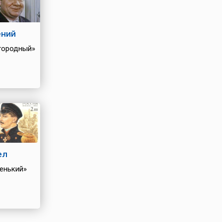
ений
городный»
ел
енький»