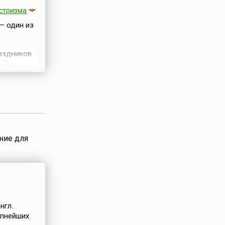
стризма
— один из
аздников
 23
 Солнце
 1 градусе
т в триаду
здников
оурузом и
ннее
для
ние для
—
я
олнцем и
ую зиму
ли как
ть
авшую
нгл.
рупнейших