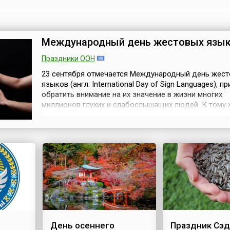
Международный день жестовых язы
Праздники ООН
23 сентября отмечается Международный день жес
языков (англ. International Day of Sign Languages), 
обратить внимание на их значение в жизни многих
миллионов глухих и слабослышащих людей. К тому 
сегодняшняя дата — это уникальная возможность
поддержать и защитить языковую самобытность и
культурное разнообразие всех глухих людей и други
пользователей жестовых языков. Она была прово...
День осеннего
Праздник Сэд