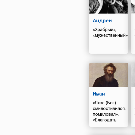
Андрей
«Храбрый»,
«мужественный»
Иван
«Яхве (Бог)
смилостивился,
помиловал»,
«Благодать
Божия»