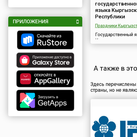
государственно
языка Кыргызск
Республики
ПРИЛОЖЕНИЯ
Праздники Кыргызс
Государственный 
Кыргызстана —
кыргызский. День
государственного 
(кирг. Кыргыз
Республикасынын
А также в эт
Мамлекеттик тил күнү
отмечается в стран
ежегодно 23 сентяб
Здесь перечислены 
согласно Указу
страны, но не явля
Президента Респуб
22 сентября 2009 г
№ 358, в честь прин
этот день в 1989 го
Верховным совето
Киргизской ССР за
государственном я
Киргизской ССР».