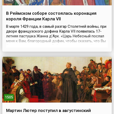
1429
В Реймском соборе состоялась коронация
короля Франции Карла VII
В марте 1429 года, в самый разгар Столетней войны, при
дворе французского дофина Карла VII появилась 17-
летняя пастушка Жанна д'Арк. «Царь Небесный послал
меня к Вам, благородный дофин, чтобы сказать, что Вы
будете венчаны в городе Реймсе в наместники Царя
Небесного, единого Короля Франции!», – сказала она
ему.17 июля 1429 года после освобождения Орлеана и
Реймса Карл VII был торжественно ...
1505
Мартин Лютер поступил в августинский