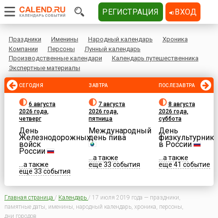
РЕГИСТРАЦИЯ
ВХОД
Праздники
Именины
Народный календарь
Хроника
Компании
Персоны
Лунный календарь
Производственные календари
Календарь путешественника
Экспертные материалы
СЕГОДНЯ
ЗАВТРА
ПОСЛЕЗАВТРА
6 августа
7 августа
8 августа
2026 года,
2026 года,
2026 года,
четверг
пятница
суббота
День
Международный
День
Железнодорожных
день пива
физкультурника
войск
в России
России
...а также
...а также
...а также
еще 33 события
еще 41 событие
еще 33 события
Главная страница
/
Календарь
/
17 июля 2019 года — праздники,
памятные даты, именины, народный календарь, хроника, персоны,
дни городов