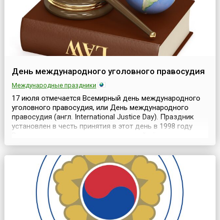
День международного уголовного правосудия
Международные праздники
17 июля отмечается Всемирный день международного
уголовного правосудия, или День международного
правосудия (англ. International Justice Day). Праздник
установлен в честь принятия в этот день в 1998 году
Римского статута – договора, который лёг в основу
создания Международного уголовного суда, МУС (англ.
International Criminal Court, ICC).Работа над этим
основополагающим документом МУС началась...