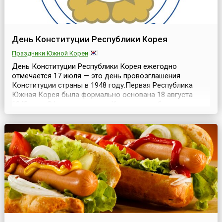
День Конституции Республики Корея
Праздники Южной Кореи
День Конституции Республики Корея ежегодно
отмечается 17 июля — это день провозглашения
Конституции страны в 1948 году.Первая Республика
Южная Корея была формально основана 18 августа
1948 года.Официально день Конституции был утвержден
1 октября 1949 года, после введения в действия закона
об общественных праздниках страны, и являлся
выходным днем.Начиная с 2008 года, День Конституции
н...