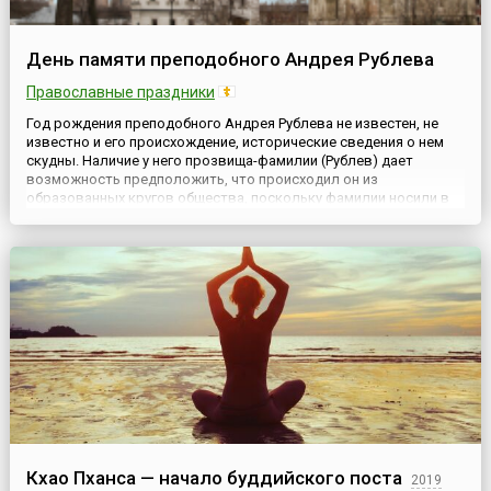
День памяти преподобного Андрея Рублева
Православные праздники
Год рождения преподобного Андрея Рублева не известен, не
известно и его происхождение, исторические сведения о нем
скудны. Наличие у него прозвища-фамилии (Рублев) дает
возможность предположить, что происходил он из
образованных кругов общества, поскольку фамилии носили в
ту эпоху только представители высших слоев. Принято
считать, что он родился около 1340-1350 года. Вся жизнь
преподобного Ан...
Кхао Пханса — начало буддийского поста
2019