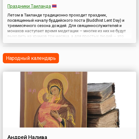
Праздники Таиланда
Летом в Таиланде традиционно проходит праздник,
посвященный началу буддийского поста (Buddhist Lent Day) и
трехмесячного сезона дождей. Для священнослужителей и
монахов наступает время медитации — многие из них не будут
выходить из храмов три месяца, а для простых людей — это
празднование веселого Свечного фестиваля, Кхао Пханса.
Мирянами изготавливаются витые и фигурные свечи, и они
дарятся в...
Народный календарь
Андрей Налива