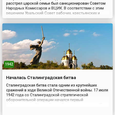
расстрел царской семьи был санкционирован Советом
Народных Комиссаров и ВЦИК. В соответствии с этим
решением Уральский Совет рабочих, крестьянских и
солдатских депутатов на своем заседании 12 июля 1918
года принял постановление о казни.В ночь с 16 на 17
июля 1918 года бывший российский император Николай
II, императрица Александра Фёдоровна, их дети,...
1942
Началась Сталинградская битва
Сталинградская битва стала одним из крупнейших
сражений в ходе Великой Отечественной войны. 17 июля
1942 года со Сталинградской стратегической
оборонительной операции начался первый
(оборонительный) этап битвы. Он продолжался до 18
ноября 1942 года. Операция проводилась войсками
Сталинградского, Юго-Восточного фронтов при