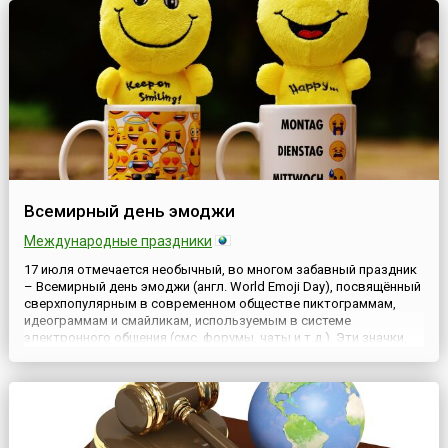
народов, противник рабо...
Всемирный день эмоджи
Международные праздники
17 июля отмечается необычный, во многом забавный праздник
– Всемирный день эмоджи (англ. World Emoji Day), посвящённый
сверхпопулярным в современном обществе пиктограммам,
идеограммам и смайликам, используемым в системе
электронного общения (смс, форумы, чаты и т.д.). Эти значки,
символизирующие настроение человека, его эмоции, а также
изображающие разнообразные предметы, в совокупности
способ...