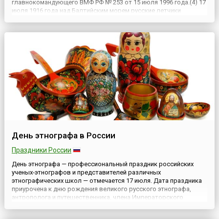
главнокомандующего ВМФ РФ № 253 от 15 июля 1996 года.(4) 17
июля 1916 года над Балтийским морем русские летчики
одержали победу в воздушном бою в ходе Первой мировой
войны. Четыре гидросамолета М-9 авианосного судна «Орлица»
Балтийского флота ...
День этнографа в России
Праздники России
День этнографа — профессиональный праздник российских
ученых-этнографов и представителей различных
этнографических школ — отмечается 17 июля. Дата праздника
приурочена к дню рождения великого русского этнографа,
антрополога и путешественника, члена Императорского
Русского географического общества Николая Николаевича
Миклухо-Маклая (1846-1888). Ярый защитник колониальных