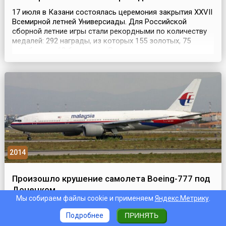
17 июля в Казани состоялась церемония закрытия XXVII
Всемирной летней Универсиады. Для Российской
сборной летние игры стали рекордными по количеству
медалей: 292 награды, из которых 155 золотых, 75
серебряных, 62 бронзовые.Второе место заняла
сборная Японии, у которой 84 медали, в том числе 24
золотые, 28 серебряных, 32 бронзовые. На третьем
месте – Китай: 77 наград, 26 золотых, 29 серебряных ...
2014
Произошло крушение самолета Boeing-777 под
Донецком
Мы собираем файлы cookie и применяем
Яндекс.Метрику
.
17 июля 2014 года в Донецкой области Украины
произошла страшная авиационная катастрофа.
Подробнее
ПРИНЯТЬ
Пассажирский самолёт[/URL] Boeing-777 авиакомпании