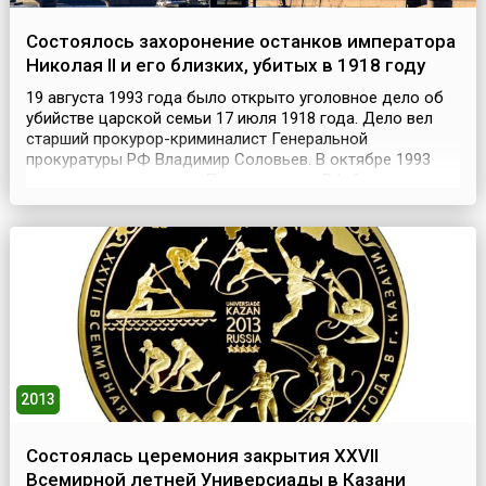
Состоялось захоронение останков императора
Николая II и его близких, убитых в 1918 году
19 августа 1993 года было открыто уголовное дело об
убийстве царской семьи 17 июля 1918 года. Дело вел
старший прокурор-криминалист Генеральной
прокуратуры РФ Владимир Соловьев. В октябре 1993
года по распоряжению Правительства РФ была создана
Комиссия по изучению вопросов, связанных с
исследованием и перезахоронением останков
российского императора Николая II и членов его семьи.
После про...
2013
Состоялась церемония закрытия XXVII
Всемирной летней Универсиады в Казани