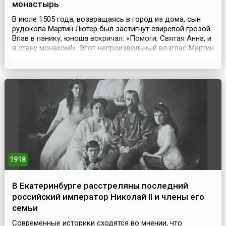
монастырь
В июле 1505 года, возвращаясь в город из дома, сын
рудокопа Мартин Лютер был застигнут свирепой грозой.
Впав в панику, юноша вскричал: «Помоги, Святая Анна, и
я стану монахом!». Этот непроизвольный возглас Мартин
воспринял как обет.17 июля 1505 года Лютер, вопреки
своим прежним планам и протестам отца, завершил
учебу в Эрфуртском университете и поступил в
августинский монастырь. Позже, в 1...
1918
В Екатеринбурге расстреляны последний
российский император Николай II и члены его
семьи
Современные историки сходятся во мнении, что