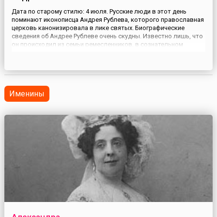
Дата по старому стилю: 4 июля. Русские люди в этот день
поминают иконописца Андрея Рублева, которого православная
церковь канонизировала в лике святых. Биографические
сведения об Андрее Рублеве очень скудны. Известно лишь, что
он происходил из семьи ремесленников, в сознательном
возрасте принял монашеский постриг в Троице-Сергиевом
монастыре. Андрей Рублев участвовал в росписи
Благовещенского ...
Именины