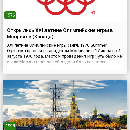
1976
Открылись XXI летние Олимпийские игры в
Монреале (Канада)
XXI летние Олимпийские игры (англ. 1976 Summer
Olympics) прошли в канадском Монреале с 17 июля по 1
августа 1976 года. Местом проведения Игр чуть было не
стала Москва (сначала ей отдали большее число
голосов, чем Монреалю). Однако второй раунд
голосования изменил ход истории: ХХI Олимпийские
игры все-таки состоялись в Канаде. Что интересно, они
не принесли стране-хозяйке турнира ни одной золотой
м...
1998