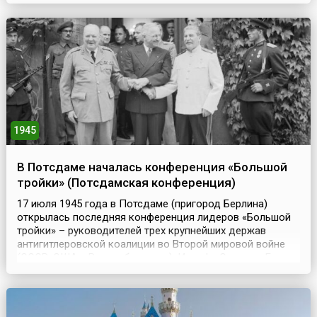
содействии сил Волжской военной флотилии. В ходе
боевых действий в соста...
1945
В Потсдаме началась конференция «Большой
тройки» (Потсдамская конференция)
17 июля 1945 года в Потсдаме (пригород Берлина)
открылась последняя конференция лидеров «Большой
тройки» – руководителей трех крупнейших держав
антигитлеровской коалиции во Второй мировой войне
(СССР, США и Великобритании): Иосифа Сталина, Гарри
Трумэна и Уинстона Черчилля. В истории она известна
как Потсдамская, или Берлинская, конференция.Главной
её целью стало определение дальнейших шагов п...