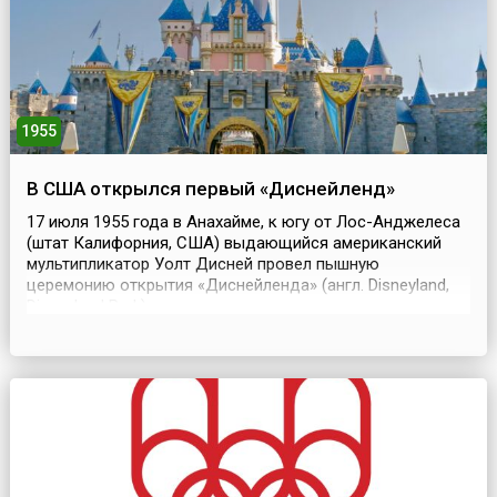
1955
В США открылся первый «Диснейленд»
17 июля 1955 года в Анахайме, к югу от Лос-Анджелеса
(штат Калифорния, США) выдающийся американский
мультипликатор Уолт Дисней провел пышную
церемонию открытия «Диснейленда» (англ. Disneyland,
Disneyland Park), грандиозного развлекательного парка
для детей и их родителей. Идея создать «Диснейленд»
возникла, когда Уолт Дисней гулял в парке с дочками.
Пока дети катались на каруселях, отец терпел...