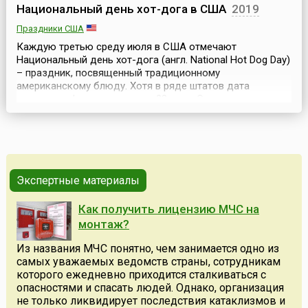
Национальный день хот-дога в США
2019
Праздники США
Каждую третью среду июля в США отмечают
Национальный день хот-дога (англ. National Hot Dog Day)
– праздник, посвященный традиционному
американскому блюду. Хотя в ряде штатов дата
праздника фиксированная – 23 июля.Сосиска,
вложенная в разрезанную с одного края удлиненную
булочку, политая кетчупом или горчицей, сегодня
считается классикой американской кухни. Но никто
доподлинно не знает, откуда ...
Экспертные материалы
Как получить лицензию МЧС на
монтаж?
Из названия МЧС понятно, чем занимается одно из
самых уважаемых ведомств страны, сотрудникам
которого ежедневно приходится сталкиваться с
опасностями и спасать людей. Однако, организация
не только ликвидирует последствия катаклизмов и