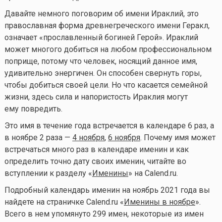
Давайте немного поговорим об имени Ираклий, это
православная форма древнегреческого имени Геракл,
означает «прославленный богиней Герой». Ираклий
может многого добиться на любом профессиональном
поприще, потому что человек, носящий данное имя,
удивительно энергичен. Он способен свернуть горы,
чтобы добиться своей цели. Но что касается семейной
жизни, здесь сила и напористость Ираклия могут
ему повредить.
Это имя в течение года встречается в календаре 6 раз, а
в ноябре 2 раза —
4 ноября
,
6 ноября
. Почему имя может
встречаться много раз в календаре именин и как
определить точно дату своих именин, читайте во
вступлении к разделу «
Именины
» на Calend.ru.
Подробный календарь именин на ноябрь 2021 года вы
найдете на страничке Calend.ru «
Именины в ноябре
».
Всего в нем упомянуто 299 имен, некоторые из имен