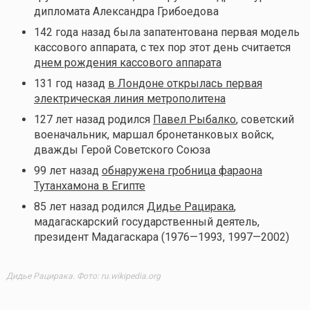
дипломата Александра Грибоедова
142 года назад была запатентована первая модель
кассового аппарата, с тех пор этот день считается
днем рождения кассового аппарата
131 год назад
в Лондоне открылась первая
электрическая линия метрополитена
127 лет назад родился
Павел Рыбалко
, советский
военачальник, маршал бронетанковых войск,
дважды Герой Советского Союза
99 лет назад
обнаружена гробница фараона
Тутанхамона в Египте
85 лет назад родился
Дидье Рацирака
,
мадагаскарский государственный деятель,
президент Мадагаскара (1976—1993, 1997—2002)
Дидье Рацирака. Фото: ru.wikipedia.org