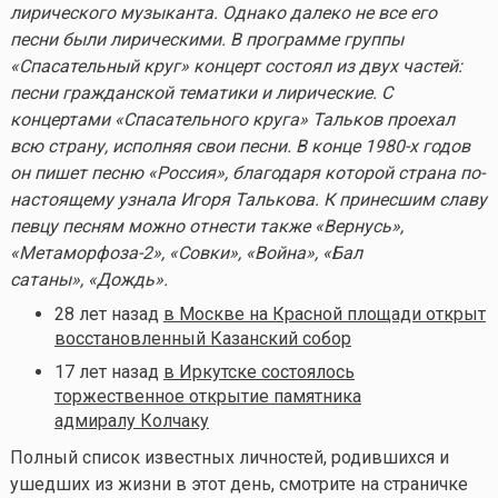
лирического музыканта. Однако далеко не все его
песни были лирическими. В программе группы
«Спасательный круг» концерт состоял из двух частей:
песни гражданской тематики и лирические. С
концертами «Спасательного круга» Тальков проехал
всю страну, исполняя свои песни. В конце 1980-х годов
он пишет песню «Россия», благодаря которой страна по-
настоящему узнала Игоря Талькова. К принесшим славу
певцу песням можно отнести также «Вернусь»,
«Метаморфоза-2», «Совки», «Война», «Бал
сатаны», «Дождь».
28 лет назад
в Москве на Красной площади открыт
восстановленный Казанский собор
17 лет назад
в Иркутске состоялось
торжественное открытие памятника
адмиралу Колчаку
Полный список известных личностей, родившихся и
ушедших из жизни в этот день, смотрите на страничке