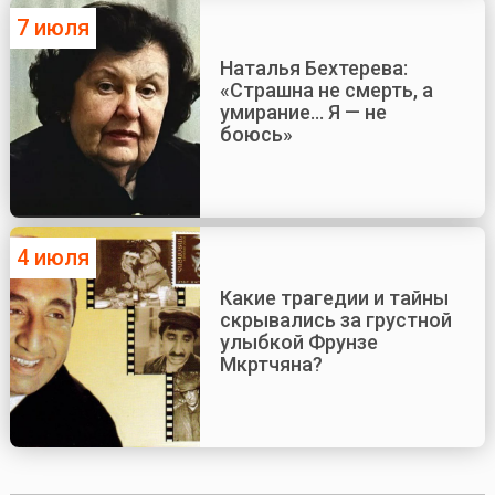
7 июля
Наталья Бехтерева:
«Страшна не смерть, а
умирание... Я — не
боюсь»
4 июля
Какие трагедии и тайны
скрывались за грустной
улыбкой Фрунзе
Мкртчяна?