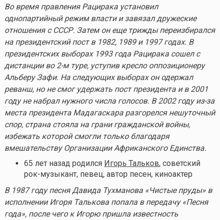
Во время правления Рацирака установил
однопартийный режим власти и завязал дружеские
отношения с СССР. Затем он еще трижды переизбирался
на президентский пост в 1982, 1989 и 1997 годах. В
президентских выборах 1993 года Рацирака сошел с
дистанции во 2-м туре, уступив кресло оппозиционеру
Альберу Зафи. На следующих выборах он одержал
реванш, но не смог удержать пост президента и в 2001
году не набрал нужного числа голосов. В 2002 году из-за
места президента Мадагаскара разгорелся нешуточный
спор, страна стояла на грани гражданской войны,
избежать которой смогли только благодаря
вмешательству Организации Африканского Единства.
65 лет назад родился
Игорь Тальков
, советский
рок-музыкант, певец, автор песен, киноактер
В 1987 году песня Давида Тухманова «Чистые пруды» в
исполнении Игоря Талькова попала в передачу «Песня
года», после чего к Игорю пришла известность