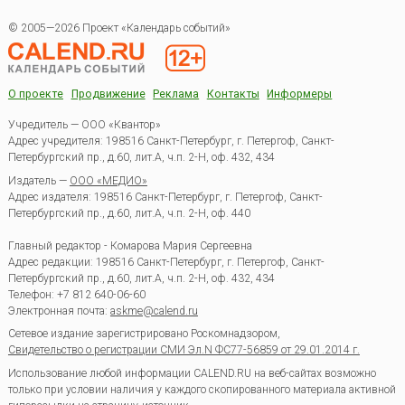
© 2005—2026 Проект «Календарь событий»
О проекте
Продвижение
Реклама
Контакты
Информеры
Учредитель — ООО «Квантор»
Адрес учредителя: 198516 Санкт-Петербург, г. Петергоф, Санкт-
Петербургский пр., д.60, лит.А, ч.п. 2-Н, оф. 432, 434
Издатель —
ООО «МЕДИО»
Адрес издателя: 198516 Санкт-Петербург, г. Петергоф, Санкт-
Петербургский пр., д.60, лит.А, ч.п. 2-Н, оф. 440
Главный редактор - Комарова Мария Сергеевна
Адрес редакции:
198516
Санкт-Петербург, г. Петергоф
,
Санкт-
Петербургский пр., д.60, лит.А, ч.п. 2-Н, оф. 432, 434
Телефон:
+7 812 640-06-60
Электронная почта:
askme@calend.ru
Сетевое издание зарегистрировано Роскомнадзором,
Свидетельство о регистрации СМИ Эл.N ФС77-56859 от 29.01.2014 г.
Использование любой информации CALEND.RU на веб-сайтах возможно
только при условии наличия у каждого скопированного материала активной