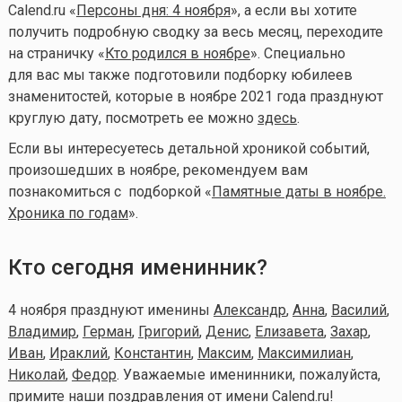
Calend.ru «
Персоны дня: 4 ноября
», а если вы хотите
получить подробную сводку за весь месяц, переходите
на страничку «
Кто родился в ноябре
». Специально
для вас мы также подготовили подборку юбилеев
знаменитостей, которые в ноябре 2021 года празднуют
круглую дату, посмотреть ее можно
здесь
.
Если вы интересуетесь детальной хроникой событий,
произошедших в ноябре, рекомендуем вам
познакомиться с подборкой «
Памятные даты в ноябре.
Хроника по годам
».
Кто сегодня именинник?
4 ноября празднуют именины
Александр
,
Анна
,
Василий
,
Владимир
,
Герман
,
Григорий
,
Денис
,
Елизавета
,
Захар
,
Иван
,
Ираклий
,
Константин
,
Максим
,
Максимилиан
,
Николай
,
Федор
. Уважаемые именинники, пожалуйста,
примите наши поздравления от имени Calend.ru!