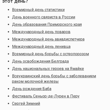
этот день?
Всемирный день статистики
День военного связиста в России
День образования Приморского края
Международный день поваров
Международный день авиадиспетчера
Международный день ленивца
Всемирный день борьбы с остеопорозом
День освобождения Белграда
День национальных героев на Ямайке
Всеукраинский день борьбы с заболеванием
раком молочной железы
День рождения Баба
Фестиваль Сеньор-де-Лурен в Перу
Сергей Зимний