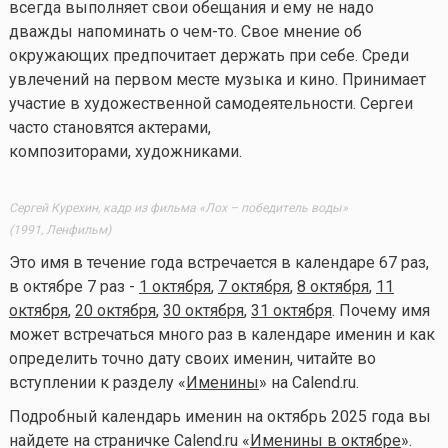
всегда выполняет свои обещания и ему не надо
дважды напоминать о
чем-то
. Свое мнение об
окружающих предпочитает держать при себе. Среди
увлечений на первом месте музыка и кино. Принимает
участие в художественной самодеятельности. Сергеи
часто становятся актерами,
композиторами, художниками.
Сергей Курехин, кадр из фильма «Лох – победитель воды»
(1991, Ленфильм)
Это имя в течение года встречается в календаре 67 раз,
в октябре 7 раз -
1 октября
,
7 октября
,
8 октября
,
11
октября
,
20 октября
,
30 октября
,
31 октября
. Почему имя
может встречаться много раз в календаре именин и как
определить точно дату своих именин, читайте во
вступлении к разделу «
Именины
» на Calend.ru.
Подробный календарь именин на октябрь 2025 года вы
найдете на страничке Calend.ru «
Именины в октябре
».