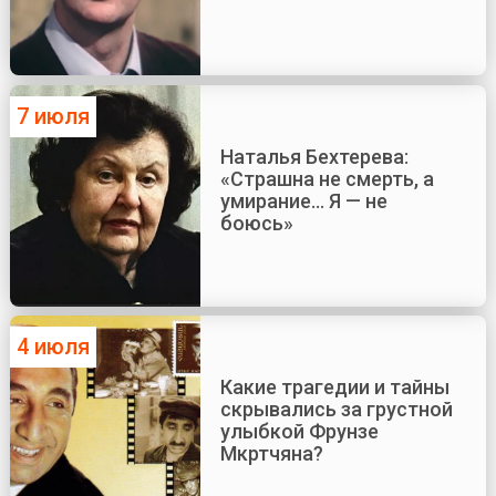
7 июля
Наталья Бехтерева:
«Страшна не смерть, а
умирание... Я — не
боюсь»
4 июля
Какие трагедии и тайны
скрывались за грустной
улыбкой Фрунзе
Мкртчяна?