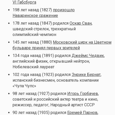
VI Габсбурга
198 лет назад (1827)
произошло
Наваринское сражение
178 лет назад (1847) родился
Оскар Сван
,
шведский стрелок, трехкратный
олимпийский чемпион
145 лет назад (1880)
Московский цирк на Цветном
бульваре принял первых зрителей
134 года назад (1891) родился
Джеймс Чедвик
,
английский физик, открывший нейтрон,
Нобелевский лауреат
102 года назад (1923) родился
Энрике Бернат
,
испанский бизнесмен, основатель компании
«Чупа Чупс»
98 лет назад (1927) родился
Игорь Горбачев
,
советский и российский актер театра и кино,
режиссер, педагог, Народный артист СССР
90 лет назад (1935) родился
Еремей Парнов
,