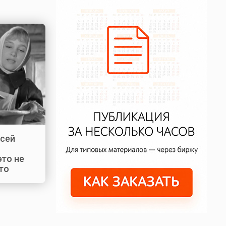
осей
это не
то