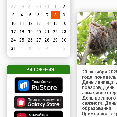
27
28
29
30
31
1
2
3
4
5
6
7
8
9
10
11
12
13
14
15
16
17
18
19
20
21
22
23
24
25
26
27
28
29
30
31
1
2
3
4
5
6
ПРИЛОЖЕНИЯ
20 октября 202
года, понедель
День ленивца,
поваров, День
авиадиспетчер
День военного
связиста, День
образования
Приморского к