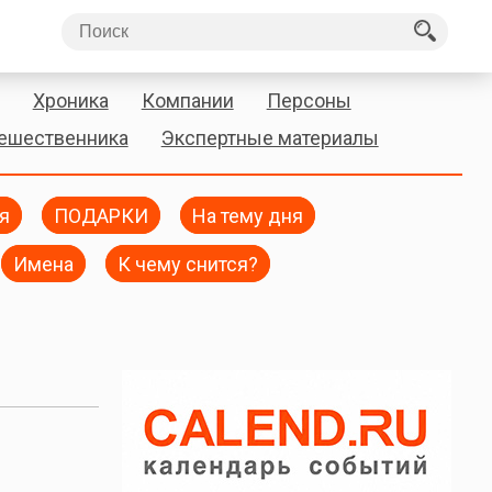
Хроника
Компании
Персоны
тешественника
Экспертные материалы
я
ПОДАРКИ
На тему дня
Имена
К чему снится?