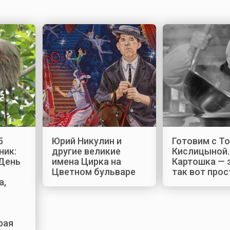
5
Юрий Никулин и
Готовим с Т
ник:
другие великие
Кислицыной.
 День
имена Цирка на
Картошка — 
Цветном бульваре
так вот прос
а,
рая