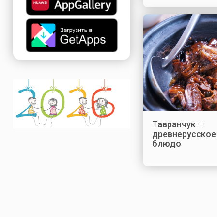
Тавранчук —
древнерусское
блюдо