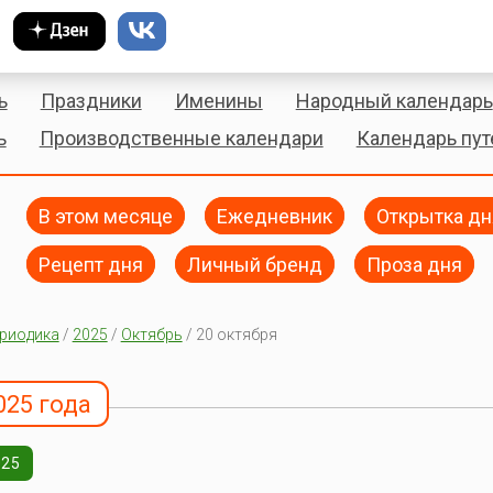
ь
Праздники
Именины
Народный календарь
ь
Производственные календари
Календарь пу
В этом месяце
Ежедневник
Открытка дн
Рецепт дня
Личный бренд
Проза дня
риодика
/
2025
/
Октябрь
/ 20 октября
025 года
025