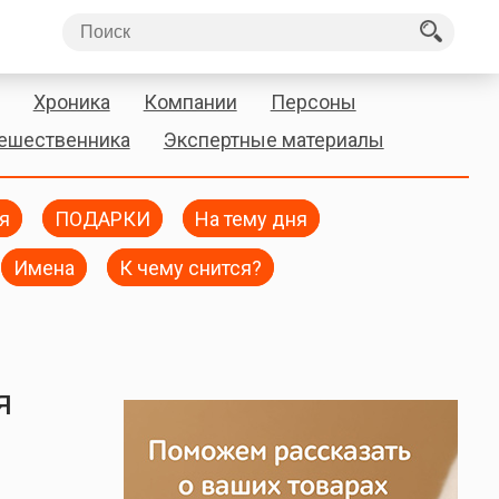
Хроника
Компании
Персоны
тешественника
Экспертные материалы
я
ПОДАРКИ
На тему дня
Имена
К чему снится?
я