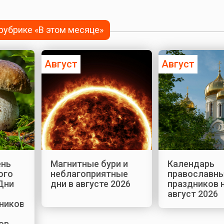
 рубрике «В этом месяце»
Август
Август
ень
Магнитные бури и
Календарь
ого
неблагоприятные
православн
Дни
дни в августе 2026
праздников 
август 2026
ников,
ов,