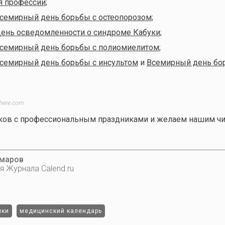
я профессии
;
семирный день борьбы с остеопорозом
;
ень осведомленности о синдроме Кабуки
;
семирный день борьбы с полиомиелитом
;
семирный день борьбы с инсультом
и
Всемирный день бо
here.com
ов с профессиональным праздниками и желаем нашим чи
омаров
я Журнала Calend.ru
ики
медицинский календарь