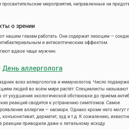
и просветительские мероприятия, направленные на предо
кты о зрении
т нашим глазам работать. Они содержат лизоцим — соеди
нтибактериальным и антисептическим эффектом.
ают вдвое чаще мужчин.
—
День аллерголога
здник всех аллергологов и иммунологов. Число подверж
кциям людей во всём мире растёт. Специалисты называют
а: от ухудшения экологической обстановки до приёма анти
ких реакций сводится к устранению симптомов. Самое
роявление аллергии — насморк. Однако кроме него могут 
конъюнктивит, дерматит, зуд и т.д. К сожалению, известн
е реакции приводили даже к летальному исходу.