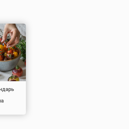
ндарь
на