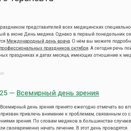
праздником представителей всех медицинских специально
ый в июне День медика. Однако в первый понедельник ок
тся
Международный день врача
. О нём вы можете подробн
профессиональных праздников октября
. А сегодня речь по
ных праздниках и датах месяца, имеющих отношение к ме
ash
025 —
Всемирный день зрения
Всемирный день зрения принято ежегодно отмечать во вт
н призван привлечь внимание к проблемам, связанным со с
ниями зрения. По словам медиков в большинстве случае
ли своевременно начать лечение. В этот день проводятся