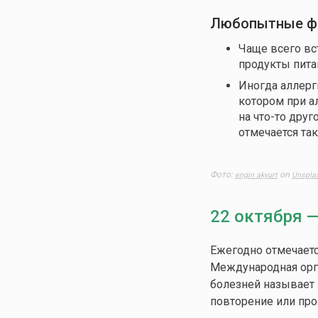
Любопытные фа
Чаще всего вс
продукты пита
Иногда аллерг
котором при а
на
что-то
друго
отмечается так
Фото:
on
engin akyurt
Unspla
22 октября 
Ежегодно отмечаетс
Международная орг
болезней называет 
повторение или про