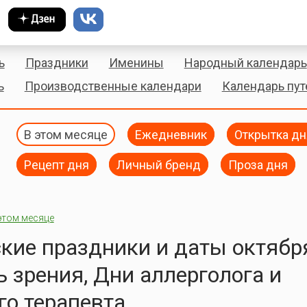
ь
Праздники
Именины
Народный календарь
ь
Производственные календари
Календарь пу
В этом месяце
Ежедневник
Открытка дн
Рецепт дня
Личный бренд
Проза дня
этом месяце
кие праздники и даты октябр
ь зрения, Дни аллерголога и
го терапевта