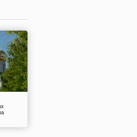
ых
на