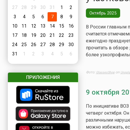
27
28
29
30
31
1
2
Октябрь 2025
3
4
5
6
7
8
9
10
11
12
13
14
15
16
В России главным 
считается отмечаем
17
18
19
20
21
22
23
ежегодно празднуе
24
25
26
27
28
29
30
прочитать в обзоре
31
1
2
3
4
5
6
более узкопрофиль
Фото:
on
GlassesShop
Unspl
ПРИЛОЖЕНИЯ
9 октября 2
По инициативе ВОЗ 
четверг октября. О
различными наруше
можно избежать, ес