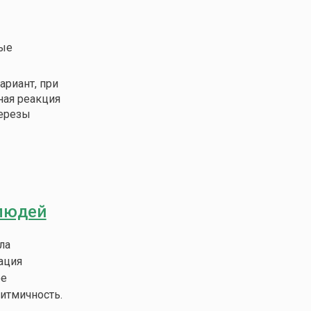
ные
ариант, при
ная реакция
березы
людей
ла
ация
ое
итмичность.