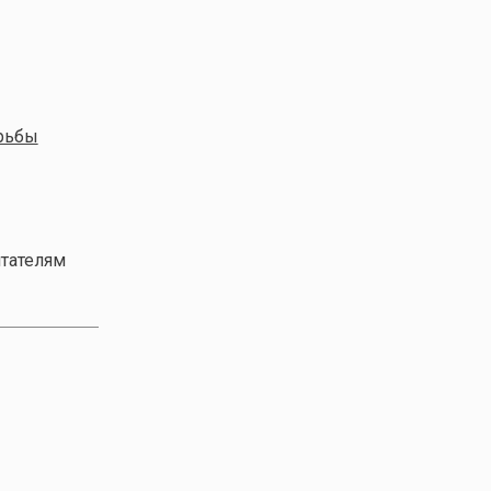
рьбы
тателям