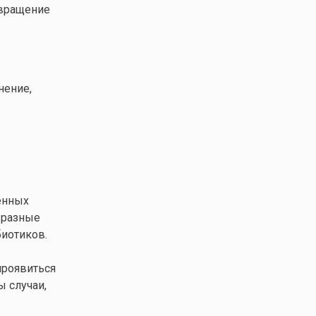
твращение
нение,
енных
 разные
биотиков.
проявиться
ы случаи,