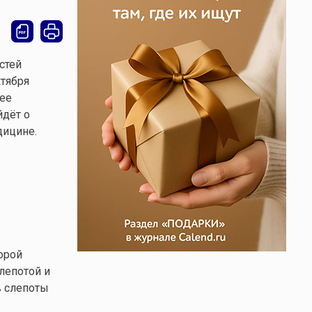
стей
тября
ее
йдёт о
дицине.
орой
лепотой и
в слепоты