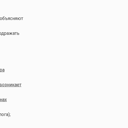
 объясняют
подражать
ра
возникает
нах
ога);