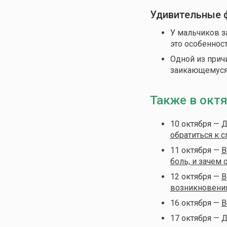
Удивительные 
У мальчиков з
это особеннос
Одной из прич
заикающемуся
Также в окт
10 октября —
Д
обратиться к 
11 октября —
В
боль, и зачем 
12 октября —
В
возникновения
16 октября —
В
17 октября —
Д