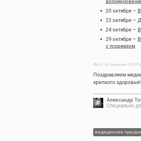
возникновени
20 октября —
В
23 октября —
Д
24 октября —
В
29 октября —
В
с псориазом
.
Фото: по лицензии CC0 Px
Поздравляем медик
крепкого здоровья!
Александр Т
Специально дл
медицинские праздн