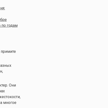
ня:
ябре
 по годам
 примите
разных
н,
тер. Они
нах
жестокости,
за многое