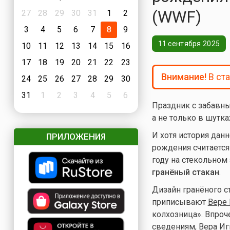
(WWF)
27
28
29
30
31
1
2
3
4
5
6
7
8
9
11 сентября 2025
10
11
12
13
14
15
16
17
18
19
20
21
22
23
Внимание!
В ст
24
25
26
27
28
29
30
31
1
2
3
4
5
6
Праздник с забавн
а не только в шутк
И хотя история дан
ПРИЛОЖЕНИЯ
рождения считается 
году на стекольном
гранёный стакан
.
Дизайн гранёного с
приписывают
Вере
колхозница». Впроч
сведениям, Вера Иг