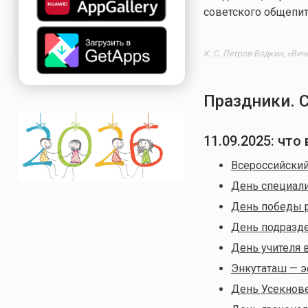
советского общепит
К. С. Петров-Водкин, «Вин
Праздники. 
11.09.2025
: что
Всероссийский
День специали
День победы р
День подразд
День учителя 
Энкутаташ — 
День Усекнове