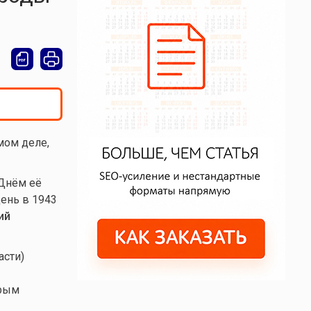
мом деле,
 Днём её
день в 1943
ий
асти)
орым