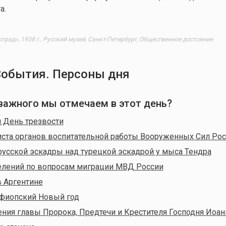
а.
оград», 1938 г., Русский музей, Санкт-Петербург, Общественное достояние
События. Персоны дня
 важного мы отмечаем в этот день?
 День трезвости
ста органов воспитательной работы Вооруженных Сил Ро
усской эскадры над турецкой эскадрой у мыса Тендра
елений по вопросам миграции МВД России
в Аргентине
эфиопский Новый год
ния главы Пророка, Предтечи и Крестителя Господня Иоан