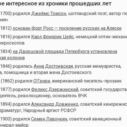
мое интересное из хроники прошедших лет
(1700) родился
Джеймс Томсон
, шотландский поэт, автор г
ния»
(1812)
основан Форт Росс — поселение русских на Аляске
(1816) родился
Карл Фридрих Цейс
, немецкий оптик-механи
микроскопов
(1834)
на Дворцовой площади Петербурга установлена
кая колонна
(1846) родилась
Анна Достоевская
, русская мемуаристка,
а, помощница и вторая жена Достоевского
 (1862) родился
О’Генри
, американский писатель-прозаик
(1877) родился
Феликс Дзержинский
, советский государст
деятель, революционер, основатель ВЧК
(1894) родился
Александр Довженко
, советский кинорежис
одраматург, Народный артист РСФСР
(1900) родился
Семен Лавочкин
, советский авиационный
генерал-майор