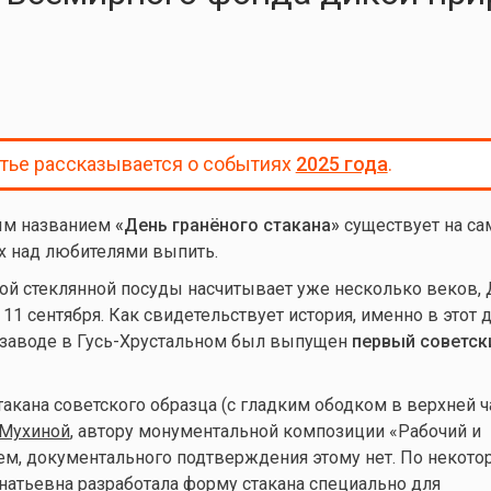
атье рассказывается о событиях
2025 года
.
ым названием
«День гранёного стакана»
существует на са
ах над любителями выпить.
ной стеклянной посуды насчитывает уже несколько веков,
11 сентября. Как свидетельствует история, именно в этот 
 заводе в Гусь-Хрустальном был выпущен
первый советск
такана советского образца (с гладким ободком в верхней ч
 Мухиной
, автору монументальной композиции «Рабочий и
ем, документального подтверждения этому нет. По некот
натьевна разработала форму стакана специально для