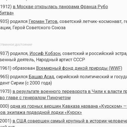
(1912)
в Москве открылась панорама Франца Рубо
битва»
1935) родился
Герман Титов
, советский летчик-космонавт, г
ации, Герой Советского Союза
ственное достояние
1937) родился,
Иосиф Кобзон
, советский и российский эстр
венный деятель, Народный артист СССР
(1961) образован
Всемирный фонд дикой природы (WWF)
1965) родился
Башар Асад
, сирийский политический и госу
дент Сирии (с 2000 года)
(1973)
в результате военного переворота в Чили к власти 
 во главе с генералом Пиночетом
2000)
одна из горных вершин Кавказа названа «Курском» — 
ов экипажа подводной лодки «Курск»
(2001)
в США совершен самый крупный в истории человеч