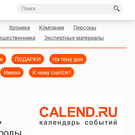
Хроника
Компании
Персоны
тешественника
Экспертные материалы
я
ПОДАРКИ
На тему дня
Имена
К чему снится?
ь
ироды