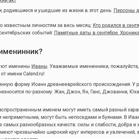
кий акт
, родившиеся и ушедшие из жизни в этот день:
Персоны д
о известным личностям за весь месяц:
Кто родился в сент
сентябрьских событий:
Памятные даты в сентябре. Хроника
 именинник?
нуют именины
Иваны
. Уважаемые именинники, пожалуйста,
т имени Calend.ru!
ринную форму Иоанн древнееврейского происхождения. У 
износится по-разному: Жан, Джон, Ян, Ганс, Джованни, Юха
аспространенным именем могут иметь самый разный харак
и неприметными, могут быть непоседами и буянами. В Ива
 самых разнообразных качеств: силы и слабости, добра и 
Имеют чрезвычайно широкий круг интересов и увлечений, 