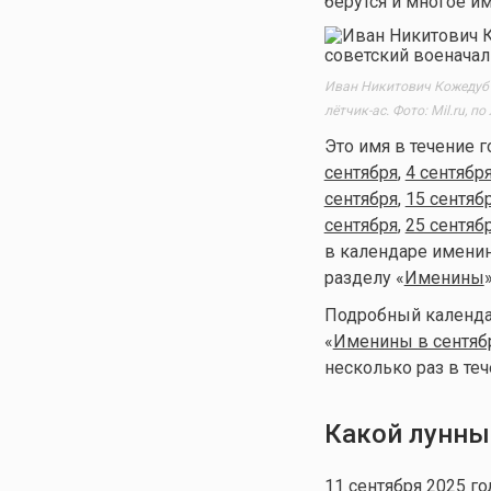
берутся и многое им
Иван Никитович Кожедуб 
лётчик-ас. Фото: Mil.ru, п
Это имя в течение г
сентября
,
4 сентябр
сентября
,
15 сентяб
сентября
,
25 сентяб
в календаре именин 
разделу «
Именины
Подробный календар
«
Именины в сентяб
несколько раз в теч
Какой лунны
11 сентября 2025 го