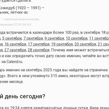
 удается сделать.
— советский военачальник,
о лицензии CC BY-SA 4.0
ода встречается в календаре более 100 раз, в сентябре 18 
я
,
5 сентября
,
7 сентября
,
9 сентября
,
10 сентября
,
11 сентябр
ря
,
16 сентября
,
17 сентября
,
19 сентября
,
20 сентября
,
21 се
ря
,
27 сентября
,
28 сентября
. Почему имя может встречаться
и как определить точно дату своих именин, читайте во вс
» на Calend.ru.
ь именин на сентябрь 2025 года вы найдете на страничке C
ре
». Всего в нем упомянуто 315 имен, некоторые могут вст
ение месяца.
й день сегодня?
да до 19:34 длятся девятнадцатые лунные сутки. Фаза луны