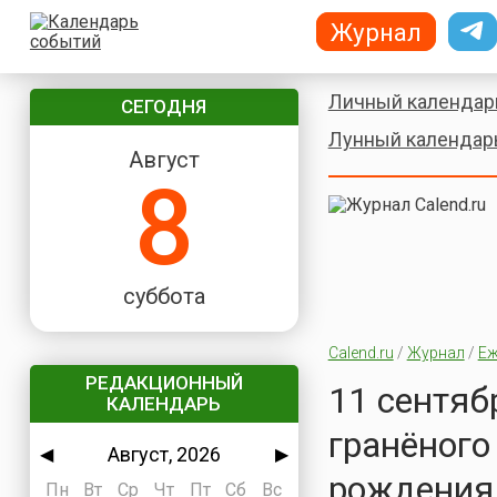
Журнал
Личный календар
СЕГОДНЯ
Лунный календар
Август
8
суббота
Calend.ru
/
Журнал
/
Еж
РЕДАКЦИОННЫЙ
11 сентяб
КАЛЕНДАРЬ
гранёного
Август, 2026
◀
▶
рождения
Пн
Вт
Ср
Чт
Пт
Сб
Вс