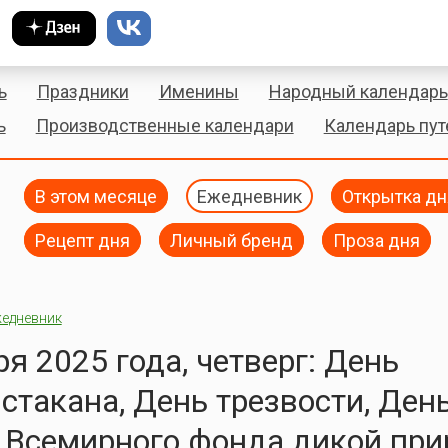
ь
Праздники
Именины
Народный календарь
ь
Производственные календари
Календарь пу
В этом месяце
Ежедневник
Открытка дн
Рецепт дня
Личный бренд
Проза дня
едневник
ря 2025 года, четверг: День
 стакана, День трезвости, Ден
 Всемирного фонда дикой пр