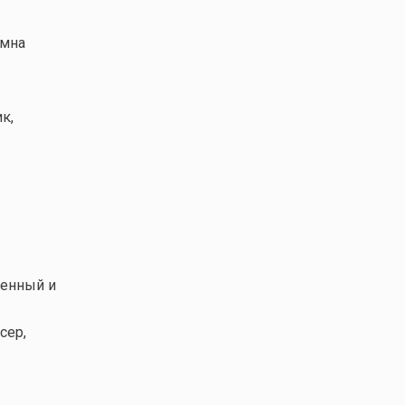
имна
к,
венный и
сер,