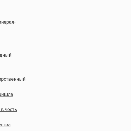
енерал-
адный
дарственный
пришла
в честь
ества