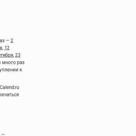
раз —
2
я
,
12
нтября
,
23
 много раз
туплении к
alend.ru
речаться
 —