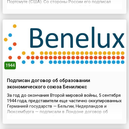
Портсмуте (США). Со стороны России его подписал
председатель Комитета министров С.Ю. Витте и посол в
США Р. Розен, со стороны Японии – министр
иностранных дел Д. Комура и посланник в США К.
Такахира.Начавшая войну Япония довольно быстро
добилась успехов – б...
1944
Подписан договор об образовании
экономического союза Бенилюкс
За год до окончания Второй мировой войны, 5 сентября
1944 года, представители еще частично оккупированных
Германией государств — Бельгии, Нидерландов и
Люксембурга — подписали в Лондоне договор об
образовании после победы экономического союза
Бенилюкс. БЕНИЛЮКС (Benelux) — сокращенное
название из первых слогов трех европейских стран: