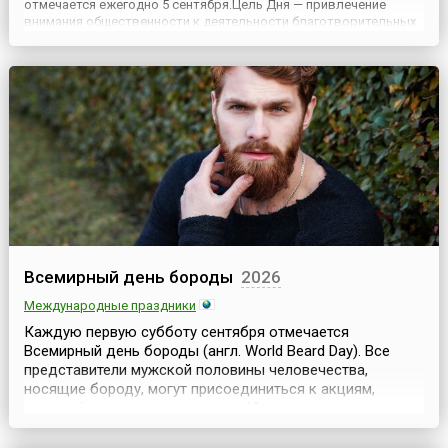
отмечается ежегодно 5 сентября.Цель Дня — привлечение
внимания общественности к деятельности благотворительных
организаций и отдельных лиц в преодолении нищеты и острых
гуманитарных кризисов, и, конечно же, поощрение их работы и
мо...
Всемирный день бороды
2026
Международные праздники
Каждую первую субботу сентября отмечается
Всемирный день бороды (англ. World Beard Day). Все
представители мужской половины человечества,
носящие бороду, могут присоединиться к акциям,
посвящённым этому празднику.История ношения
бороды или отказа от неё — это история предпочтений,
вкусов, модных тенденций, религиозных убеждений,