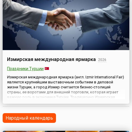
Измирская международная ярмарка
2026
Праздники Турции
Измирская международная ярмарка (англ. Izmir International Fair)
является крупнейшим выставочным событием в деловой
жизни Турции, а город Измир считается бизнес-столицей
страны, ее воротами для внешней торговли, которая играет
важную роль в экономике Турции. Традиционно Измирская
ярмарка проводится ежегодно в течении 10 дней в августе-
сентябре в индустриальном центре Измир на побережье
Эгейского м...
Народный календарь