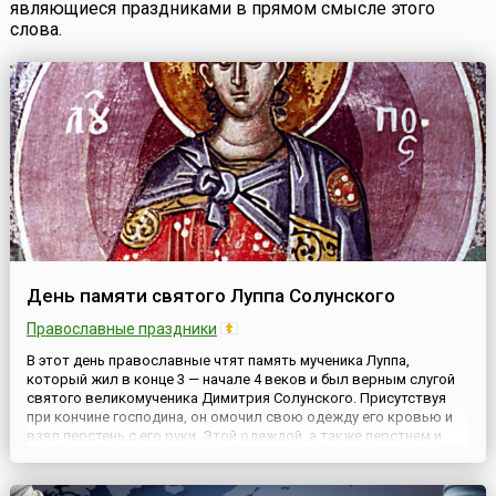
являющиеся праздниками в прямом смысле этого
слова.
День памяти святого Луппа Солунского
Православные праздники
В этот день православные чтят память мученика Луппа,
который жил в конце 3 — начале 4 веков и был верным слугой
святого великомученика Димитрия Солунского. Присутствуя
при кончине господина, он омочил свою одежду его кровью и
взял перстень с его руки. Этой одеждой, а также перстнем и
именем великомученика Димитрия святой Лупп творил в
Солуни многие чудеса. Он разбил языческих идолов, за чт...