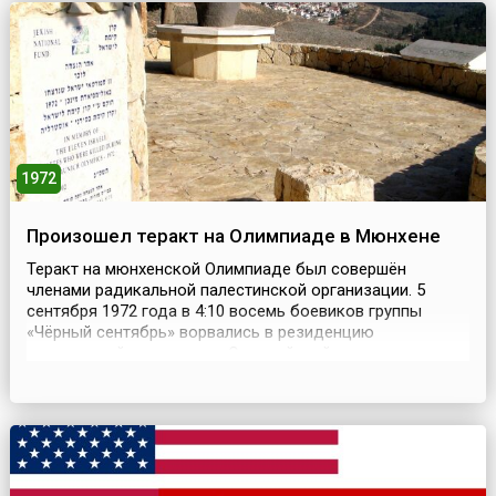
Бельгии, Нидерландов и Люксембурга. Таможенно-
экономический ...
1972
Произошел теракт на Олимпиаде в Мюнхене
Теракт на мюнхенской Олимпиаде был совершён
членами радикальной палестинской организации. 5
сентября 1972 года в 4:10 восемь боевиков группы
«Чёрный сентябрь» ворвались в резиденцию
израильской делегации в Олимпийской деревне
Мюнхена, расстреляли на месте двоих спортсменов, а
ещё девятерых взяли в заложники. Террористы
требовали освободить членов Организации
освобождения Палестины — заключенны...