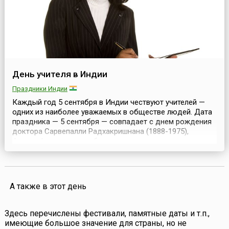
День учителя в Индии
Праздники Индии
Каждый год 5 сентября в Индии чествуют учителей —
одних из наиболее уважаемых в обществе людей. Дата
праздника — 5 сентября — совпадает с днем рождения
доктора Сарвепалли Радхакришнана (1888-1975),
философа, педагога, общественного и
государственного деятеля. C 1962 по 1967 годы
Радхакришнан был президентом Индии. Существует
такая версия возникновения праздника. Однажды
соратники попросили у г...
А также в этот день
Здесь перечислены фестивали, памятные даты и т.п.,
имеющие большое значение для страны, но не