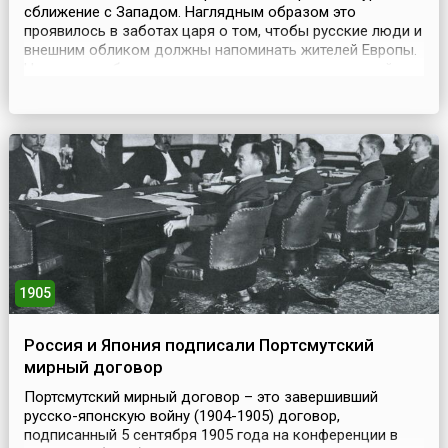
сближение с Западом. Наглядным образом это
проявилось в заботах царя о том, чтобы русские люди и
внешним обликом должны напоминать жителей Европы.
Начало преображению русского человека в европейца
положило возвращение Петра I в Москву из первого
путешествия по Европе.В августе 1698 года на
следующий день после прибытия из-за границы 26-
летни...
1905
Россия и Япония подписали Портсмутский
мирный договор
Портсмутский мирный договор – это завершивший
русско-японскую войну (1904-1905) договор,
подписанный 5 сентября 1905 года на конференции в