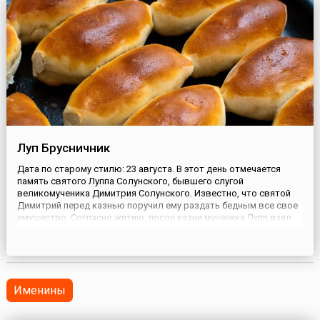
Луп Брусничник
Дата по старому стилю: 23 августа. В этот день отмечается
память святого Луппа Солунского, бывшего слугой
великомученика Димитрия Солунского. Известно, что святой
Димитрий перед казнью поручил ему раздать бедным все свое
имущество. Согласно житию, после казни мученика Лупп взял
ризу своего господина, орошенную его кровью, а также его
перстень и с помощью этих реликвий сотворил впоследствии
много ч...
Именины