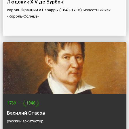
Людовик XIV де Бурбон
король Франции и Наварры (1643-1715), известный как
«Король-Солнце»
1769
—
1848
Василий Стасов
русский архитектор