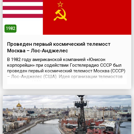
1982
Проведен первый космический телемост
Москва – Лос-Анджелес
В 1982 году американской компанией «Юнисон
корпорейшн» при содействии Гостелерадио СССР был
проведен первый космический телемост Москва (СССР)
– Лос-Анджелес (США). Идея организации телемостов
возникла в 1982 году после проведения рок-фестиваля
в Сан-Бернардино в штате Калифорния. Его
организаторы наряду с прочей аппаратурой
использовали гигантские – с 2-3-этажный дом –
телеэкраны, чтобы фести...