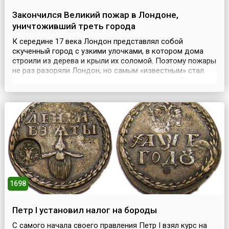
Закончился Великий пожар в Лондоне,
уничтоживший треть города
К середине 17 века Лондон представлял собой
скученный город с узкими улочками, в котором дома
строили из дерева и крыли их соломой. Поэтому пожары
не раз разоряли Лондон, но самым «известным» стал
Великий пожар, который разразился в ночь на 2
сентября 1666 года и за несколько дней уничтожил
треть города.Засушливая погода и сильный ветер
способствовали мгновенному распространению огня,
охвативш...
1698
Петр I установил налог на бороды
С самого начала своего правления Петр I взял курс на