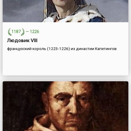
1187
—
1226
Людовик VIII
французский король (1223-1226) из династии Капетингов