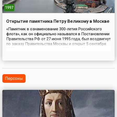
1997
Открытие памятника Петру Великому в Москве
«Памятник в ознаменование 300-летия Российского
флота», как он официально назывался в Постановлении
Правительства РФ от 27 июня 1995 года, был воздвигнут
по заказу Правительства Москвы и открыт 5 сентября
1997 года в дни празднования 850-летия Москвы.
Памятник расположен на стрелке Москвы-реки
недалеко от кондитерской фабрики «Красный Октябрь»
на Крымской набережной. Его общая высота – 98 метр...
Персоны