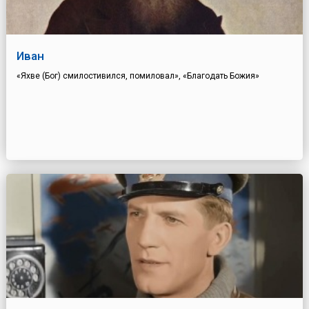
Иван
«Яхве (Бог) смилостивился, помиловал», «Благодать Божия»