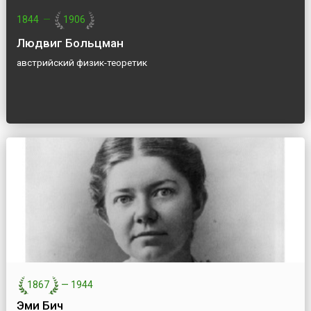
1844
—
1906
Людвиг Больцман
австрийский физик-теоретик
1867
—
1944
Эми Бич