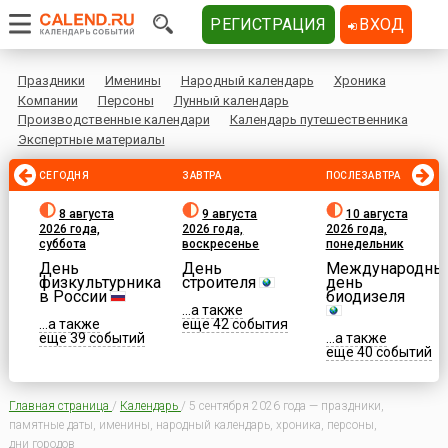
РЕГИСТРАЦИЯ
ВХОД
Праздники
Именины
Народный календарь
Хроника
Компании
Персоны
Лунный календарь
Производственные календари
Календарь путешественника
Экспертные материалы
СЕГОДНЯ
ЗАВТРА
ПОСЛЕЗАВТРА
8 августа
9 августа
10 августа
2026 года,
2026 года,
2026 года,
суббота
воскресенье
понедельник
День
День
Международны
физкультурника
строителя
день
в России
биодизеля
...а также
...а также
еще 42 события
еще 39 событий
...а также
еще 40 событий
Главная страница
/
Календарь
/
5 сентября 2026 года — праздники,
памятные даты, именины, народный календарь, хроника, персоны,
дни городов