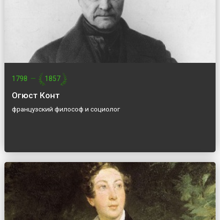
1798
—
1857
Огюст Конт
французский философ и социолог