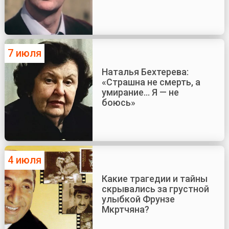
7 июля
Наталья Бехтерева:
«Страшна не смерть, а
умирание... Я — не
боюсь»
4 июля
Какие трагедии и тайны
скрывались за грустной
улыбкой Фрунзе
Мкртчяна?