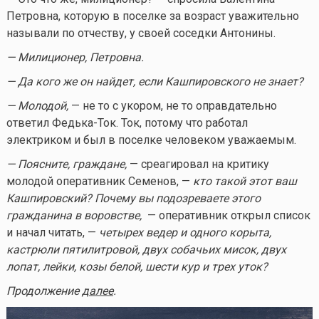
Петровна, которую в поселке за возраст уважительно
называли по отчеству, у своей соседки Антонины.
— Милиционер, Петровна.
— Да кого же он найдет, если Кашпировского не знает?
— Молодой,
— не то с укором, не то оправдательно
ответил Федька-Ток. Ток, потому что работал
электриком и был в поселке человеком уважаемым.
— Поясните, граждане,
— среагировал на критику
молодой оперативник Семенов, —
кто такой этот ваш
Кашпировский?
Почему вы подозреваете этого
гражданина в воровстве,
— оперативник открыл список
и начал читать, —
четырех ведер и одного корыта,
кастрюли пятилитровой, двух собачьих мисок, двух
лопат, лейки, козы белой, шести кур и трех уток?
Продолжение
далее
.