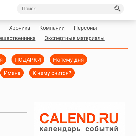
Хроника
Компании
Персоны
тешественника
Экспертные материалы
я
ПОДАРКИ
На тему дня
Имена
К чему снится?