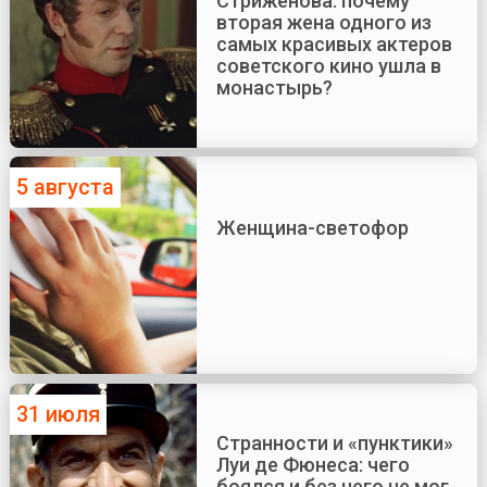
Стриженова: почему
вторая жена одного из
самых красивых актеров
советского кино ушла в
монастырь?
5 августа
Женщина-светофор
31 июля
Странности и «пунктики»
Луи де Фюнеса: чего
боялся и без чего не мог