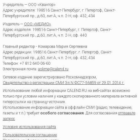
Учредитель — ООО «Квантор»
Адрес учредителя: 198516 Санкт-Петербург, г. Петергоф, Санкт-
Петербургский пр., д.60, лит.А, ч.п. 2-Н, оф. 432, 434
Издатель —
ООО «МЕДИО»
Адрес издателя: 198516 Санкт-Петербург, г. Петергоф, Санкт-
Петербургский пр., д.60, лит.А, ч.п. 2-Н, оф. 440
Главный редактор - Комарова Мария Сергеевна
Адрес редакции:
198516
Санкт-Петербург, г. Петергоф
,
Санкт-
Петербургский пр., д.60, лит.А, ч.п. 2-Н, оф. 432, 434
Телефон:
+7 812 640-06-60
Электронная почта:
askme@calend.ru
Сетевое издание зарегистрировано Роскомнадзором,
Свидетельство о регистрации СМИ Эл.N ФС77-56859 от 29.01.2014 г.
Использование любой информации CALEND.RU на веб-сайтах возможно
только при условии наличия у каждого скопированного материала активной
гиперссылки на страницу-источник.
Использование информации сайта в оффлайн-СМИ (радио, телевидение,
газеты и т.п.) требует
особого согласования
. Для согласования
отправьте
запрос
.
Условия использования сайта
Пользовательское соглашение