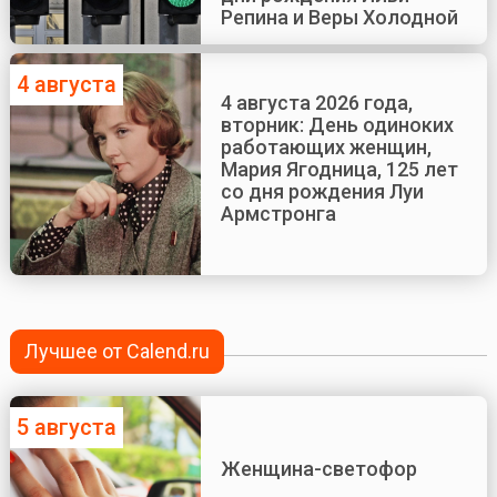
Репина и Веры Холодной
4 августа
4 августа 2026 года,
вторник: День одиноких
работающих женщин,
Мария Ягодница, 125 лет
со дня рождения Луи
Армстронга
Лучшее от Calend.ru
5 августа
Женщина-светофор