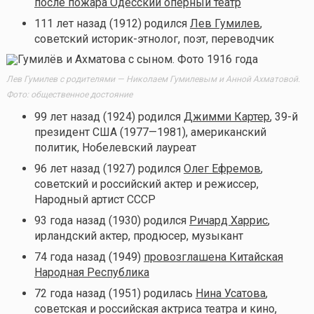
после пожара Одесский оперный театр
111 лет назад (1912) родился
Лев Гумилев
,
советский историк-этнолог, поэт, переводчик
Лев Гумилев с родителями — Николаем Гумилевым и Анной Ахматовой.
Фото: общественное достояние
99 лет назад (1924) родился
Джимми Картер
, 39-й
президент США (1977—1981), американский
политик, Нобелевский лауреат
96 лет назад (1927) родился
Олег Ефремов
,
советский и российский актер и режиссер,
Народный артист СССР
93 года назад (1930) родился
Ричард Харрис
,
ирландский актер, продюсер, музыкант
74 года назад (1949)
провозглашена Китайская
Народная Республика
72 года назад (1951) родилась
Нина Усатова
,
советская и российская актриса театра и кино,