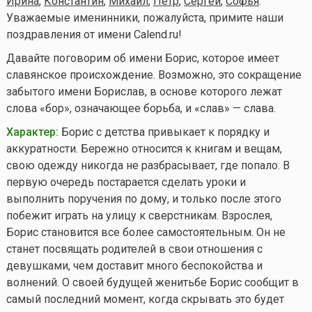
Ирина
,
Константин
,
Михаил
,
Петр
,
Сергей
,
Софья
.
Уважаемые именинники, пожалуйста, примите наши
поздравления от имени Calend.ru!
Давайте поговорим об имени Борис, которое имеет
славянское происхождение. Возможно, это сокращение
забытого имени Борислав, в основе которого лежат
слова «бор», означающее борьба, и «слав» — слава.
Характер:
Борис с детства привыкает к порядку и
аккуратности. Бережно относится к книгам и вещам,
свою одежду никогда не разбрасывает, где попало. В
первую очередь постарается сделать уроки и
выполнить поручения по дому, и только после этого
побежит играть на улицу к сверстникам. Взрослея,
Борис становится все более самостоятельным. Он не
станет посвящать родителей в свои отношения с
девушками, чем доставит много беспокойства и
волнений. О своей будущей женитьбе Борис сообщит в
самый последний момент, когда скрывать это будет