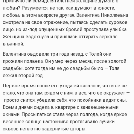
Прилично ли семидесятилетней женщине думать о
любви? Разумеется, не так, как думают в юности,
любовь в этом возрасте другая. Валентина Николаевна
смотрела на свое отражение, пытаясь сделать суровое
лицо, но из-под опущенных бровей проступала улыбка.
Женщина вздохнула и принялась оттирать зеркало
в ванной.
Валентина овдовела три года назад, с Толей они
прожили полвека. Он умер через месяц после золотой
свадьбы, хотя тогда им не до свадьбы было — Толя
лежал второй год.
Первое время после его ухода ей казалось, что и ее не
стало, что она там, рядом с ним, а все, что ее окружает —
просто снится, убедила себя, что покойники видят сны.
Всеми днями сидела в квартире с занавешенными
окнами. Просыпаться стала через полгода, когда яркое
весеннее солнце настойчиво протягивало лучики
сквозь неплотно задернутые шторы.