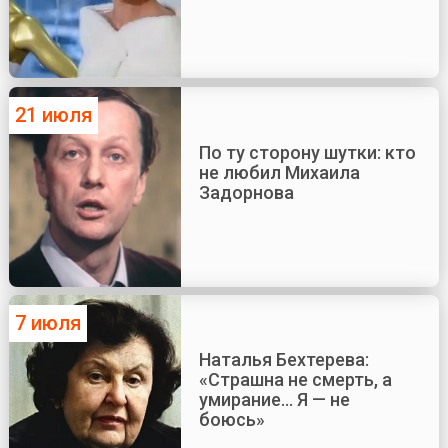
21 июля
По ту сторону шутки: кто
не любил Михаила
Задорнова
7 июля
Наталья Бехтерева:
«Страшна не смерть, а
умирание... Я — не
боюсь»