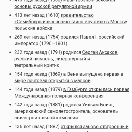
основы русской регулярной армии
413 лет назад (1610)
правительство
«Семибоярщины» ночью тайно впустило в Москву
польские войска
269 лет назад (1754) родился
Павел I
, российский
император (1796—1801)
232 года назад (1791) родился
Сергей Аксаков
,
русский писатель, литературный и
театральный критик
154 года назад (1869)
в Вене выпущена первая в
мире почтовая открытка с маркой
144 года назад (1879)
в Гамбурге открылась первая
Международная полярная конференция
142 года назад (1881) родился
Уильям Боинг
,
американский самолетостроитель, основатель
авиастроительной компании
136 лет назад (1887)
открылся заново отстроенный