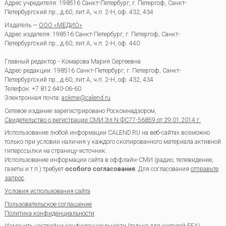
Адрес учредителя: 198516 Санкт-Петербург, г. Петергоф, Санкт-
Петербургский пр., д.60, лит.А, ч.п. 2-Н, оф. 432, 434
Издатель —
ООО «МЕДИО»
Адрес издателя: 198516 Санкт-Петербург, г. Петергоф, Санкт-
Петербургский пр., д.60, лит.А, ч.п. 2-Н, оф. 440
Главный редактор - Комарова Мария Сергеевна
Адрес редакции:
198516
Санкт-Петербург, г. Петергоф
,
Санкт-
Петербургский пр., д.60, лит.А, ч.п. 2-Н, оф. 432, 434
Телефон:
+7 812 640-06-60
Электронная почта:
askme@calend.ru
Сетевое издание зарегистрировано Роскомнадзором,
Свидетельство о регистрации СМИ Эл.N ФС77-56859 от 29.01.2014 г.
Использование любой информации CALEND.RU на веб-сайтах возможно
только при условии наличия у каждого скопированного материала активной
гиперссылки на страницу-источник.
Использование информации сайта в оффлайн-СМИ (радио, телевидение,
газеты и т.п.) требует
особого согласования
. Для согласования
отправьте
запрос
.
Условия использования сайта
Пользовательское соглашение
Политика конфиденциальности