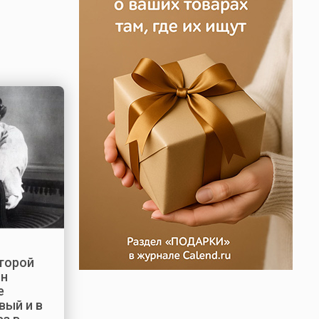
торой
ин
е
вый и в