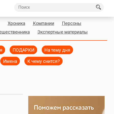
Хроника
Компании
Персоны
тешественника
Экспертные материалы
я
ПОДАРКИ
На тему дня
Имена
К чему снится?