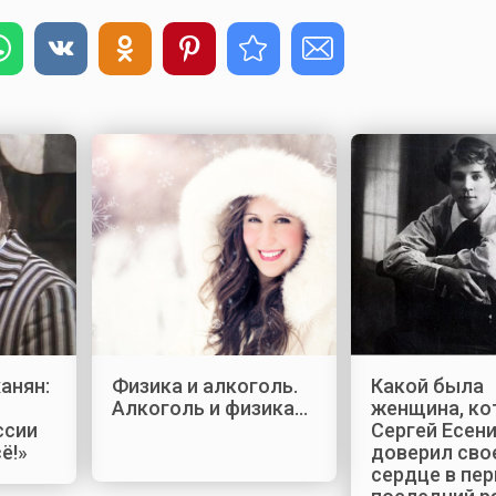
анян:
Физика и алкоголь.
Какой была
Алкоголь и физика…
женщина, ко
ссии
Сергей Есен
ё!»
доверил сво
сердце в пер