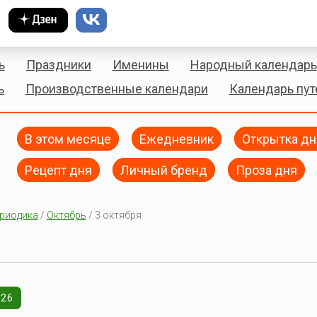
ь
Праздники
Именины
Народный календарь
ь
Производственные календари
Календарь пу
В этом месяце
Ежедневник
Открытка дн
Рецепт дня
Личный бренд
Проза дня
риодика
/
Октябрь
/ 3 октября
026