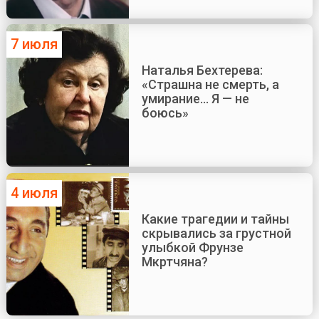
7 июля
Наталья Бехтерева:
«Страшна не смерть, а
умирание... Я — не
боюсь»
4 июля
Какие трагедии и тайны
скрывались за грустной
улыбкой Фрунзе
Мкртчяна?