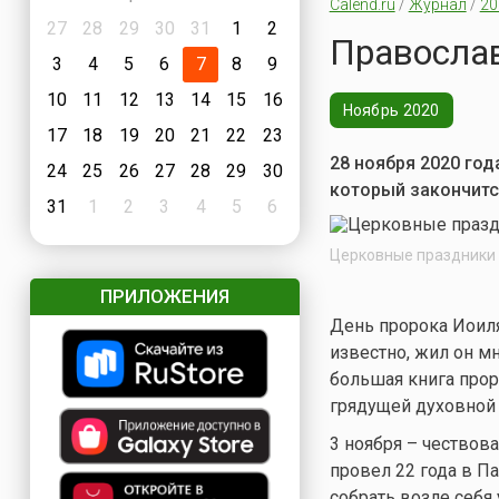
Calend.ru
/
Журнал
/
20
27
28
29
30
31
1
2
Православ
3
4
5
6
7
8
9
10
11
12
13
14
15
16
Ноябрь 2020
17
18
19
20
21
22
23
28 ноября 2020 год
24
25
26
27
28
29
30
который закончится
31
1
2
3
4
5
6
Церковные праздники в
ПРИЛОЖЕНИЯ
День пророка Иоиля
известно, жил он м
большая книга прор
грядущей духовной 
3 ноября – чествов
провел 22 года в П
собрать возле себя