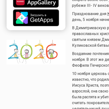
рубеже III- IV веков
Празднование дня
день, 5 ноября начн
В Димитриевскую ро
православных христ
святым князем Дми
Куликовской битвы.
Воздаяние почтени
ноября. В этот же 
Феофила Печерского
10 ноября церковь 
известно, что родил
Иисуса Христа, поэт
взрослой, она свою
была распята и уби
считать покровитель
целительницей душ