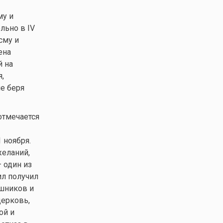
му и
льно в IV
сму и
ена
й на
,
е беря
отмечается
 ноября.
желаний,
 один из
ил получил
ешников и
церковь,
ой и