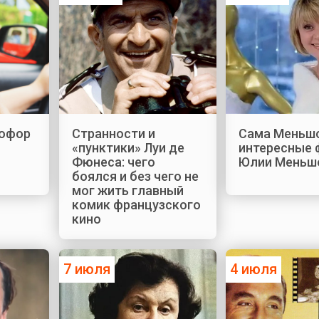
офор
Странности и
Сама Меньшо
«пунктики» Луи де
интересные 
Фюнеса: чего
Юлии Меньш
боялся и без чего не
мог жить главный
комик французского
кино
7 июля
4 июля