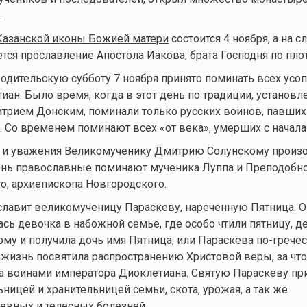
.
Казанской иконы Божией матери
состоится 4 ноября, а на 
ется прославление Апостола Иакова, брата Господня по плот
дительскую субботу 7 ноября принято поминать всех усо
иан. Было время, когда в этот день по традиции, установл
трием Донским, поминали только русских воинов, павших
 Со временем поминают всех «от века», умерших с начала
я и уважения Великомученику Дмитрию Солунскому произо
день православные поминают мученика Луппа и Преподобн
, архиепископа Новгородского.
славит великомученицу Параскеву, нареченную Пятница. О
ась девочка в набожной семье, где особо чтили пятницу, д
ому и получила дочь имя Пятница, или Параскева по-гречес
 жизнь посвятила распространению Христовой веры, за что
та воинами императора Диоклетиана. Святую Параскеву пр
ницей и хранительницей семьи, скота, урожая, а так же
евных и телесных болезней.