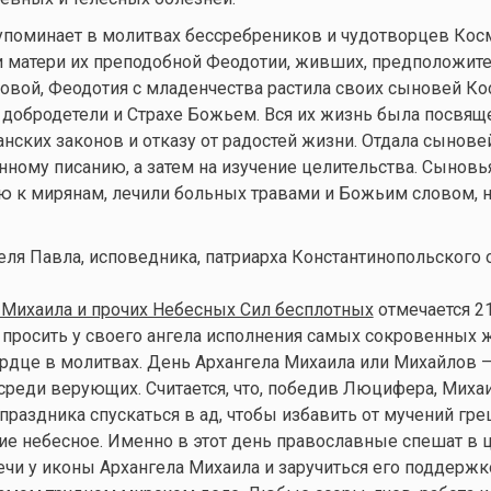
упоминает в молитвах бессребреников и чудотворцев Кос
 матери их преподобной Феодотии, живших, предположите
овой, Феодотия с младенчества растила своих сыновей Ко
добродетели и Страхе Божьем. Вся их жизнь была посвящ
нских законов и отказу от радостей жизни. Отдала сынове
ному писанию, а затем на изучение целительства. Сыновья
к мирянам, лечили больных травами и Божьим словом, н
еля Павла, исповедника, патриарха Константинопольского 
 Михаила и прочих Небесных Сил бесплотных
отмечается 21
о просить у своего ангела исполнения самых сокровенных 
рдце в молитвах. День Архангела Михаила или Михайлов —
реди верующих. Считается, что, победив Люцифера, Миха
 праздника спускаться в ад, чтобы избавить от мучений гр
ие небесное. Именно в этот день православные спешат в 
ечи у иконы Архангела Михаила и заручиться его поддержк