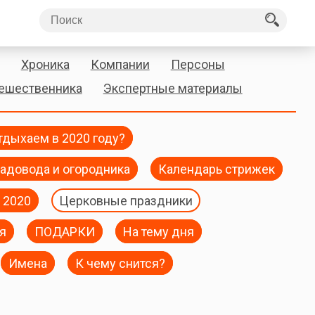
Хроника
Компании
Персоны
тешественника
Экспертные материалы
тдыхаем в 2020 году?
адовода и огородника
Календарь стрижек
 2020
Церковные праздники
я
ПОДАРКИ
На тему дня
Имена
К чему снится?