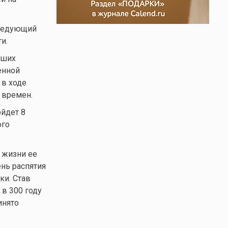
следующий
и.
пших
енной
 в ходе
 времен.
йдет 8
ого
 жизни ее
ень распятия
ки. Став
 в 300 году
инято