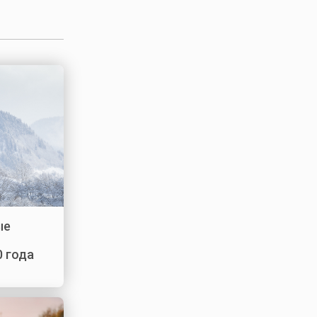
ые
0 года