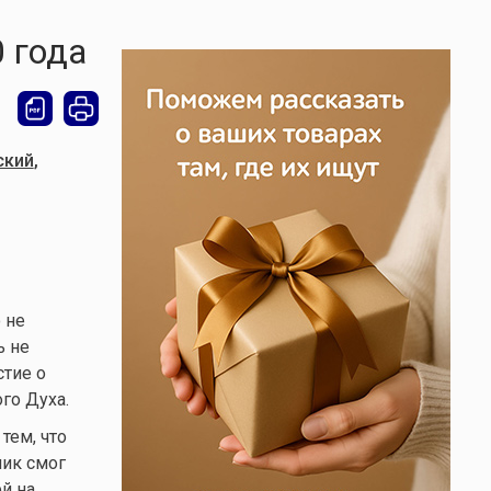
 года
ский
,
 не
ь не
стие о
го Духа.
тем, что
ник смог
й на