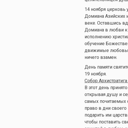
14 ноября церковь 
Домиана Азийских и
веке. Оставшись вд
Домиана в любви к 
исполнению христиа
обучение Божествен
движимые любовью 
ничего взамен.
День памяти святит
19 ноября.
Собор Архистратига
В этот день принят
открывая душу и се
самых почитаемых с
право в дни своего
подарить им царств
чтобы поставить св