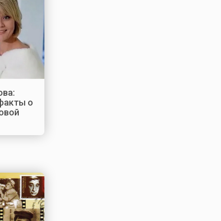
ва:
факты о
овой