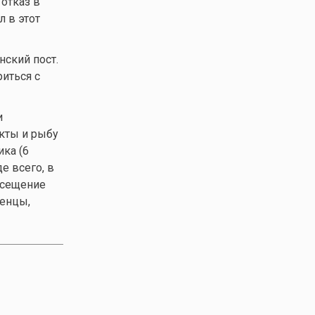
отказ в
 в этот
нский пост.
иться с
и
укты и рыбу
ика (6
е всего, в
осещение
енцы,