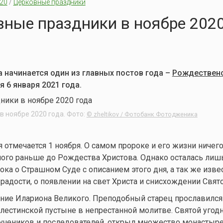
20
/
Церковные праздники
ные праздники в ноябре 2020
а начинается один из главных постов года –
Рождествен
 6 января 2021 года.
 ноябре 2020 года. Фото:
© zheltikov / Фотобанк Фотодженика
 отмечается 1 ноября. О самом пророке и его жизни ничего
ного раньше до Рождества Христова. Однако осталась лиш
ока о Страшном Суде с описанием этого дня, а так же изве
радости, о появлении на свет Христа и снисхождении Свято
ание Илариона Великого. Преподобный старец прославился 
алестинской пустыне в непрестанной молитве. Святой угод
 учеников и последователей, открыл множество монастыре