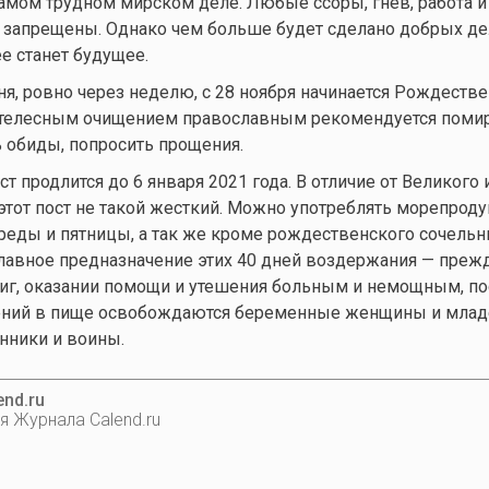
амом трудном мирском деле. Любые ссоры, гнев, работа и 
 запрещены. Однако чем больше будет сделано добрых дел
е станет будущее.
я, ровно через неделю, с 28 ноября начинается Рождестве
телесным очищением православным рекомендуется помир
ь обиды, попросить прощения.
 продлится до 6 января 2021 года. В отличие от Великого 
 этот пост не такой жесткий. Можно употреблять морепрод
среды и пятницы, а так же кроме рождественского сочельн
 Главное предназначение этих 40 дней воздержания — прежд
ниг, оказании помощи и утешения больным и немощным, п
чений в пище освобождаются беременные женщины и млад
нники и воины.
nd.ru
я Журнала Calend.ru