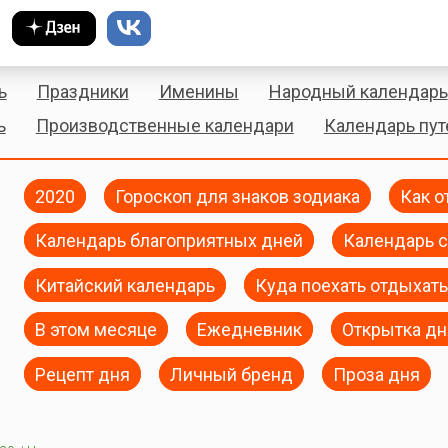
ь
Праздники
Именины
Народный календарь
ь
Производственные календари
Календарь пу
2020
Гороскоп для знаков зодиака
Как о
Календарь благоприятных дней
Календарь с
Китайский календарь
Куда поехать отдыхать
В этом месяце
Ежедневник
Открытка дн
Рецепт дня
Личный бренд
Проза дня