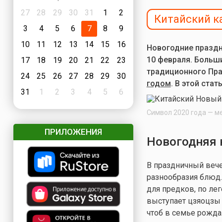
27
28
29
30
31
1
2
Китайский к
3
4
5
6
7
8
9
10
11
12
13
14
15
16
Новогодние праздне
10 февраля. Больши
17
18
19
20
21
22
23
традиционного Пра
24
25
26
27
28
29
30
годом
.
В этой стат
31
1
2
3
4
5
6
Символ 2020 года — м
ПРИЛОЖЕНИЯ
Новогодняя 
В праздничный вече
разнообразия блюд
для предков, по ле
выступает цзяоцзы 
чтоб в семье рожда