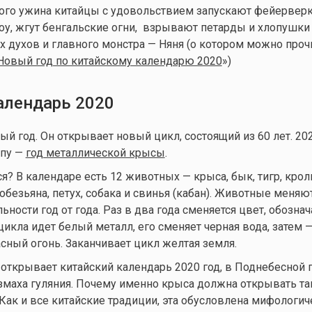
ого ужина китайцы с удовольствием запускают фейерверк
у, жгут бенгальские огни, взрывают петарды и хлопушки 
х духов и главного монстра — Няня (о котором можно проч
Новый год по китайскому календарю 2020
»)
алендарь 2020
й год. Он открывает новый цикл, состоящий из 60 лет. 202
опу —
год металлической крысы
.
я? В календаре есть 12 животных — крыса, бык, тигр, кроли
 обезьяна, петух, собака и свинья (кабан). Животные меня
ьности год от года. Раз в два года сменяется цвет, обозн
цикла идет белый металл, его сменяет черная вода, затем 
асный огонь. Заканчивает цикл желтая земля.
 открывает китайский календарь 2020 год, в Поднебесной 
змаха гуляния. Почему именно крыса должна открывать та
 Как и все китайские традиции, эта обусловлена мифологич