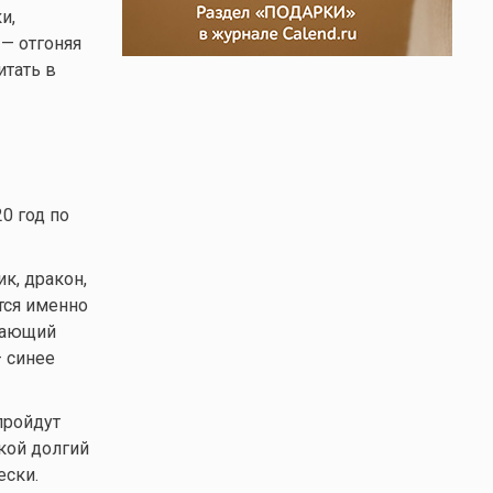
и,
— отгоняя
итать в
0 год по
к, дракон,
ются именно
ачающий
— синее
пройдут
кой долгий
ески.