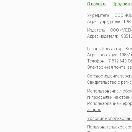
О проекте
Продвиж
Учредитель — ООО «Кв
Адрес учредителя: 19851
Издатель —
ООО «МЕД
Адрес издателя: 198516 
Главный редактор - К
Адрес редакции:
19851
Телефон:
+7 812 640-0
Электронная почта:
as
Сетевое издание заре
Свидетельство о регис
Использование любой 
гиперссылки на стран
Использование информа
запрос
.
Условия использован
Пользовательское со