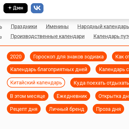
ь
Праздники
Именины
Народный календарь
ь
Производственные календари
Календарь пу
2020
Гороскоп для знаков зодиака
Как о
Календарь благоприятных дней
Календарь с
Китайский календарь
Куда поехать отдыхать
В этом месяце
Ежедневник
Открытка дн
Рецепт дня
Личный бренд
Проза дня