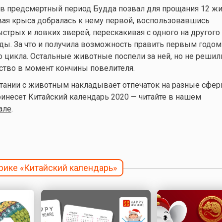
, в предсмертный период Будда позвал для прощания 12 ж
вая крыса добралась к нему первой, воспользовавшись
трых и ловких зверей, перескакивая с одного на другого
ды. За что и получила возможность править первым годом
 цикла. Остальные животные поспели за ней, но не решил
ство в момент кончины повелителя.
етании с животным накладывает отпечаток на разные сфе
ринесет
Китайский календарь 2020 — читайте в нашем
але
.
брике «Китайский календарь»