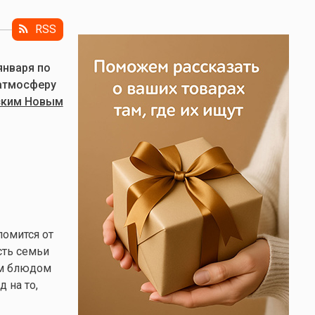
RSS
января по
 атмосферу
ским Новым
ломится от
сть семьи
ым блюдом
 на то,