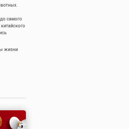
ивотных.
 до самого
 китайского
ись
ры жизни