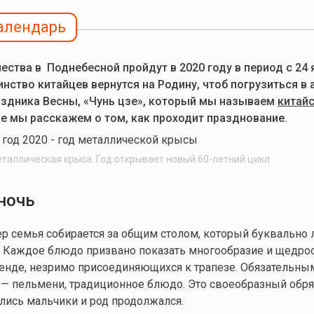
алендарь
ства в Поднебесной пройдут в 2020 году в период с 24 
нство китайцев вернутся на Родину, чтоб погрузиться в
здника Весны, «Чунь цзе», который мы называем
китай
ье мы расскажем о том, как проходит празднование.
еталлическая крыса. Год открывает новый 60-летний цикл
ночь
р семья собирается за общим столом, который буквально 
. Каждое блюдо призвано показать многообразие и щедро
генде, незримо присоединяющихся к трапезе. Обязательн
— пельмени, традиционное блюдо. Это своеобразный обряд
лись мальчики и род продолжался.