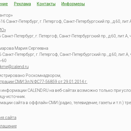
ение
Реклама
Контакты
Информеры
антор»
6 Санкт-Петербург, г. Петергоф, Санкт-Петербургский пр., д.60, лит.А,
ИО»
Санкт-Петербург, г. Петергоф, Санкт-Петербургский пр., д.60, лит.А, ч
омарова Мария Сергеевна
6
Санкт-Петербург, г. Петергоф
,
Санкт-Петербургский пр., д.60, лит.А, ч
6-60
kme@calend.ru
гистрировано Роскомнадзором,
трации СМИ Эл.N ФС77-56859 от 29.01.2014 г.
информации CALEND.RU на веб-сайтах возможно только при усло
ицу-источник.
ции сайта в оффлайн-СМИ (радио, телевидение, газеты и т.п.) тр
ия сайта
глашение