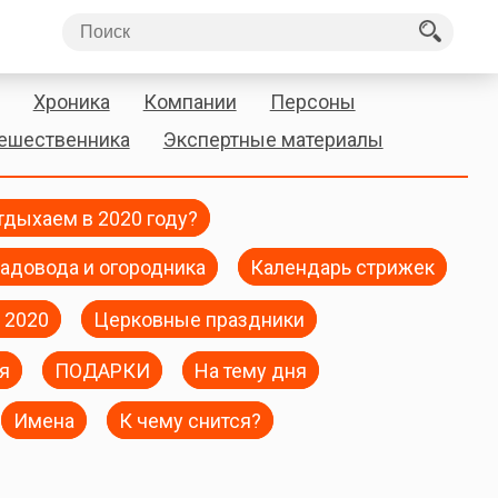
Хроника
Компании
Персоны
тешественника
Экспертные материалы
тдыхаем в 2020 году?
адовода и огородника
Календарь стрижек
 2020
Церковные праздники
я
ПОДАРКИ
На тему дня
Имена
К чему снится?