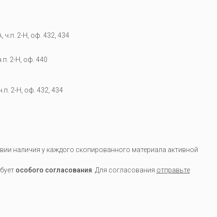
 ч.п. 2-Н, оф. 432, 434
.п. 2-Н, оф. 440
.п. 2-Н, оф. 432, 434
вии наличия у каждого скопированного материала активной
ебует
особого согласования
. Для согласования
отправьте