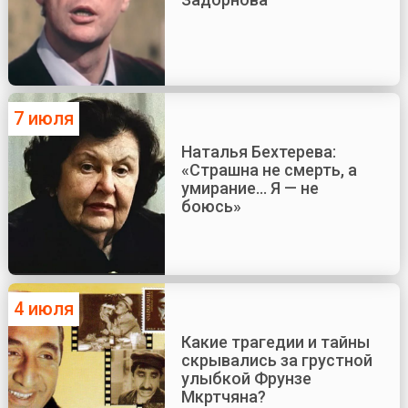
7 июля
Наталья Бехтерева:
«Страшна не смерть, а
умирание... Я — не
боюсь»
4 июля
Какие трагедии и тайны
скрывались за грустной
улыбкой Фрунзе
Мкртчяна?