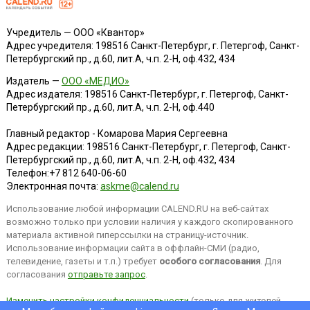
Учредитель — ООО «Квантор»
Адрес учредителя: 198516 Санкт-Петербург, г. Петергоф, Санкт-
Петербургский пр., д.60, лит.А, ч.п. 2-Н, оф.432, 434
Издатель —
ООО «МЕДИО»
Адрес издателя: 198516 Санкт-Петербург, г. Петергоф, Санкт-
Петербургский пр., д.60, лит.А, ч.п. 2-Н, оф.440
Главный редактор - Комарова Мария Сергеевна
Адрес редакции:
198516
Санкт-Петербург, г. Петергоф
,
Санкт-
Петербургский пр., д.60, лит.А, ч.п. 2-Н, оф.432, 434
Телефон:
+7 812 640-06-60
Электронная почта:
askme@calend.ru
Использование любой информации CALEND.RU на веб-сайтах
возможно только при условии наличия у каждого скопированного
материала активной гиперссылки на страницу-источник.
Использование информации сайта в оффлайн-СМИ (радио,
телевидение, газеты и т.п.) требует
особого согласования
. Для
согласования
отправьте запрос
.
Изменить настройки конфиденциальности
(только для жителей