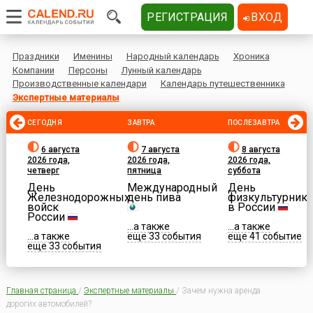
РЕГИСТРАЦИЯ
ВХОД
Праздники
Именины
Народный календарь
Хроника
Компании
Персоны
Лунный календарь
Производственные календари
Календарь путешественника
Экспертные материалы
СЕГОДНЯ
ЗАВТРА
ПОСЛЕЗАВТРА
6 августа
7 августа
8 августа
2026 года,
2026 года,
2026 года,
четверг
пятница
суббота
День
Международный
День
Железнодорожных
день пива
физкультурника
войск
в России
России
...а также
...а также
...а также
еще 33 события
еще 41 событие
еще 33 события
Главная страница
/
Экспертные материалы
/
Зачем нужна аренда
дорогих автомобилей?