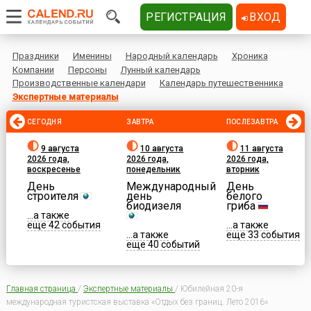
РЕГИСТРАЦИЯ
ВХОД
Праздники
Именины
Народный календарь
Хроника
Компании
Персоны
Лунный календарь
Производственные календари
Календарь путешественника
Экспертные материалы
СЕГОДНЯ
ЗАВТРА
ПОСЛЕЗАВТРА
9 августа
10 августа
11 августа
2026 года,
2026 года,
2026 года,
воскресенье
понедельник
вторник
День
Международный
День
строителя
день
белого
биодизеля
гриба
...а также
еще 42 события
...а также
...а также
еще 33 события
еще 40 событий
Главная страница
/
Экспертные материалы
/
Юбилейная 20-я
международная туристская выставка «Отдых без границ. Лето 2016»