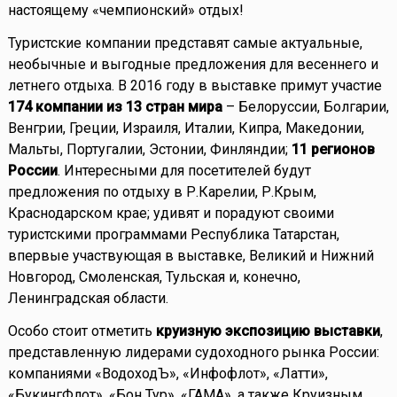
настоящему «чемпионский» отдых!
Туристские компании представят самые актуальные,
необычные и выгодные предложения для весеннего и
летнего отдыха. В 2016 году в выставке примут участие
174 компании из 13 стран мира
– Белоруссии, Болгарии,
Венгрии, Греции, Израиля, Италии, Кипра, Македонии,
Мальты, Португалии, Эстонии, Финляндии;
11 регионов
России
. Интересными для посетителей будут
предложения по отдыху в Р.Карелии, Р.Крым,
Краснодарском крае; удивят и порадуют своими
туристскими программами Республика Татарстан,
впервые участвующая в выставке, Великий и Нижний
Новгород, Смоленская, Тульская и, конечно,
Ленинградская области.
Особо стоит отметить
круизную экспозицию выставки
,
представленную лидерами судоходного рынка России:
компаниями «ВодоходЪ», «Инфофлот», «Латти»,
«БукингФлот», «Бон Тур», «ГАМА», а также Круизным