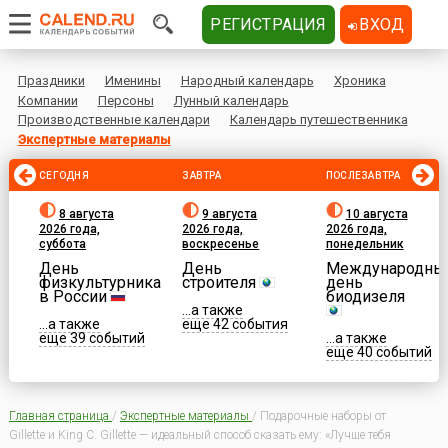
РЕГИСТРАЦИЯ
ВХОД
Праздники
Именины
Народный календарь
Хроника
Компании
Персоны
Лунный календарь
Производственные календари
Календарь путешественника
Экспертные материалы
СЕГОДНЯ
ЗАВТРА
ПОСЛЕЗАВТРА
8 августа
9 августа
10 августа
2026 года,
2026 года,
2026 года,
суббота
воскресенье
понедельник
День
День
Международны
физкультурника
строителя
день
в России
биодизеля
...а также
...а также
еще 42 события
еще 39 событий
...а также
еще 40 событий
Главная страница
/
Экспертные материалы
/
Подарочные наборы от
Gillette и King C. Gillette — идеальный способ сказать ему: «Лучше тебя