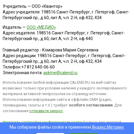
Учредитель — ООО «Квантор»
Адрес учредителя: 198516 Санкт-Петербург, г. Петергоф, Санкт-
Петербургский пр., д.60, лит.А, ч.п. 2-Н, оф.432, 434
Издатель —
ООО «МЕДИО»
Адрес издателя: 198516 Санкт-Петербург, г. Петергоф, Санкт-
Петербургский пр., д.60, лит.А, ч.п. 2-Н, оф.440
Главный редактор - Комарова Мария Сергеевна
Адрес редакции:
198516
Санкт-Петербург, г. Петергоф
,
Санкт-
Петербургский пр., д.60, лит.А, ч.п. 2-Н, оф.432, 434
Телефон:
+7 812 640-06-60
Электронная почта:
askme@calend.ru
Использование любой информации CALEND.RU на веб-сайтах
возможно только при условии наличия у каждого скопированного
материала активной гиперссылки на страницу-источник.
Использование информации сайта в оффлайн-СМИ (радио,
телевидение, газеты и т.п.) требует
особого согласования
. Для
согласования
отправьте запрос
.
Изменить настройки конфиденциальности
(только для жителей
Мы собираем файлы cookie и применяем
Яндекс.Метрику
.
EEA).